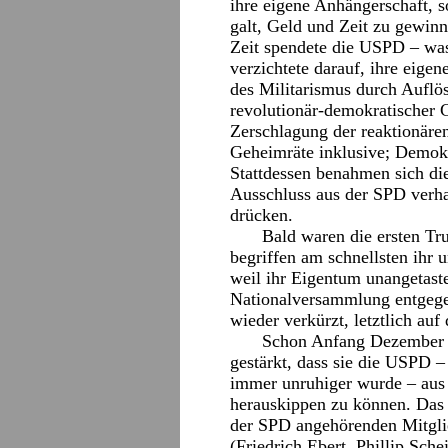
ihre eigene Anhängerschaft, 
galt, Geld und Zeit zu gewin
Zeit spendete die USPD – was
verzichtete darauf, ihre eige
des Militarismus durch Aufl
revolutionär-demokratischer G
Zerschlagung der reaktionäre
Geheimräte inklusive; Demokr
Stattdessen benahmen sich di
Ausschluss aus der SPD verhal
drücken.
Bald waren die ersten Tru
begriffen am schnellsten ihr
weil ihr Eigentum unangetast
Nationalversammlung entgege
wieder verkürzt, letztlich auf
Schon Anfang Dezember 1
gestärkt, dass sie die USPD – 
immer unruhiger wurde – aus
herauskippen zu können. Das g
der SPD angehörenden Mitglie
(Friedrich Ebert, Phillip Sc