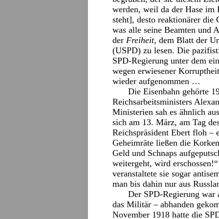
werden, weil da der Hase im P
steht], desto reaktionärer die
was alle seine Beamten und A
der
Freiheit
, dem Blatt der U
(USPD) zu lesen. Die pazifis
SPD-Regierung unter dem eins
wegen erwiesener Korruptheit
wieder aufgenommen …
Die Eisenbahn gehörte 1
Reichsarbeitsministers Alexan
Ministerien sah es ähnlich au
sich am 13. März, am Tag de
Reichspräsident Ebert floh – 
Geheimräte ließen die Korken
Geld und Schnaps aufgeputsch
weitergeht, wird erschossen!
veranstaltete sie sogar antis
man bis dahin nur aus Russla
Der SPD-Regierung war a
das Militär – abhanden geko
November 1918 hatte die SPD