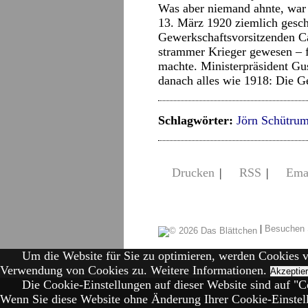
Was aber niemand ahnte, war d
13. März 1920 ziemlich gesc
Gewerkschaftsvorsitzenden Ca
strammer Krieger gewesen – 
machte. Ministerpräsident Gu
danach alles wie 1918: Die Ge
Schlagwörter:
Jörn Schütru
Drucken
|
RSS
|
Ema
|
Besuchen 
Um die Website für Sie zu optimieren, werden Cookies 
Verwendung von Cookies zu.
Weitere Informationen.
Akzeptie
Die Cookie-Einstellungen auf dieser Website sind auf "Co
Wenn Sie diese Website ohne Änderung Ihrer Cookie-Einstell