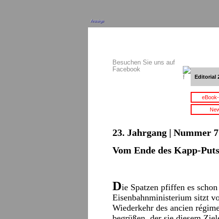
Anzeige
Besuchen Sie uns auf
Facebook
Editorial 
eBook-
New
23. Jahrgang | Nummer 7 
Vom Ende des Kapp-Puts
D
ie Spatzen pfiffen es sch
Eisenbahnministerium sitzt vo
Wiederkehr des ancien régime
begrüßen, der sie diesem Zie