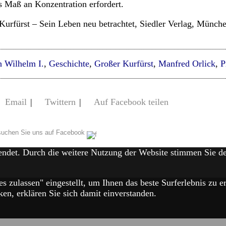
s Maß an Konzentration erfordert.
urfürst – Sein Leben neu betrachtet, Siedler Verlag, Münche
h Wilhelm I.
,
Geschichte
,
Großer Kurfürst
,
Manfred Orlick
,
P
Email
|
Twittern
|
Auf Facebook teilen
uchen Sie uns auf Facebook
endet. Durch die weitere Nutzung der Website stimmen Sie 
es zulassen" eingestellt, um Ihnen das beste Surferlebnis zu
en, erklären Sie sich damit einverstanden.