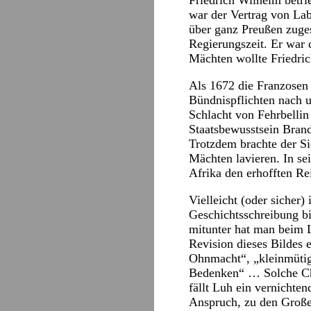
Friedrich Wilhelm betr
war der Vertrag von La
über ganz Preußen zuges
Regierungszeit. Er war 
Mächten wollte Friedri
Als 1672 die Franzosen
Bündnispflichten nach u
Schlacht von Fehrbellin
Staatsbewusstsein Bran
Trotzdem brachte der S
Mächten lavieren. In se
Afrika den erhofften Re
Vielleicht (oder sicher)
Geschichtsschreibung bis
mitunter hat man beim L
Revision dieses Bildes e
Ohnmacht“, „kleinmütig
Bedenken“ … Solche Char
fällt Luh ein vernichten
Anspruch, zu den Große