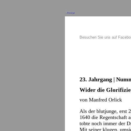
Anzeige
Besuchen Sie uns auf Faceb
23. Jahrgang | Numm
Wider die Glorifizi
von Manfred Orlick
Als der blutjunge, erst
1640 die Regentschaft a
tobte noch immer der Dre
Mit seiner klugen, umsi