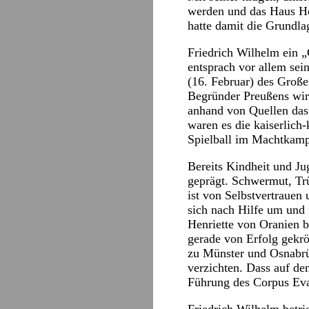
werden und das Haus Ho
hatte damit die Grundla
Friedrich Wilhelm ein „G
entsprach vor allem sei
(16. Februar) des Große
Begründer Preußens wirf
anhand von Quellen das 
waren es die kaiserlic
Spielball im Machtkamp
Bereits Kindheit und J
geprägt. Schwermut, Trü
ist von Selbstvertrauen 
sich nach Hilfe um und 
Henriette von Oranien b
gerade von Erfolg gekr
zu Münster und Osnabr
verzichten. Dass auf de
Führung des Corpus Eva