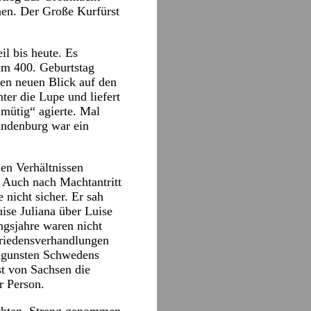
hen. Der Große Kurfürst
il bis heute. Es
zum 400. Geburtstag
nen neuen Blick auf den
ter die Lupe und liefert
lmütig“ agierte. Mal
andenburg war ein
en Verhältnissen
 Auch nach Machtantritt
 nicht sicher. Er sah
ise Juliana über Luise
ngsjahre waren nicht
Friedensverhandlungen
ugunsten Schwedens
st von Sachsen die
r Person.