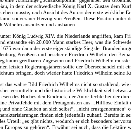
ieb eine vorsichtige „Schaukelpolitik“ gegenüber den Großm
biau, in dem der schwedische König Karl X. Gustav dem Kurfü
tehen musste, nach Ansicht des Autors der erste wirkliche Er
damit souveräner Herzog von Preußen. Diese Position unter 
ch Wilhelm ausnutzen und ausbauen.
 unter König Ludwig XIV. die Niederlande angriffen, kam Fr
nd entsandte ein 20.000 Mann starkes Heer, was die Schweden
 1675 war dann der erste eigenständige Sieg der Brandenburge
denburg-Preußens und bescherte Friedrich Wilhelm den Beina
ieg kaum greifbaren Zugewinn und Friedrich Wilhelm musste
inen letzten Regierungsjahren sollte der Überseehandel mit ei
ichtum bringen, doch wieder hatte Friedrich Wilhelm seine Kr
 ist das wahre Bild Friedrich Wilhelms nicht so strahlend, wie 
her vermittelte und die historische Wirklichkeit sieht etwas 
esen des Buches den Eindruck, der Autor fechte bei der durc
ine Privatfehde mit dem Protagonisten aus. „Hilflose Einfalt 
 und ohne Glauben an sich selbst“, „nicht ernstgenommen“ o
akterisierungen finden sich jedenfalls zuhauf. Bereits in se
des Urteil: „es gibt nichts, wodurch er sich besonders hervor
n Europas zu gehören“. Erwähnt sei auch, dass die Lektüre w