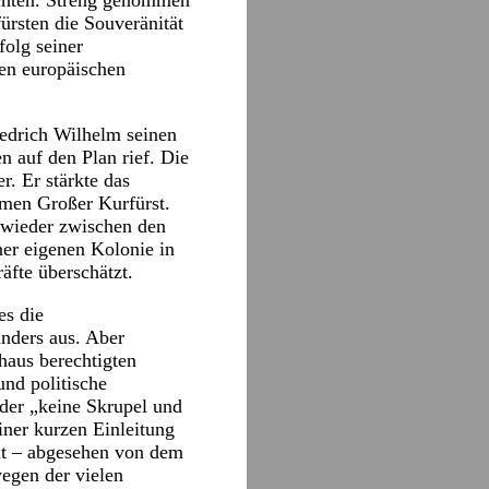
ächten. Streng genommen
rsten die Souveränität
folg seiner
den europäischen
iedrich Wilhelm seinen
 auf den Plan rief. Die
r. Er stärkte das
men Großer Kurfürst.
 wieder zwischen den
ner eigenen Kolonie in
äfte überschätzt.
es die
anders aus. Aber
haus berechtigten
und politische
der „keine Skrupel und
iner kurzen Einleitung
tut – abgesehen von dem
egen der vielen