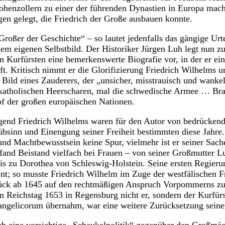
henzollern zu einer der führenden Dynastien in Europa mac
gen gelegt, die Friedrich der Große ausbauen konnte.
roßer der Geschichte“ – so lautet jedenfalls das gängige Urte
nem eigenen Selbstbild. Der Historiker Jürgen Luh legt nun 
n Kurfürsten eine bemerkenswerte Biografie vor, in der er ei
t. Kritisch nimmt er die Glorifizierung Friedrich Wilhelms un
Bild eines Zauderers, der „unsicher, misstrauisch und wanke
h-katholischen Heerscharen, mal die schwedische Armee … Br
f der großen europäischen Nationen.
ugend Friedrich Wilhelms waren für den Autor von bedrückend
bsinn und Einengung seiner Freiheit bestimmten diese Jahre.
und Machtbewusstsein keine Spur, vielmehr ist er seiner Sache
fand Beistand vielfach bei Frauen – von seiner Großmutter Lu
is zu Dorothea von Schleswig-Holstein. Seine ersten Regieru
önt; so musste Friedrich Wilhelm im Zuge der westfälischen 
ück ab 1645 auf den rechtmäßigen Anspruch Vorpommerns z
m Reichstag 1653 in Regensburg nicht er, sondern der Kurfür
ngelicorum übernahm, war eine weitere Zurücksetzung seine