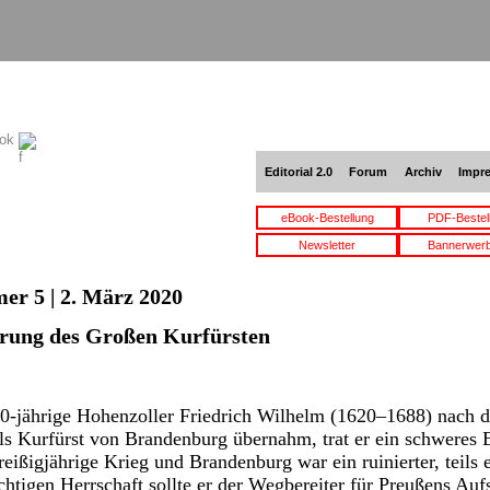
ook
Editorial 2.0
Forum
Archiv
Impr
eBook-Bestellung
PDF-Bestel
Newsletter
Bannerwer
er 5 | 2. März 2020
erung des Großen Kurfürsten
 20-jährige Hohenzoller Friedrich Wilhelm (1620–1688) nach 
ls Kurfürst von Brandenburg übernahm, trat er ein schweres 
ißigjährige Krieg und Brandenburg war ein ruinierter, teils e
chtigen Herrschaft sollte er der Wegbereiter für Preußens Au