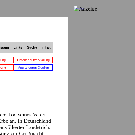
Anzeige
essum
Links
Suche
Inhalt
lung
Datenschutzerklärung
bung
Aus anderen Quellen
dem Tod seines Vaters
Erbe an. In Deutschland
ntvölkerter Landstrich.
fstieg zur Großmacht