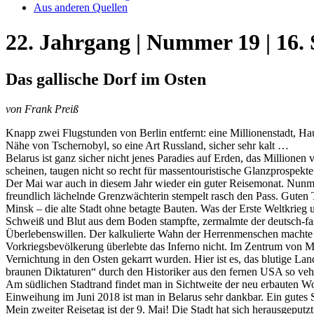
Aus anderen Quellen
22. Jahrgang | Nummer 19 | 16.
Das gallische Dorf im Osten
von Frank Preiß
Knapp zwei Flugstunden von Berlin entfernt: eine Millionenstadt, Haup
Nähe von Tschernobyl, so eine Art Russland, sicher sehr kalt …
Belarus ist ganz sicher nicht jenes Paradies auf Erden, das Million
scheinen, taugen nicht so recht für massentouristische Glanzprospekte
Der Mai war auch in diesem Jahr wieder ein guter Reisemonat. Nunmehr
freundlich lächelnde Grenzwächterin stempelt rasch den Pass. Guten 
Minsk – die alte Stadt ohne betagte Bauten. Was der Erste Weltkrieg 
Schweiß und Blut aus dem Boden stampfte, zermalmte der deutsch-fas
Überlebenswillen. Der kalkulierte Wahn der Herrenmenschen machte
Vorkriegsbevölkerung überlebte das Inferno nicht. Im Zentrum von M
Vernichtung in den Osten gekarrt wurden. Hier ist es, das blutige La
braunen Diktaturen“ durch den Historiker aus den fernen USA so vehe
Am südlichen Stadtrand findet man in Sichtweite der neu erbauten W
Einweihung im Juni 2018 ist man in Belarus sehr dankbar. Ein gutes Si
Mein zweiter Reisetag ist der 9. Mai! Die Stadt hat sich herausgeput