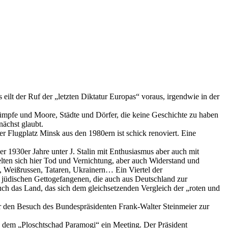
eilt der Ruf der „letzten Diktatur Europas“ voraus, irgendwie in der
 Sümpfe und Moore, Städte und Dörfer, die keine Geschichte zu haben
nächst glaubt.
r Flugplatz Minsk aus den 1980ern ist schick renoviert. Eine
r 1930er Jahre unter J. Stalin mit Enthusiasmus aber auch mit
lten sich hier Tod und Vernichtung, aber auch Widerstand und
 Weißrussen, Tataren, Ukrainern… Ein Viertel der
 jüdischen Gettogefangenen, die auch aus Deutschland zur
auch das Land, das sich dem gleichsetzenden Vergleich der „roten und
r den Besuch des Bundespräsidenten Frank-Walter Steinmeier zur
tz, dem „Ploschtschad Paramogi“ ein Meeting. Der Präsident