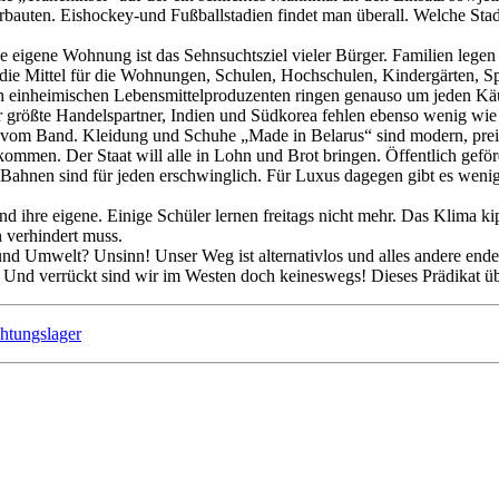
urbauten. Eishockey-und Fußballstadien findet man überall. Welche Stad
e eigene Wohnung ist das Sehnsuchtsziel vieler Bürger. Familien legen 
die Mittel für die Wohnungen, Schulen, Hochschulen, Kindergärten, S
n einheimischen Lebensmittelproduzenten ringen genauso um jeden Käu
 der größte Handelspartner, Indien und Südkorea fehlen ebenso wenig wi
r vom Band. Kleidung und Schuhe „Made in Belarus“ sind modern, prei
mmen. Der Staat will alle in Lohn und Brot bringen. Öffentlich geförd
Bahnen sind für jeden erschwinglich. Für Luxus dagegen gibt es wenig
ihre eigene. Einige Schüler lernen freitags nicht mehr. Das Klima kipp
 verhindert muss.
d Umwelt? Unsinn! Unser Weg ist alternativlos und alles andere ende
. Und verrückt sind wir im Westen doch keineswegs! Dieses Prädikat üb
htungslager