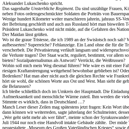
Aleksander Lukaschenko spricht.
Das sagenhafte
Unsterbliche Regiment
. Da sind unzählige Frauen, Ki
neben Fotos ordensgeschmückter Soldaten die Porträts von Bauernpart
Wenige hundert Kilometer weiter marschieren jahrein, jahraus SS-Ve
der Befreiung geschleift und auch aus Russland hört man bisweilen T
Präsident Lukaschenko wird nicht müde, auf die Gefahren des Nationa
Der Maidan lässt grüßen.
Wo ist die graue Tristesse, die ich 1989 an der Swislotsch noch sah?
aufbesserten? Superreiche? Fehlanzeige. Ein Land ohne die für die T
verscherbelt. Die Privatisierung verläuft langsam und widerspruchsv
die Verluste tragen? Der Staat wacht, reguliert, bestimmt, vor allem
bieten? Sozialpaternalismus als Antwort? Verrückt, die Weißrussen?
Wohin soll mich mein Weg diesmal führen? Wie wäre es mit einer Fah
riesigen Kraftanstrengung weitgehend bewohnbar geblieben ist? Oder 
Bedenken? Hat man aber nicht auch die gleichen Rechte wie Frankreic
hört sie wohl, die schönen Worte aus Ost und West. Man sieht die ge
die Belarussen?
Ich bleibe schließlich doch im Umkreis der Hauptstadt. Die Einladun
Aufmerksamkeit und menschliche Wärme zuteil. Ihm werden die viele
Stimmte es wirklich, dass in Deutschland …?
Manch Leser dieser Zeilen mag spätestens jetzt fragen: Kein Wort üb
dann können wir weiterreden, sagte jahrelang der Schulmeister, dessen
„Wer geht sieht mehr als wer fährt“, meinte schon der Syrakuswander
Juli 1944 nur noch eine Handvoll intakte Gebäude zählte.
Der müde W
neugestaltete „Museum des Großen Vaterländischen Krieges“ sowie die 