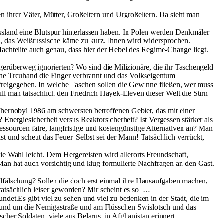
n ihrer Väter, Mütter, Großeltern und Urgroßeltern. Da sieht man
ssland eine Blutspur hinterlassen haben. In Polen werden Denkmäler
en, das Weißrussische käme zu kurz. Ihnen wird widersprochen.
Machtelite auch genau, dass hier der Hebel des Regime-Change liegt.
ngerüberweg ignorierten? Wo sind die Milizionäre, die ihr Taschengeld
eine Treuhand die Finger verbrannt und das Volkseigentum
 freigegeben. In welche Taschen sollen die Gewinne fließen, wer muss
ll man tatsächlich den Friedrich Hayek-Eleven dieser Welt die Stirn
hernobyl 1986 am schwersten betroffenen Gebiet, das mit einer
nergiesicherheit versus Reaktorsicherheit? Ist Vergessen stärker als
sourcen faire, langfristige und kostengünstige Alternativen an? Man
 und scheut das Feuer. Selbst sei der Mann! Tatsächlich verrückt,
e Wahl leicht. Dem Hergereisten wird allerorts Freundschaft,
n hat auch vorsichtig und klug formulierte Nachfragen an den Gast.
hlfälschung? Sollen die doch erst einmal ihre Hausaufgaben machen,
 tatsächlich leiser geworden? Mir scheint es so …
det.Es gibt viel zu sehen und viel zu bedenken in der Stadt, die im
 rund um die Nemigastraße und am Flüsschen Swislotsch und das
her Soldaten, viele aus Belarus, in Afghanistan erinnert.