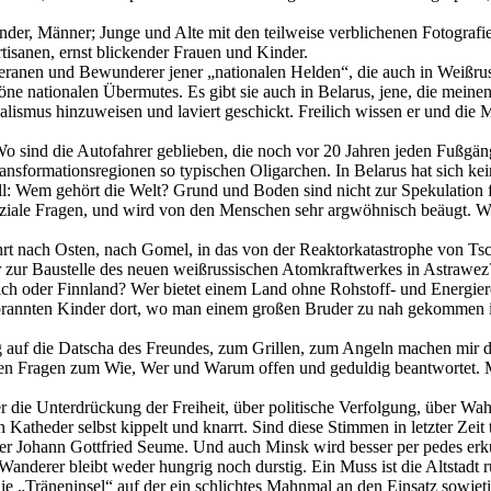
nder, Männer; Junge und Alte mit den teilweise verblichenen Fotografie
isanen, ernst blickender Frauen und Kinder.
teranen und Bewunderer jener „nationalen Helden“, die auch in Weißru
öne nationalen Übermutes. Es gibt sie auch in Belarus, jene, die mein
lismus hinzuweisen und laviert geschickt. Freilich wissen er und die 
 Wo sind die Autofahrer geblieben, die noch vor 20 Jahren jeden Fußgä
ransformationsregionen so typischen Oligarchen. In Belarus hat sich k
oll: Wem gehört die Welt? Grund und Boden sind nicht zur Spekulation
 soziale Fragen, und wird von den Menschen sehr argwöhnisch beäugt. Wi
rt nach Osten, nach Gomel, in das von der Reaktorkatastrophe von Tsc
zur Baustelle des neuen weißrussischen Atomkraftwerkes in Astrawez? E
h oder Finnland? Wer bietet einem Land ohne Rohstoff- und Energieres
brannten Kinder dort, wo man einem großen Bruder zu nah gekommen ist
g auf die Datscha des Freundes, zum Grillen, zum Angeln machen mir di
n Fragen zum Wie, Wer und Warum offen und geduldig beantwortet. Ma
er die Unterdrückung der Freiheit, über politische Verfolgung, über Wa
 Katheder selbst kippelt und knarrt. Sind diese Stimmen in letzter Zeit
er Johann Gottfried Seume. Und auch Minsk wird besser per pedes erkun
anderer bleibt weder hungrig noch durstig. Ein Muss ist die Altstadt
„Träneninsel“ auf der ein schlichtes Mahnmal an den Einsatz sowjetisc