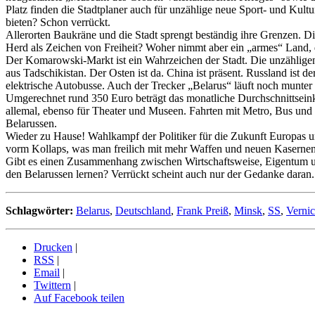
Platz finden die Stadtplaner auch für unzählige neue Sport- und Kult
bieten? Schon verrückt.
Allerorten Baukräne und die Stadt sprengt beständig ihre Grenzen. Di
Herd als Zeichen von Freiheit? Woher nimmt aber ein „armes“ Land, 
Der Komarowski-Markt ist ein Wahrzeichen der Stadt. Die unzählige
aus Tadschikistan. Der Osten ist da. China ist präsent. Russland ist
elektrische Autobusse. Auch der Trecker „Belarus“ läuft noch munte
Umgerechnet rund 350 Euro beträgt das monatliche Durchschnittseinko
allemal, ebenso für Theater und Museen. Fahrten mit Metro, Bus und 
Belarussen.
Wieder zu Hause! Wahlkampf der Politiker für die Zukunft Europas und 
vorm Kollaps, was man freilich mit mehr Waffen und neuen Kasernen
Gibt es einen Zusammenhang zwischen Wirtschaftsweise, Eigentum un
den Belarussen lernen? Verrückt scheint auch nur der Gedanke daran
Schlagwörter:
Belarus
,
Deutschland
,
Frank Preiß
,
Minsk
,
SS
,
Vernic
Drucken
|
RSS
|
Email
|
Twittern
|
Auf Facebook teilen