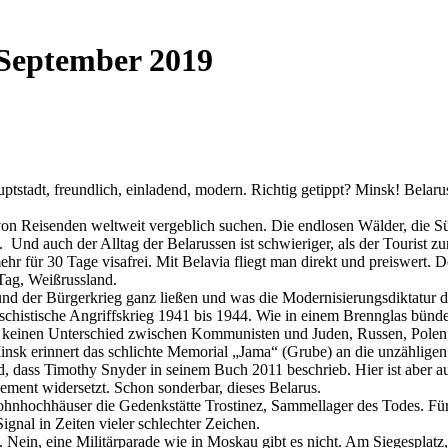
 September 2019
tstadt, freundlich, einladend, modern. Richtig getippt? Minsk! Belarus 
en von Reisenden weltweit vergeblich suchen. Die endlosen Wälder, die
.
Und auch der Alltag der Belarussen ist schwieriger, als der Tourist zu
 für 30 Tage visafrei. Mit Belavia fliegt man direkt und preiswert. De
Tag, Weißrussland.
und der Bürgerkrieg ganz ließen und was die Modernisierungsdiktatur de
chistische Angriffskrieg 1941 bis 1944. Wie in einem Brennglas bünde
 keinen Unterschied zwischen Kommunisten und Juden, Russen, Polen,
insk erinnert das schlichte Memorial „Jama“ (Grube) an die unzähligen
nd, dass Timothy Snyder in seinem Buch 2011 beschrieb. Hier ist aber 
ment widersetzt. Schon sonderbar, dieses Belarus.
ohnhochhäuser die Gedenkstätte Trostinez, Sammellager des Todes. Fü
gnal in Zeiten vieler schlechter Zeichen.
zt. Nein, eine Militärparade wie in Moskau gibt es nicht. Am Siegespla