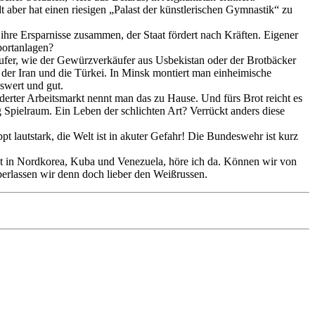
t aber hat einen riesigen „Palast der künstlerischen Gymnastik“ zu
ihre Ersparnisse zusammen, der Staat fördert nach Kräften. Eigener
portanlagen?
fer, wie der Gewürzverkäufer aus Usbekistan oder der Brotbäcker
e der Iran und die Türkei. In Minsk montiert man einheimische
swert und gut.
erter Arbeitsmarkt nennt man das zu Hause. Und fürs Brot reicht es
 Spielraum. Ein Leben der schlichten Art? Verrückt anders diese
t lautstark, die Welt ist in akuter Gefahr! Die Bundeswehr ist kurz
t in Nordkorea, Kuba und Venezuela, höre ich da. Können wir von
erlassen wir denn doch lieber den Weißrussen.