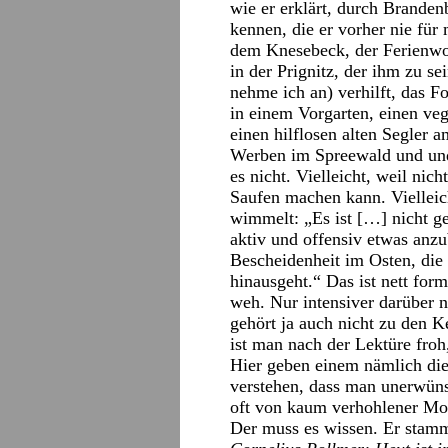
wie er erklärt, durch Branden
kennen, die er vorher nie für
dem Knesebeck, der Ferienw
in der Prignitz, der ihm zu 
nehme ich an) verhilft, das F
in einem Vorgarten, einen ve
einen hilflosen alten Segler 
Werben im Spreewald und und
es nicht. Vielleicht, weil ni
Saufen machen kann. Vielleich
wimmelt: „Es ist […] nicht g
aktiv und offensiv etwas anzu
Bescheidenheit im Osten, die
hinausgeht.“ Das ist nett form
weh. Nur intensiver darüber 
gehört ja auch nicht zu den
ist man nach der Lektüre fro
Hier geben einem nämlich die 
verstehen, dass man unerwünsc
oft von kaum verhohlener Mord
Der muss es wissen. Er stamm