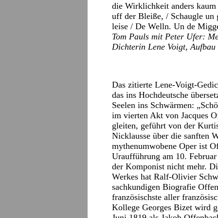
die Wirklichkeit anders kaum
uff der Bleiße, / Schaugle un
leise / De Welln. Un de Migg
Tom Pauls mit Peter Ufer: Me
Dichterin Lene Voigt, Aufbau 
Das zitierte Lene-Voigt-Gedi
das ins Hochdeutsche überset
Seelen ins Schwärmen: „Schö
im vierten Akt von Jacques 
gleiten, geführt von der Kurt
Nicklausse über die sanften 
mythenumwobene Oper ist Off
Uraufführung am 10. Februar 
der Komponist nicht mehr. Di
Werkes hat Ralf-Olivier Schwa
sachkundigen Biografie Offenb
französischste aller französi
Kollege Georges Bizet wird g
Juni 1819 als Jakob Offenbach