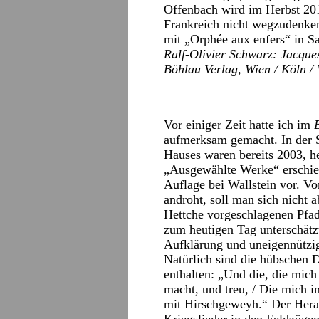
Offenbach wird im Herbst 201
Frankreich nicht wegzudenke
mit „Orphée aux enfers“ in S
Ralf-Olivier Schwarz: Jacque
Böhlau Verlag, Wien / Köln /
Vor einiger Zeit hatte ich im
aufmerksam gemacht. In der S
Hauses waren bereits 2003, h
„Ausgewählte Werke“ erschien
Auflage bei Wallstein vor. V
androht, soll man sich nicht 
Hettche vorgeschlagenen Pfad
zum heutigen Tag unterschätz
Aufklärung und uneigennützig
Natürlich sind die hübschen 
enthalten: „Und die, die mich
macht, und treu, / Die mich i
mit Hirschgeweyh.“ Der Herau