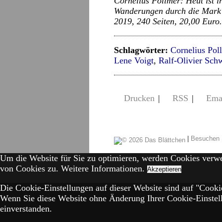
Cornelius Pollmer: Heut ist 
Wanderungen durch die Mark
2019, 240 Seiten, 20,00 Euro.
Schlagwörter:
Cornelius Pol
Lene Voigt
,
Ralf-Olivier Sch
Drucken
|
RSS
|
Ema
|
Besuchen 
Um die Website für Sie zu optimieren, werden Cookies verw
von Cookies zu.
Weitere Informationen.
Akzeptieren
Die Cookie-Einstellungen auf dieser Website sind auf "Cookie
Wenn Sie diese Website ohne Änderung Ihrer Cookie-Einstell
einverstanden.