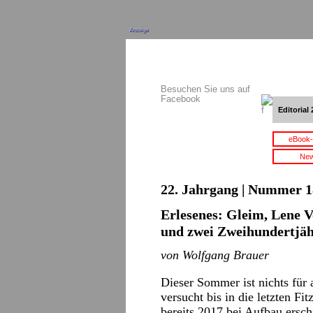
Anzeige
Besuchen Sie uns auf
Facebook
Editorial 
eBook-
New
22. Jahrgang | Nummer 18
Erlesenes: Gleim, Lene V
und zwei Zweihundertjäh
von Wolfgang Brauer
Dieser Sommer ist nichts für 
versucht bis in die letzten Fit
bereits 2017 bei Aufbau ersch