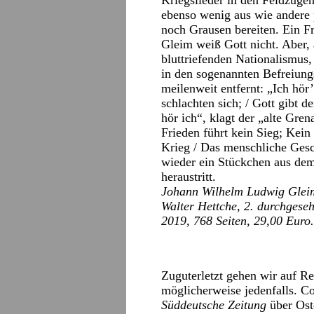
Kriegslieder in den Feldzüg
ebenso wenig aus wie andere 
noch Grausen bereiten. Ein F
Gleim weiß Gott nicht. Aber,
bluttriefenden Nationalismus
in den sogenannten Befreiungs
meilenweit entfernt: „Ich hör’
schlachten sich; / Gott gibt 
hör ich“, klagt der „alte Gre
Frieden führt kein Sieg; Kein 
Krieg / Das menschliche Gesc
wieder ein Stückchen aus dem
heraustritt.
Johann Wilhelm Ludwig Glei
Walter Hettche, 2. durchgeseh
2019, 768 Seiten, 29,00 Euro.
Zuguterletzt gehen wir auf Re
möglicherweise jedenfalls. Cor
Süddeutsche Zeitung
über Ost