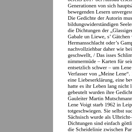
Generationen von sich haupts
bewegenden Lesern unvergessl
Die Gedichte der Autorin mus
bildungswiderständigen Seele
die Dichtungen der „Glassige
Gabale un Liewe, s’ Gätchen
Hermansschlacht oder’s Gam
nachvollziehbar daher wie be
geschwellt, / Das isses Schli
nimmermüde – Karten für sei
entsetzlich schwer – um Lene
Verfasser von „Meine Lene“. D
eine Liebeserklärung, eine b
hatte es ihr Leben lang nicht 
gebeutelt wurden ihre Gedich
Gauleiter Martin Mutschmann
Lene Voigt starb 1962 in Leip
totgeschwiegen. Sie selbst suc
Sächsisch wurde als Ulbricht
Dichtungen sind einfach göttli
die Scheidelinie zwischen Par