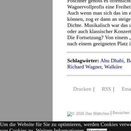
Poschner genoss es offensicht
Wagnervollprofis eine Freihei
Auch wenn man sich das im er
können, zog er dann an steige
Dichte. Musikalisch war das 
oder auch klassischer Konzer
Die Fortsetzung? Von einem 
nach einem geeigneten Platz 
Schlagwörter:
Abu Dhabi
,
Ba
Richard Wagner
,
Walküre
Drucken
|
RSS
|
Ema
|
Besuchen 
Um die Website für Sie zu optimieren, werden Cookies verw
von Cookies zu.
Weitere Informationen.
Akzeptieren