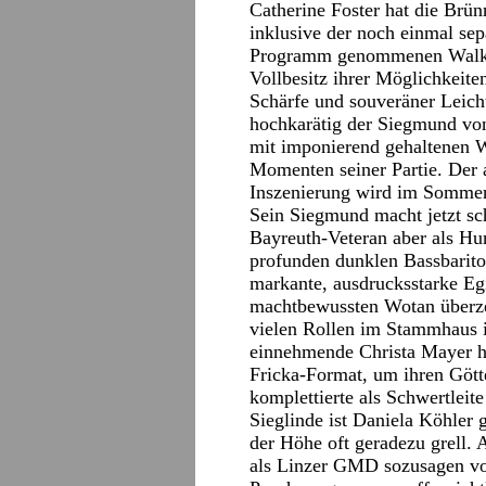
Catherine Foster hat die Brün
inklusive der noch einmal sep
Programm genommenen Walküre
Vollbesitz ihrer Möglichkeiten
Schärfe und souveräner Leich
hochkarätig der Siegmund von
mit imponierend gehaltenen W
Momenten seiner Partie. Der a
Inszenierung wird im Sommer 
Sein Siegmund macht jetzt sc
Bayreuth-Veteran aber als Hun
profunden dunklen Bassbarito
markante, ausdrucksstarke Egi
machtbewussten Wotan überze
vielen Rollen im Stammhaus 
einnehmende Christa Mayer ha
Fricka-Format, um ihren Götte
komplettierte als Schwertleit
Sieglinde ist Daniela Köhler 
der Höhe oft geradezu grell.
als Linzer GMD sozusagen v