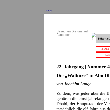
Anzeige
Besuchen Sie uns auf
Facebook
Editorial 
eBook-
New
22. Jahrgang | Nummer 4 
Die „Walküre“ in Abu D
von Joachim Lange
Zu dem, was jeder über die Ba
gehören die einst jahrelangen 
Dhabi, der Hauptstadt der Ve
tatsächlich die elf Jahre aus 