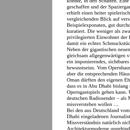
konnte, in den Schatten. Eine
geschaffen und der Spazierga
erhielt einen heiter spieler
vergleichenden Blick auf vers
Beispielexponaten, gut durch
kuratiert. Die weniger als zw
privilegierten Einwohner der 
damit ein echtes Schmuckstüc
Neben der gigantischen neue
gleichsam allgegenwärtigen vi
ein imponierendes, sichtbares
bewusstseins. Vom Opernhaus
aber die entsprechenden Häus
Oman dürften den eigenen Ehr
dass es in Abu Dhabi bislang 
Operngastspiels geben kann.
deutschen Radiosender – als
missverstehen wollen …
Bei den aus Deutschland vom
Dhabi eingeladenen Journalist
Missverständnis natürlich nich
Architekturmoderne ungehinde