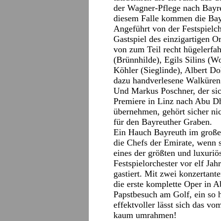
der Wagner-Pflege nach Bayr
diesem Falle kommen die Bayr
Angeführt von der Festspielc
Gastspiel des einzigartigen 
von zum Teil recht hügelerfa
(Brünnhilde), Egils Silins (
Köhler (Sieglinde), Albert D
dazu handverlesene Walküren 
Und Markus Poschner, der sic
Premiere in Linz nach Abu D
übernehmen, gehört sicher nic
für den Bayreuther Graben.
Ein Hauch Bayreuth im große
die Chefs der Emirate, wenn si
eines der größten und luxuriö
Festspielorchester vor elf Ja
gastiert. Mit zwei konzertant
die erste komplette Oper in 
Papstbesuch am Golf, ein so 
effektvoller lässt sich das v
kaum umrahmen!