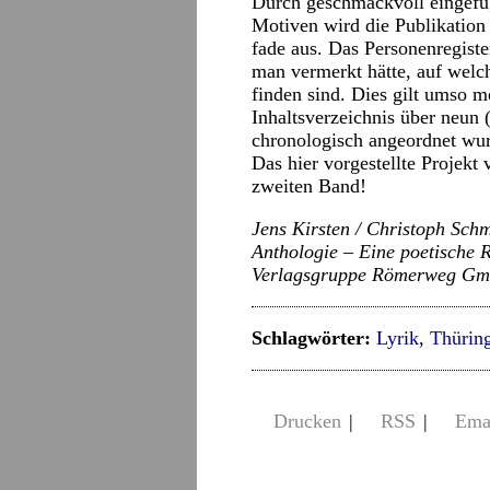
Durch geschmackvoll eingefü
Motiven wird die Publikation 
fade aus. Das Personenregis
man vermerkt hätte, auf welch
finden sind. Dies gilt umso me
Inhaltsverzeichnis über neun (
chronologisch angeordnet wu
Das hier vorgestellte Projekt
zweiten Band!
Jens Kirsten / Christoph Sch
Anthologie – Eine poetische R
Verlagsgruppe Römerweg Gmb
Schlagwörter:
Lyrik
,
Thürin
Drucken
|
RSS
|
Ema