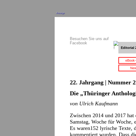
Anzeige
Besuchen Sie uns auf
Facebook
Editorial 
eBook-
New
22. Jahrgang | Nummer 2 
Die „Thüringer Antholog
von Ulrich Kaufmann
Zwischen 2014 und 2017 hat 
Samstag, Woche für Woche, e
Es waren152 lyrische Texte,
kommentiert wurden. Dass dies