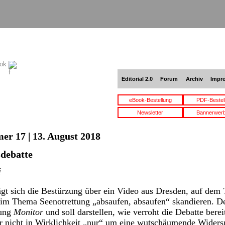
ook
Editorial 2.0
Forum
Archiv
Impr
eBook-Bestellung
PDF-Bestel
Newsletter
Bannerwer
er 17 | 13. August 2018
sdebatte
i
gt sich die Bestürzung über ein Video aus Dresden, auf dem 
eim Thema Seenotrettung „absaufen, absaufen“ skandieren. D
dung
Monitor
und soll darstellen, wie verroht die Debatte bereit
er nicht in Wirklichkeit „nur“ um eine wutschäumende Widersp