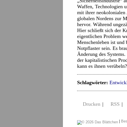
„Sicherheitsindustrie“ 
Waffen, Technologien und
mit ihrer neokoloniale
globalen Nordens zur Mu
hervor. Während ungezä
Hier schließt sich der K
eigentlichen Problem we
Menschenleben ist und b
Notpflaster sein. Es br
Änderung des Systems. 
der kapitalistischen Pr
kann es ihnen verübeln?
Schlagwörter:
Entwick
Drucken
|
RSS
|
|
Bes