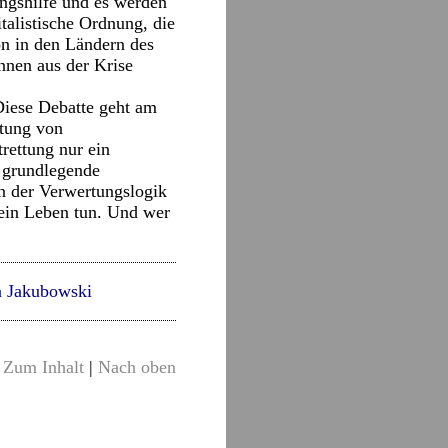
ngshilfe und es werden
italistische Ordnung, die
n in den Ländern des
nnen aus der Krise
 Diese Debatte geht am
ttung von
rettung nur ein
e grundlegende
n der Verwertungslogik
 ein Leben tun. Und wer
n Jakubowski
Zum Inhalt
|
Nach oben