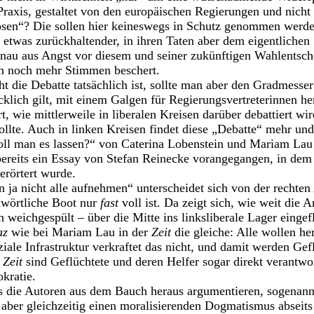
raxis, gestaltet von den europäischen Regierungen und nich
sen“? Die sollen hier keineswegs in Schutz genommen werde
n etwas zurückhaltender, in ihren Taten aber dem eigentliche
enau aus Angst vor diesem und seiner zukünftigen Wahlentsch
h noch mehr Stimmen beschert.
t die Debatte tatsächlich ist, sollte man aber den Gradmesser
icklich gilt, mit einem Galgen für Regierungsvertreterinnen h
t, wie mittlerweile in liberalen Kreisen darüber debattiert w
n sollte. Auch in linken Kreisen findet diese „Debatte“ mehr 
oll man es lassen?“ von Caterina Lobenstein und Mariam Lau
ereits ein Essay von Stefan Reinecke vorangegangen, in dem
erörtert wurde.
ja nicht alle aufnehmen“ unterscheidet sich von der rechte
hwörtliche Boot nur
fast
voll ist. Da zeigt sich, wie weit die 
h weichgespült – über die Mitte ins linksliberale Lager eingef
az
wie bei Mariam Lau in der
Zeit
die gleiche: Alle wollen her
ziale Infrastruktur verkraftet das nicht, und damit werden Ge
r
Zeit
sind Geflüchtete und deren Helfer sogar direkt verantwor
kratie.
ass die Autoren aus dem Bauch heraus argumentieren, sogenan
aber gleichzeitig einen moralisierenden Dogmatismus abseits