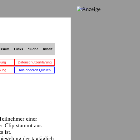
Anzeige
essum
Links
Suche
Inhalt
lung
Datenschutzerklärung
bung
Aus anderen Quellen
Teilnehmer einer
er Clip stammt aus
s ist.
iegelung der tagtäglich