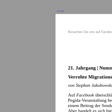
Anzeige
Besuchen Sie uns auf Faceb
21. Jahrgang | Numm
Verrohte Migration
von Stephan Jakubowsk
Auf
Facebook
überschlä
Pegida-Veranstaltung b
einem Beitrag der Sen
Aber handelt es sich hi