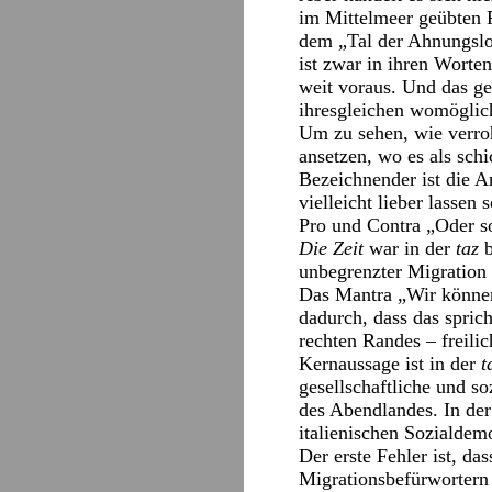
im Mittelmeer geübten P
dem „Tal der Ahnungslo
ist zwar in ihren Worte
weit voraus. Und das g
ihresgleichen womöglic
Um zu sehen, wie verroh
ansetzen, wo es als sch
Bezeichnender ist die Ar
vielleicht lieber lasse
Pro und Contra „Oder s
Die Zeit
war in der
taz
b
unbegrenzter Migration 
Das Mantra „Wir können 
dadurch, dass das spric
rechten Randes – freilic
Kernaussage ist in der
t
gesellschaftliche und so
des Abendlandes. In de
italienischen Sozialdemo
Der erste Fehler ist, d
Migrationsbefürwortern 