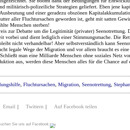
ausgezeichnet. Sie boomt dank der Bedingungen für Entwicklu
 militärisch-polizeiliche Strategien geliefert. Eben jene kap
n Ausbeutung und einer geradezu obszönen Kapitalakkumulatio
tter aller Fluchtursachen geworden ist, geht mit satten Gewi
hlte Menschen sterben!
reis zur Debatte um die Legitimität (privater) Seenotrettung.
it vorbei und dient lediglich einer Stimmungsmache. Die Re
leibt nicht verhandelbar! Aber selbstverständlich kann Seenot
aucht legale Wege der Migration und vor allem braucht es ein
Schließt man eine Milliarde Menschen ohne soziales Netz vo
oduktion aus, werden diese Menschen alles für die Chance auf
lungshilfe
,
Fluchtursachen
,
Migration
,
Seenotrettung
,
Stepha
Email
|
Twittern
|
Auf Facebook teilen
uchen Sie uns auf Facebook