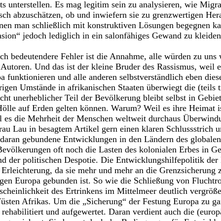
nts unterstellen. Es mag legitim sein zu analysieren, wie Mi
sch abzuschätzen, ob und inwiefern sie zu grenzwertigen Her
enen man schließlich mit konstruktiven Lösungen begegnen ka
on“ jedoch lediglich in ein salonfähiges Gewand zu kleiden, 
ch bedeutendere Fehler ist die Annahme, alle würden zu uns 
Autoren. Und das ist der kleine Bruder des Rassismus, weil e
 funktionieren und alle anderen selbstverständlich eben die
igen Umstände in afrikanischen Staaten überwiegt die (teils tr
ht unerheblicher Teil der Bevölkerung bleibt selbst in Gebiet
 Hölle auf Erden gelten können. Warum? Weil es ihre Heimat is
l es die Mehrheit der Menschen weltweit durchaus Überwindu
au Lau in besagtem Artikel gern einen klaren Schlussstrich u
 daran gebundene Entwicklungen in den Ländern des globale
Bevölkerungen oft noch die Lasten des kolonialen Erbes in Ges
nd der politischen Despotie. Die Entwicklungshilfepolitik de
ne Erleichterung, da sie mehr und mehr an die Grenzsicherun
en Europa gebunden ist. So wie die Schließung von Fluchtro
cheinlichkeit des Ertrinkens im Mittelmeer deutlich vergrößer
sten Afrikas. Um die „Sicherung“ der Festung Europa zu gar
rehabilitiert und aufgewertet. Daran verdient auch die (europ