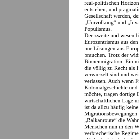
real-politischen Horizo
entstehen, und pragmati
Gesellschaft werden, d
„Umvolkung“ und „Invasi
Populismus.
Der zweite und wesentli
Eurozentrismus aus den 
nur Lösungen aus Europa
brauchen. Trotz der widr
Binnenmigration. Ein nic
die völlig zu Recht als
verwurzelt sind und wei
verlassen. Auch wenn Fr
Kolonialgeschichte und
möchte, tragen dortige 
wirtschaftlichen Lage u
ist da allzu häufig kei
Migrationsbewegungen g
„Balkanroute“ die Wahrs
Menschen nun in den Wü
verbrecherische Regime 