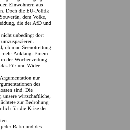
t den Einwohnern aus
n. Doch die EU-Politik
n Souverän, dem Volke,
eidung, die der AfD und
 nicht unbedingt dort
erumzuspazieren.
ird, ob man Seenotrettung
und mehr Anklang. Einem
 in der Wochenzeitung
 das Für und Wider
n Argumentation nur
Argumentationen des
lossen sind. Die
, unsere wirtschaftliche,
flüchtete zur Bedrohung
tlich für die Krise der
nten
 jeder Ratio und des