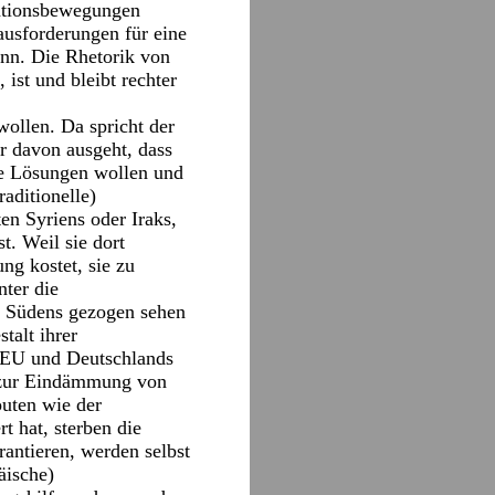
grationsbewegungen
ausforderungen für eine
nn. Die Rhetorik von
ist und bleibt rechter
wollen. Da spricht der
r davon ausgeht, dass
se Lösungen wollen und
aditionelle)
en Syriens oder Iraks,
t. Weil sie dort
ng kostet, sie zu
nter die
n Südens gezogen sehen
talt ihrer
r EU und Deutschlands
g zur Eindämmung von
uten wie der
t hat, sterben die
antieren, werden selbst
äische)