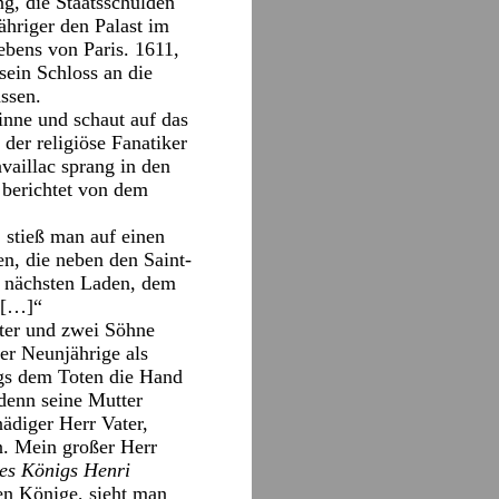
g, die Staatsschulden
ähriger den Palast im
bens von Paris. 1611,
sein Schloss an die
assen.
inne und schaut auf das
der religiöse Fanatiker
availlac sprang in den
 berichtet von dem
, stieß man auf einen
n, die neben den Saint-
m nächsten Laden, dem
g […]“
hter und zwei Söhne
er Neunjährige als
ngs dem Toten die Hand
 denn seine Mutter
ädiger Herr Vater,
n. Mein großer Herr
es Königs Henri
hen Könige, sieht man