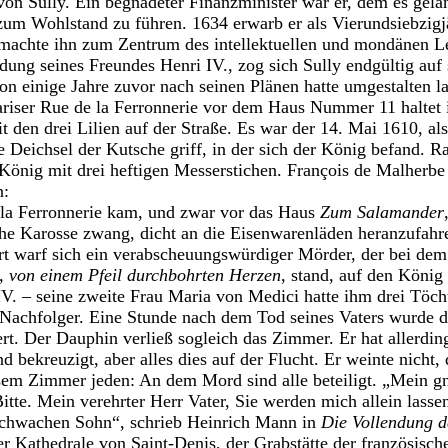
on Sully. Ein begnadeter Finanzminister war er, dem es gelan
zum Wohlstand zu führen. 1634 erwarb er als Vierundsiebzigj
achte ihn zum Zentrum des intellektuellen und mondänen Le
dung seines Freundes Henri IV., zog sich Sully endgültig auf 
hon einige Jahre zuvor nach seinen Plänen hatte umgestalten l
Pariser Rue de la Ferronnerie vor dem Haus Nummer 11 haltet 
den drei Lilien auf der Straße. Es war der 14. Mai 1610, als 
e Deichsel der Kutsche griff, in der sich der König befand. R
önig mit drei heftigen Messerstichen. François de Malherbe
n:
 la Ferronnerie kam, und zwar vor das Haus
Zum Salamander
che Karosse zwang, dicht an die Eisenwarenläden heranzufahre
rt warf sich ein verabscheuungswürdiger Mörder, der bei de
, von einem Pfeil durchbohrten Herzen
, stand, auf den Köni
IV. – seine zweite Frau Maria von Medici hatte ihm drei Töc
Nachfolger. Eine Stunde nach dem Tod seines Vaters wurde d
ert. Der Dauphin verließ sogleich das Zimmer. Er hat allerdi
nd bekreuzigt, aber alles dies auf der Flucht. Er weinte nicht,
esem Zimmer jeden: An dem Mord sind alle beteiligt. „Mein gn
itte. Mein verehrter Herr Vater, Sie werden mich allein lasse
 schwachen Sohn“, schrieb Heinrich Mann in
Die Vollendung d
er Kathedrale von Saint-Denis, der Grabstätte der französisc