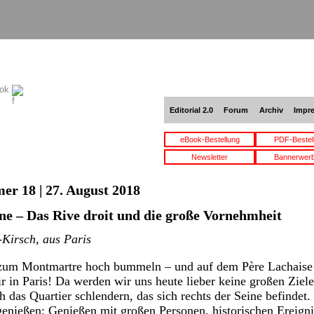
ook
Editorial 2.0
Forum
Archiv
Impr
eBook-Bestellung
PDF-Bestel
Newsletter
Bannerwer
er 18 | 27. August 2018
ine – Das Rive droit und die große Vornehmheit
Kirsch, aus Paris
 zum Montmartre hoch bummeln – und auf dem Père Lachaise 
ir in Paris! Da werden wir uns heute lieber keine großen Zie
h das Quartier schlendern, das sich rechts der Seine befinde
genießen: Genießen mit großen Personen, historischen Ereign