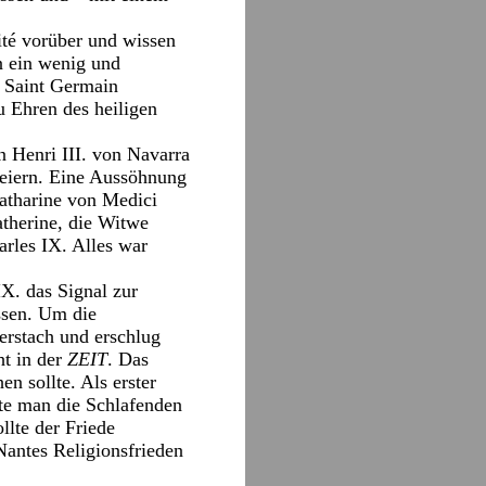
ité vorüber und wissen
n ein wenig und
e Saint Germain
u Ehren des heiligen
 Henri III. von Navarra
feiern. Eine Aussöhnung
Catharine von Medici
atherine, die Witwe
arles IX. Alles war
X. das Signal zur
ssen. Um die
erstach und erschlug
ht in der
ZEIT
. Das
n sollte. Als erster
te man die Schlafenden
llte der Friede
Nantes Religionsfrieden