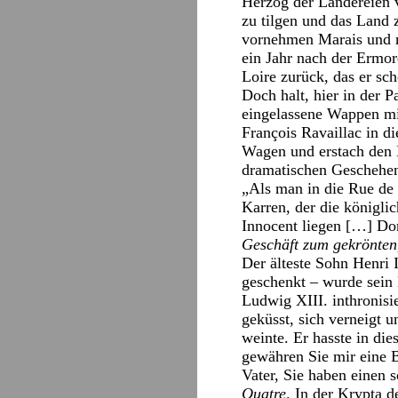
Herzog der Ländereien v
zu tilgen und das Land 
vornehmen Marais und m
ein Jahr nach der Ermor
Loire zurück, das er sc
Doch halt, hier in der 
eingelassene Wappen mit 
François Ravaillac in di
Wagen und erstach den K
dramatischen Geschehe
„Als man in die Rue de
Karren, der die königli
Innocent liegen […] Do
Geschäft zum gekrönten
Der älteste Sohn Henri 
geschenkt – wurde sein 
Ludwig XIII. inthronisi
geküsst, sich verneigt u
weinte. Er hasste in di
gewähren Sie mir eine B
Vater, Sie haben einen
Quatre
. In der Krypta d