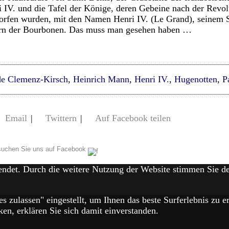
IV. und die Tafel der Könige, deren Gebeine nach der Revol
rfen wurden, mit den Namen Henri IV. (Le Grand), seinem 
ern der Bourbonen. Das muss man gesehen haben …
de Clemenz-Kirsch
,
Heinrich Mann
,
Henri IV.
,
Hugenotten
,
P
Email
|
Twittern
|
Auf Facebook teilen
uchen Sie uns auf Facebook
endet. Durch die weitere Nutzung der Website stimmen Sie 
es zulassen" eingestellt, um Ihnen das beste Surferlebnis zu
en, erklären Sie sich damit einverstanden.