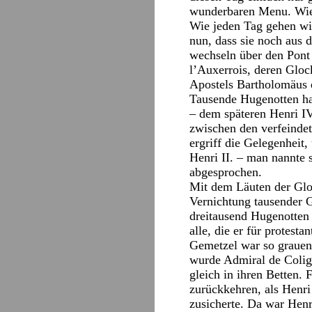
wunderbaren Menu. Wie 
Wie jeden Tag gehen wir
nun, dass sie noch aus
wechseln über den Pont 
l’Auxerrois, deren Glo
Apostels Bartholomäus 
Tausende Hugenotten ha
– dem späteren Henri IV
zwischen den verfeindet
ergriff die Gelegenheit
Henri II. – man nannte s
abgesprochen.
Mit dem Läuten der Gloc
Vernichtung tausender 
dreitausend Hugenotten 
alle, die er für protest
Gemetzel war so grauenv
wurde Admiral de Colig
gleich in ihren Betten. 
zurückkehren, als Henri
zusicherte. Da war Hen