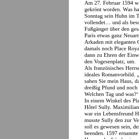
Am 27. Februar 1594 wa
gekrönt worden. Was hat
Sonntag sein Huhn im T
vollendet… und als beso
Fußgänger über den ges
Paris etwas ganz Neuart
Arkaden mit eleganten 
damals noch Place Royal
dann zu Ehren der Einwo
den Vogesenplatz, um.
Als französisches Herrsc
ideales Romanvorbild. „
sahen Sie mein Haus, da
dreißig Pfund und noch 
Welchen Tag und was?‘
In einem Winkel des Pla
Hôtel Sully. Maximilian
war ein Lebensfreund H
musste Sully den zur 
soll es gewesen sein, 
beenden. 1597 ernannte