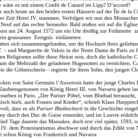
wäre es mit einem Confit de Canard im Lipp? D’accord?
 auch heute an den beiden ersten Häusern auf der Île de la C
 der Zeit Henri IV. stammen. Verfolgen wir nun den Monarche
Neuf auf das rechte Seineufer. Bald stoßen wir auf die Églis
cken am 24. August 1572 um ein Uhr dreißig zur Frühmette
z
ein grausames
Ereignis
einläuteten:
tten sich zusammengefunden, um die Hochzeit ihres geliebten
. – und Marguerite de Valois in der Notre Dame de Paris zu 
en Religionen sollte diese Heirat sein, doch die katholische 
, um die Mehrzahl der geladenen Hugenotten zu vernichten. C
ie die Giftmischerin – regierte für ihren Sohn, den jungen Ch
ken von Saint Germain l’Auxerrois hatte der junge Charles I
Glaubensgenossen von König Henri III. von Navarra geben la
starben in Paris. „Der Pariser Pöbel, vom Blutbad berauscht, 
antisch hielt, auch Frauen und Kinder“, schrieb Klaus Harpprec
oll, dass es als
Pariser Bluthochzeit
in die Geschichte eingehe
ny durch den Duc de Guise ermordet, und im Louvre erdolch
Fünf Tage dauerte das Massaker, doch erst viel später, 1593, so
 IV. dem Protestantismus abschwor und durch das Edikt von 
ri schon König von Frankreich und Navarra.