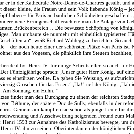
r er in der Kathedrale Notre-Dame-de-Chartres gesalbt und 
 dieser kleine, die Frauen und sein Volk liebende König – je
opf haben – für Paris an baulichen Schönheiten geschaffen!
ndere neue Errungenschaft erachtete man die Anlage von Geh
amten Brückenbereich… Die bewusste Schöpfung von königli
iges. Man umbaute sie nunmehr mit einheitlich typisierten Hä
Geschäften an“, weiß Richard Waldegg zu berichten. So auch 
e – der noch heute einer der schönsten Plätze von Paris ist.
hner aus den Vogesen, die pünktlich ihre Steuern bezahlten, 
herideal bot Henri IV. für einige Schriftsteller, so auch für 
Der Fünfzigjährige sprach: ‚Unser guter Herr König, auf eine
ss es einstürzen wollte. Da gaben Sie Weisung, es aufzuricht
vierzig Groschen für das Essen.‘ ‚Ha!‘ rief der König. ‚Hab i
 ‚Am Sonntag, ein Huhn.‘“
tzes findet man den Durchgang zu einem der reichsten Stadtp
 von Béthune, der spätere Duc de Sully, ebenfalls in der refo
enris. Gemeinsam kämpften sie schon als junge Leute für ihr
Verschwendung und Ausschweifung neigenden Freund zum Maß
der Henri 1593 zur Annahme des Katholizismus bewegte, um d
 Henri IV. ihn zu seinem Oberintendanten der königlichen Fi