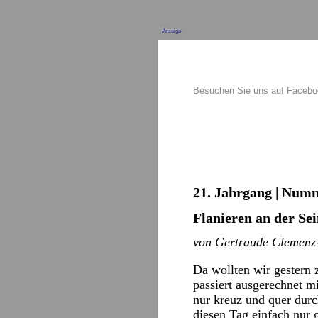
Anzeige
Besuchen Sie uns auf Faceb
21. Jahrgang | Numm
Flanieren an der Se
von Gertraude Clemenz-
Da wollten wir gestern
passiert ausgerechnet m
nur kreuz und quer durc
diesen Tag einfach nur 