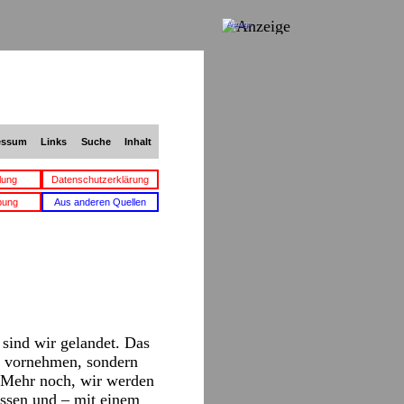
Anzeige
essum
Links
Suche
Inhalt
lung
Datenschutzerklärung
bung
Aus anderen Quellen
sind wir gelandet. Das
le vornehmen, sondern
t. Mehr noch, wir werden
issen und – mit einem