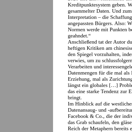
Kreditpunktesystem geben. We
gesammelter Daten. Und zum Z
Interpretation – die Schaffun
angepassten Bürgers. Also: W
Normen werde mit Punkten be
geahndet.“
Anschließend tat der Autor d
heftigen Kritiken am chinesi
den Spiegel vorzuhalten, ind
verwies, um zu schlussfolger
Verarbeiten und interessenge
Datenmengen für die mal als 
Erziehung, mal als Zurichtu
längst ein globales […] Probl
das eine starke Tendenz zur 
bringt.
Im Hinblick auf die westlich
Datenansaug- und -aufbereitu
Facebook & Co., die der indiv
das Grab schaufeln, den gläs
Reich der Metaphern bereits e