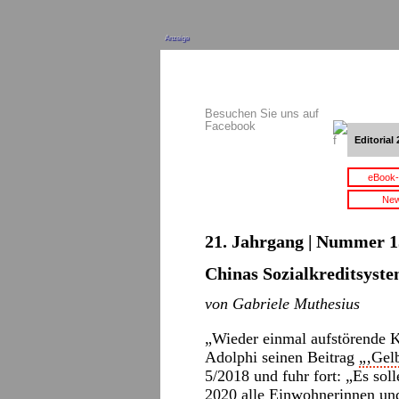
Anzeige
Besuchen Sie uns auf
Facebook
Editorial 
eBook-
New
21. Jahrgang | Nummer 15
Chinas Sozialkreditsyst
von Gabriele Muthesius
„Wieder einmal aufstörende 
Adolphi seinen Beitrag
„‚Gel
5/2018 und fuhr fort: „Es solle
2020 alle Einwohnerinnen und