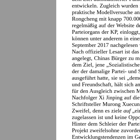
entwickeln. Zugleich wurden 
praktische Modellversuche anl
Rongcheng mit knapp 700.000
regelmäßig auf der Website d
Parteiorgans der KP, einloggt
können unter anderem in ein
September 2017 nachgelesen 
Nach offizieller Lesart ist da
angelegt, Chinas Bürger zu 
dem Ziel, jene „Sozialistisc
der der damalige Partei- und 
ausgeführt hatte, sie sei „dem
und Freundschaft, hält sich an 
für den Ausgleich zwischen M
Nachfolger Xi Jinping auf die
Schriftsteller Murong Xuecun
Zweifel, denn es ziele
auf
„ei
zugelassen ist und keine Oppo
Hinter dem Schleier der Parte
Projekt zweifelsohne zuvorder
Entwicklungstendenzen im Ge