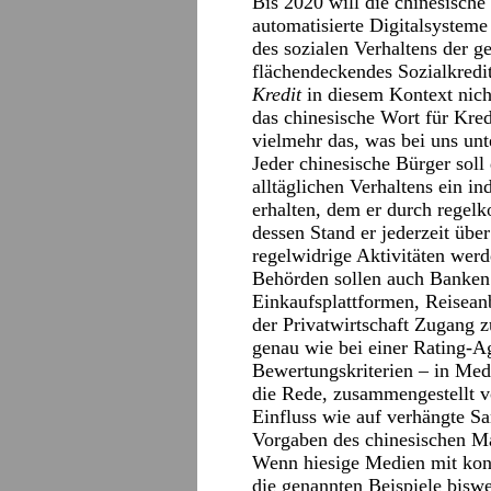
Bis 2020 will die chinesisch
automatisierte Digitalsysteme
des sozialen Verhaltens der g
flächendeckendes Sozialkredi
Kredit
in diesem Kontext nicht
das chinesische Wort für Kred
vielmehr das, was bei uns un
Jeder chinesische Bürger soll
alltäglichen Verhaltens ein in
erhalten, dem er durch regel
dessen Stand er jederzeit üb
regelwidrige Aktivitäten wer
Behörden sollen auch Banken 
Einkaufsplattformen, Reiseanbi
der Privatwirtschaft Zugang 
genau wie bei einer Rating-Ag
Bewertungskriterien – in Med
die Rede, zusammengestellt v
Einfluss wie auf verhängte S
Vorgaben des chinesischen Mac
Wenn hiesige Medien mit konk
die genannten Beispiele biswe