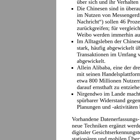
über sich und ihr Verhalten
Die Chinesen sind in übera
im Nutzen von Messengerdie
Nachricht“) sollen 46 Proz
zurückgreifen; für verglei
Weibo werden immerhin auc
Im Alltagsleben der Chines
stark, häufig abgewickelt 
Transaktionen im Umfang v
abgewickelt.
Allein Alibaba, eine der dr
mit seinen Handelsplattfor
etwa 800 Millionen Nutzern
darauf ernsthaft zu entzie
Nirgendwo im Lande macht s
spürbarer Widerstand gegen 
Planungen und -aktivitäte
Vorhandene Datenerfassungs- 
neue Techniken ergänzt werde
digitaler Gesichtserkennungs
stationären und mobilen Übe