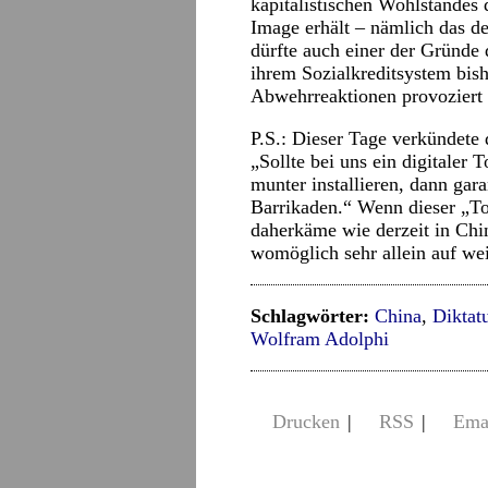
kapitalistischen Wohlstandes 
Image erhält – nämlich das de
dürfte auch einer der Gründe 
ihrem Sozialkreditsystem bish
Abwehrreaktionen provoziert 
P.S.: Dieser Tage verkündete d
„Sollte bei uns ein digitaler 
munter installieren, dann gara
Barrikaden.“ Wenn dieser „Tot
daherkäme wie derzeit in Chi
womöglich sehr allein auf we
Schlagwörter:
China
,
Diktat
Wolfram Adolphi
Drucken
|
RSS
|
Ema