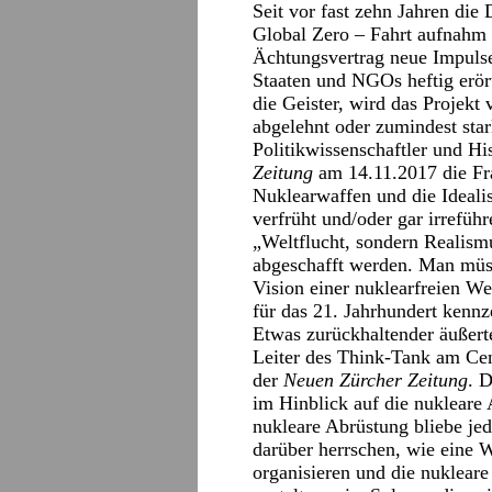
Seit vor fast zehn Jahren die
Global Zero – Fahrt aufnahm
Ächtungsvertrag neue Impulse
Staaten und NGOs heftig erört
die Geister, wird das Projekt
abgelehnt oder zumindest star
Politikwissenschaftler und Hi
Zeitung
am 14.11.2017 die Fr
Nuklearwaffen und die Idealis
verfrüht und/oder gar irrefüh
„Weltflucht, sondern Realism
abgeschafft werden. Man müs
Vision einer nuklearfreien We
für das 21. Jahrhundert kennz
Etwas zurückhaltender äußert
Leiter des Think-Tank am Cen
der
Neuen Zürcher Zeitung
. 
im Hinblick auf die nukleare 
nukleare Abrüstung bliebe jed
darüber herrschen, wie eine 
organisieren und die nuklear