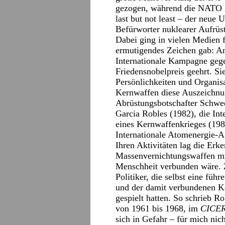
gezogen, während die NATO i
last but not least – der neue U
Befürworter nuklearer Aufrüst
Dabei ging in vielen Medien fa
ermutigendes Zeichen gab: A
Internationale Kampagne ge
Friedensnobelpreis geehrt. Sie
Persönlichkeiten und Organis
Kernwaffen diese Auszeichnun
Abrüstungsbotschafter Schwe
Garcia Robles (1982), die In
eines Kernwaffenkrieges (198
Internationale Atomenergie-
Ihren Aktivitäten lag die Erk
Massenvernichtungswaffen mi
Menschheit verbunden wäre. Z
Politiker, die selbst eine fü
und der damit verbundenen K
gespielt hatten. So schrieb 
von 1961 bis 1968, im
CICE
sich in Gefahr – für mich ni