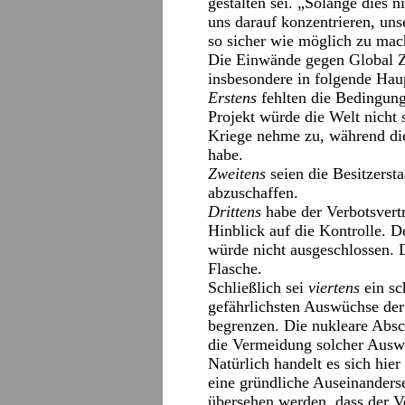
gestalten sei. „Solange dies n
uns darauf konzentrieren, un
so sicher wie möglich zu mac
Die Einwände gegen Global Z
insbesondere in folgende Hau
Erstens
fehlten die Bedingun
Projekt würde die Welt nicht 
Kriege nehme zu, während di
habe.
Zweitens
seien die Besitzersta
abzuschaffen.
Drittens
habe der Verbotsvert
Hinblick auf die Kontrolle. 
würde nicht ausgeschlossen. D
Flasche.
Schließlich sei
viertens
ein sc
gefährlichsten Auswüchse der
begrenzen. Die nukleare Absc
die Vermeidung solcher Ausw
Natürlich handelt es sich hi
eine gründliche Auseinanderse
übersehen werden, dass der Ve