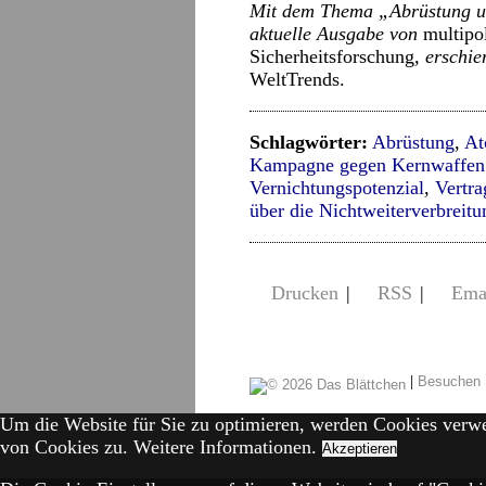
Mit dem Thema
„Abrüstung u
aktuelle Ausgabe von
multipol
Sicherheitsforschung
, erschi
WeltTrends.
Schlagwörter:
Abrüstung
,
At
Kampagne gegen Kernwaffen
Vernichtungspotenzial
,
Vertra
über die Nichtweiterverbrei
Drucken
|
RSS
|
Ema
|
Besuchen 
Um die Website für Sie zu optimieren, werden Cookies verw
von Cookies zu.
Weitere Informationen.
Akzeptieren