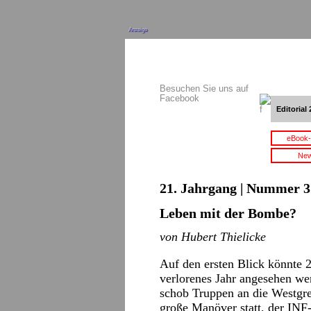
Anzeige
Besuchen Sie uns auf
Facebook
Editorial 
eBook-
New
21. Jahrgang | Nummer 3 
Leben mit der Bombe?
von Hubert Thielicke
Auf den ersten Blick könnte 
verlorenes Jahr angesehen w
schob Truppen an die Westgre
große Manöver statt, der INF