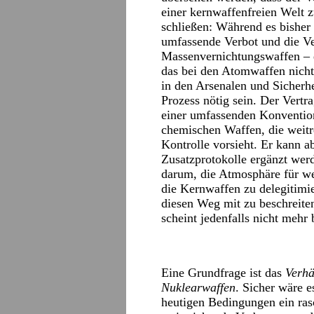
einer kernwaffenfreien Welt 
schließen: Während es bisher 
umfassende Verbot und die Ve
Massenvernichtungswaffen – d
das bei den Atomwaffen nicht 
in den Arsenalen und Sicherhe
Prozess nötig sein. Der Vertr
einer umfassenden Konvention
chemischen Waffen, die weit
Kontrolle vorsieht. Er kann a
Zusatzprotokolle ergänzt werd
darum, die Atmosphäre für wei
die Kernwaffen zu delegitimie
diesen Weg mit zu beschreite
scheint jedenfalls nicht mehr 
Eine Grundfrage ist das
Verhä
Nuklearwaffen
. Sicher wäre e
heutigen Bedingungen ein ras