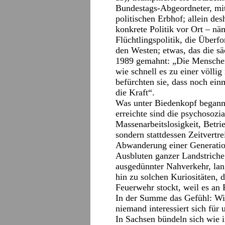
Bundestags-Abgeordneter, mit
politischen Erbhof; allein de
konkrete Politik vor Ort – n
Flüchtlingspolitik, die Über
den Westen; etwas, das die sä
1989 gemahnt: „Die Menschen
wie schnell es zu einer völl
befürchten sie, dass noch ein
die Kraft“.
Was unter Biedenkopf begann 
erreichte sind die psychosozi
Massenarbeitslosigkeit, Betri
sondern stattdessen Zeitvertr
Abwanderung einer Generatio
Ausbluten ganzer Landstriche
ausgedünnter Nahverkehr, lan
hin zu solchen Kuriositäten, 
Feuerwehr stockt, weil es an 
In der Summe das Gefühl: Wir
niemand interessiert sich für 
In Sachsen bündeln sich wie 