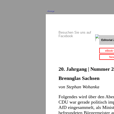
Anzeige
Besuchen Sie uns auf
Facebook
Editorial 
eBook-
New
20. Jahrgang | Nummer 2
Brennglas Sachsen
von Stephan Wohanka
Folgendes wird über den Aben
CDU war gerade politisch imp
AfD eingesammelt, als Ministe
befreundeten Bürgermeister a