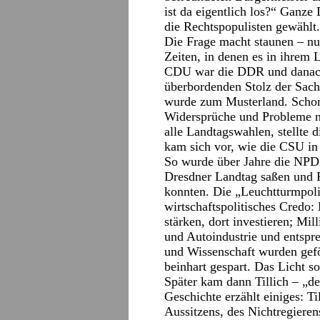
ist da eigentlich los?“ Ganze
die Rechtspopulisten gewählt.
Die Frage macht staunen – nur
Zeiten, in denen es in ihrem
CDU war die DDR und danach
überbordenden Stolz der Sachs
wurde zum Musterland. Schon
Widersprüche und Probleme n
alle Landtagswahlen, stellte 
kam sich vor, wie die CSU in
So wurde über Jahre die NPD 
Dresdner Landtag saßen und 
konnten. Die „Leuchtturmpoli
wirtschaftspolitisches Credo:
stärken, dort investieren; Mi
und Autoindustrie und entspr
und Wissenschaft wurden gefö
beinhart gespart. Das Licht s
Später kam dann Tillich – „de
Geschichte erzählt einiges: T
Aussitzens, des Nichtregieren