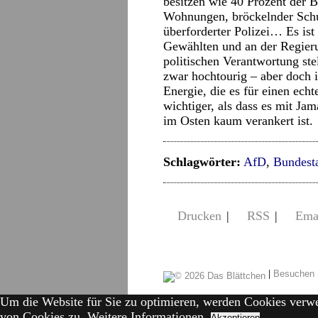
besitzen wie 40 Prozent der B
Wohnungen, bröckelnder Schul
überforderter Polizei… Es ist
Gewählten und an der Regierun
politischen Verantwortung st
zwar hochtourig – aber doch i
Energie, die es für einen ech
wichtiger, als dass es mit Ja
im Osten kaum verankert ist.
Schlagwörter:
AfD
,
Bundest
Drucken
|
RSS
|
Ema
|
Besuchen 
Um die Website für Sie zu optimieren, werden Cookies verw
von Cookies zu.
Weitere Informationen.
Akzeptieren