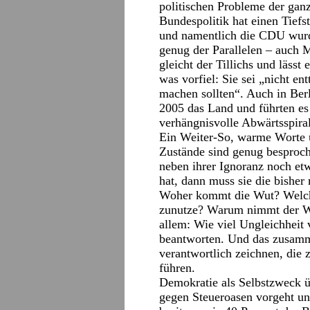
politischen Probleme der gan
Bundespolitik hat einen Tiefs
und namentlich die CDU wurd
genug der Parallelen – auch 
gleicht der Tillichs und lässt
was vorfiel: Sie sei „nicht en
machen sollten“. Auch in Ber
2005 das Land und führten es t
verhängnisvolle Abwärtsspira
Ein Weiter-So, warme Worte u
Zustände sind genug besproch
neben ihrer Ignoranz noch et
hat, dann muss sie die bisher
Woher kommt die Wut? Welch
zunutze? Warum nimmt der Wo
allem: Wie viel Ungleichheit 
beantworten. Und das zusamme
verantwortlich zeichnen, die 
führen.
Demokratie als Selbstzweck üb
gegen Steueroasen vorgeht und