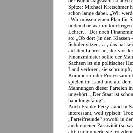
der Bundestagswahl ist auch 
Spitze: Michael Kretschmer h
schon lange dabei. „Wir werd
„Wir müssen einen Plan für S
undenkbar war im knickrigen
Lehrer… Der noch Finanzmini
so: „Ob dort (in den Klassen 
Schüler sitzen, …, das hat 
auf den Lehrer an, der vor de
Finanzminister sollte der Man
Sachsen ist ein politischer H
Land verloren, sie schrumpft, s
Kümmerer oder Protestsamml
spielen im Land und auf dem 
Mahnungen dieser Parteien i
ungehört: „Der Staat ist scho
handlungsfähig“.
Auch Frauke Petry stand in S
interessant, weil typisch: Tr
„Parteifreunde“ sowohl in de
auch eigener Passivität (so s
ab); triumphierte sie trotzdem