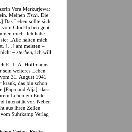
zerin Vera Merkurjewa:
sein. Meinen
Tisch
. Die
…] Das Leben sollte sich
n vom Glücklichen geht
immen mich. Ich habe
sie: „Alle halten mich
st. […] am meisten –
 nicht –
sterben
, ich will
ach E. T. A. Hoffmanns
r sein weiteres Leben
f vom 31. August 1941
r
krank, das bin schon
e [Papa und Alja], dass
hrem Leben ein Ende.
d Intensität vor. Neben
ht aus ihren Zeilen
ie vom Suhrkamp Verlag
rkamp Verlag, Berlin