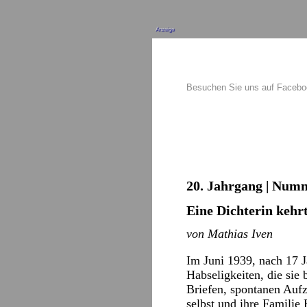
Anzeige
Besuchen Sie uns auf Faceb
20. Jahrgang | Numm
Eine Dichterin kehr
von Mathias Iven
Im Juni 1939, nach 17 
Habseligkeiten, die sie
Briefen, spontanen Aufze
selbst und ihre Familie