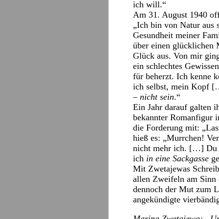
ich will.“
Am 31. August 1940 off
„Ich bin von Natur aus 
Gesundheit meiner Famil
über einen glücklichen 
Glück aus. Von mir gin
ein schlechtes Gewissen
für beherzt. Ich kenne 
ich selbst, mein Kopf 
–
nicht sein
.“
Ein Jahr darauf galten 
bekannter Romanfigur im
die Forderung mit: „Las
hieß es: „Murrchen! Ve
nicht mehr ich. […] Du s
ich
in eine Sackgasse
ge
Mit Zwetajewas Schreibh
allen Zweifeln am Sinn 
dennoch der Mut zum Le
angekündigte vierbändi
Marina Zwetajewa: „Unse