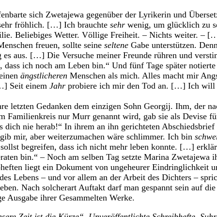
enbarte sich Zwetajewa gegenüber der Lyrikerin und Überset
sehr fröhlich. […] Ich brauchte
sehr
wenig, um glücklich zu 
ie. Beliebiges Wetter. Völlige Freiheit. – Nichts weiter. – [
Menschen freuen, sollte seine
seltene
Gabe unterstützen. Den
g es aus. […] Die Versuche meiner Freunde rühren und verst
, dass ich noch am Leben bin.“ Und fünf Tage später notierte 
keinen
ängstlicheren
Menschen als mich. Alles macht mir Ang
[…] Seit einem
Jahr
probiere ich mir den Tod an. […] Ich will
ihre letzten Gedanken dem einzigen Sohn Georgij. Ihm, der n
 Familienkreis nur Murr genannt wird, gab sie als Devise fü
s dich nie herab!“ In ihrem an ihn gerichteten Abschiedsbrie
rgib mir, aber weiterzumachen wäre schlimmer. Ich bin
schwe
ollst begreifen, dass ich nicht mehr leben konnte. […] erklär
raten bin.“ – Noch am selben Tag setzte Marina Zwetajewa i
eften liegt ein Dokument von ungeheurer Eindringlichkeit un
des Lebens – und vor allem an der Arbeit des Dichters – spric
ben. Nach solcherart Auftakt darf man gespannt sein auf d
ge Ausgabe ihrer Gesammelten Werke.
re Zeit ist die Kürze“. Unveröffentlichte Schreibhefte, Suh