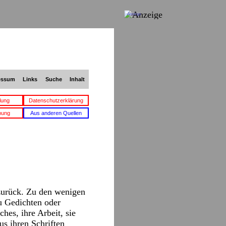
Anzeige
essum
Links
Suche
Inhalt
lung
Datenschutzerklärung
bung
Aus anderen Quellen
zurück. Zu den wenigen
zu Gedichten oder
hes, ihre Arbeit, sie
us ihren Schriften