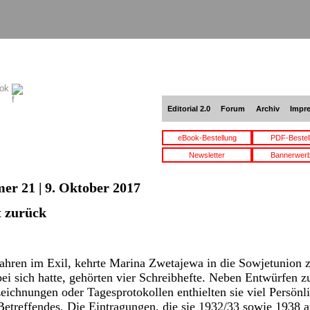
ook
Editorial 2.0
Forum
Archiv
Impr
eBook-Bestellung
PDF-Bestel
Newsletter
Bannerwer
er 21 | 9. Oktober 2017
t zurück
Jahren im Exil, kehrte Marina Zwetajewa in die Sowjetunion 
 bei sich hatte, gehörten vier Schreibhefte. Neben Entwürfen 
ichnungen oder Tagesprotokollen enthielten sie viel Persönlic
 Betreffendes. Die Eintragungen, die sie 1932/33 sowie 1938 a