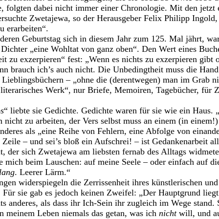
 folgten dabei nicht immer einer Chronologie. Mit den jetzt 
rsuchte Zwetajewa, so der Herausgeber Felix Philipp Ingold,
u erarbeiten“.
deren Geburtstag sich in diesem Jahr zum 125. Mal jährt, wa
Dichter „eine Wohltat von ganz oben“. Den Wert eines Buche
t zu exzerpieren“ fest: „Wenn es nichts zu exzerpieren gibt o
ann brauch ich’s auch nicht. Die Unbedingtheit muss die Hand e
en Lieblingsbüchern – „ohne die (derentwegen) man im Grab 
literarisches Werk“, nur Briefe, Memoiren, Tagebücher, für 
os
“ liebte sie Gedichte. Gedichte waren für sie wie ein Haus.
 nicht zu arbeiten, der Vers selbst muss an einem (in einem!)
 anderes als „eine Reihe von Fehlern, eine Abfolge von einan
 Zeile – und sei’s bloß ein Aufschrei! – ist Gedankenarbeit al
, der sich Zwetajewa am liebsten fernab des Alltags widmete
e mich beim Lauschen: auf meine Seele – oder einfach auf die
lang
. Leerer Lärm.“
en widerspiegeln die Zerrissenheit ihres künstlerischen und
. Für sie gab es jedoch keinen Zweifel: „Der Hauptgrund liegt 
ts anderes, als dass ihr Ich-Sein ihr zugleich im Wege stand. 
 in meinem Leben niemals das getan, was ich
nicht
will, und a