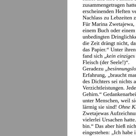
zusammengetragen hatte,
erscheinenden Heften ve
Nachlass zu Lebzeiten z
Für Marina Zwetajewa, 
einem Buch oder einem 
unbedingten Dringlichkei
die Zeit drängt nicht, d
das Papier.“ Unter ihr
fand sich „
kein einziges
Fleisch (der Seele!)“.
Geradezu „
besinnungsl
Erfahrung, „braucht man
des Dichters sei nichts
Verzichtleistungen. Jede
Gehirn.“ Gedankenarbeit
unter Menschen, weil si
lärmig sie sind!
Ohne K
Zwetajewas Aufzeichnung
vielerlei Ursachen hatte
bin.“ Das aber hieß nich
eingestehen: „Ich habe