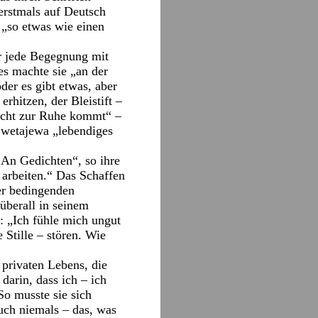
erstmals auf Deutsch
 „so etwas wie einen
r jede Begegnung mit
s machte sie „an der
der es gibt etwas, aber
rhitzen, der Bleistift –
nicht zur Ruhe kommt“ –
Zwetajewa „lebendiges
 „An Gedichten“, so ihre
 arbeiten.“ Das Schaffen
der bedingenden
lüberall in seinem
: „Ich fühle mich ungut
 Stille – stören. Wie
 privaten Lebens, die
darin, dass ich – ich
So musste sie sich
uch niemals – das, was