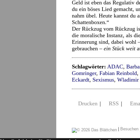
Geld ist eben das Regulativ 
du ein böses Lied gemacht, u
nahm übel. Heute kannst du al
Schattenboxen.“
Der Rückzug vom Rückzug ist 
die moralische Instanz, als d
Erinnerung sind, dabei wohl 
gebrauchen –
ein Stück weit
a
Schlagwörter:
ADAC
,
Barba
Gomringer
,
Fabian Reinbold
,
Eckardt
,
Sexismus
,
Wladimir 
Drucken
|
RSS
|
Ema
|
Besuchen 