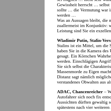
Gewissheit herrscht … selbst
sollte … die Vermutung war 
werden …
Was an Aussagen bleibt, die ni
zuallermeist im Konjunktiv: w
Leistung sind Sie ein exzellen
Wladimir Putin, Stalin-Vers
Stalins ist ein Mittel, um di
haben Sie in die Kamera des 
gesagt. Ein Körnchen Wahrhei
werden. Einschlägigen Angrif
Sie sich selbst die Charakteri
Massenmorde zu Eigen machten
Distanz sagt nämlich möglich
verstandenes Obwalten aus als 
ADAC, Chancenreicher
– We
Autofahrer sich noch fix entsc
Aussichten dürften gewaltig s
spätestens nach vier weitere