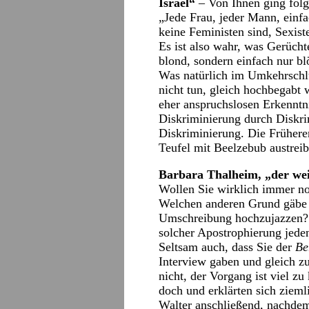
Israel“
– Von Ihnen ging folg
„Jede Frau, jeder Mann, einfac
keine Feministen sind, Sexist
Es ist also wahr, was Gerüch
blond, sondern einfach nur b
Was natürlich im Umkehrschlus
nicht tun, gleich hochbegabt
eher anspruchslosen Erkenntn
Diskriminierung durch Diskri
Diskriminierung. Die Früheren
Teufel mit Beelzebub austre
Barbara Thalheim, „der wei
Wollen Sie wirklich immer no
Welchen anderen Grund gäbe e
Umschreibung hochzujazzen? 
solcher Apostrophierung jeden
Seltsam auch, dass Sie der
Be
Interview gaben und gleich zu
nicht, der Vorgang ist viel zu
doch und erklärten sich zieml
Walter anschließend, nachdem 