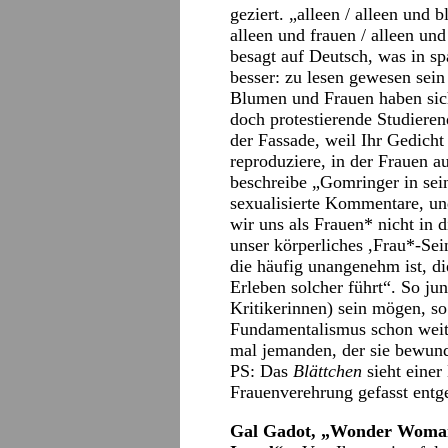
geziert. „alleen / alleen und 
alleen und frauen / alleen un
besagt auf Deutsch, was in spa
besser: zu lesen gewesen sei
Blumen und Frauen haben sic
doch protestierende Studieren
der Fassade, weil Ihr Gedicht 
reproduziere, in der Frauen a
beschreibe „Gomringer in sei
sexualisierte Kommentare, un
wir uns als Frauen* nicht in 
unser körperliches ,Frau*-Se
die häufig unangenehm ist, di
Erleben solcher führt“. So ju
Kritikerinnen) sein mögen, so
Fundamentalismus schon weit 
mal jemanden, der sie bewunde
PS: Das
Blättchen
sieht einer
Frauenverehrung gefasst entg
Gal Gadot, „Wonder Woman“