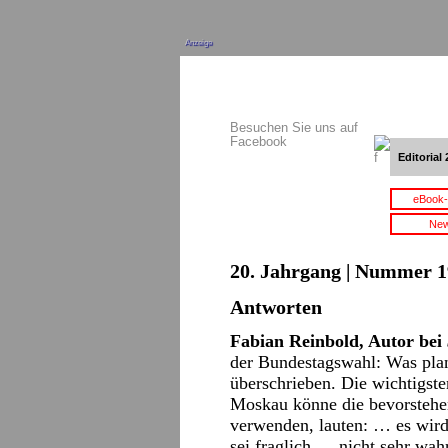
Anzeige
Besuchen Sie uns auf
Facebook
Editorial 
eBook-
New
20. Jahrgang | Nummer 19
Antworten
Fabian Reinbold, Autor bei
der Bundestagswahl: Was plan
überschrieben. Die wichtigst
Moskau könne die bevorstehen
verwenden, lauten: … es wird
sei fraglich … nicht sehr wa