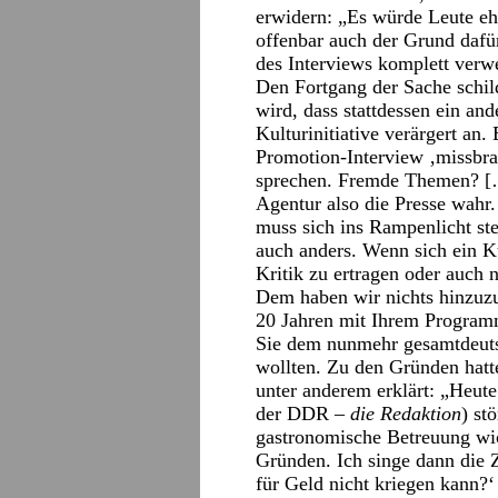
erwidern: „Es würde Leute e
offenbar auch der Grund dafür
des Interviews komplett verwe
Den Fortgang der Sache schild
wird, dass stattdessen ein and
Kulturinitiative verärgert an.
Promotion-Interview ‚missbr
sprechen. Fremde Themen? […
Agentur also die Presse wahr
muss sich ins Rampenlicht st
auch anders. Wenn sich ein Kün
Kritik zu ertragen oder auch 
Dem haben wir nichts hinzuzu
20 Jahren mit Ihrem Programm
Sie dem nunmehr gesamtdeuts
wollten. Zu den Gründen hatte
unter anderem erklärt: „Heute
der DDR –
die Redaktion
) st
gastronomische Betreuung wich
Gründen. Ich singe dann die 
für Geld nicht kriegen kann?‘