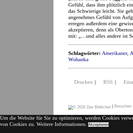
Gefühl, dass ihm plötzlich ei
das Schwierige leicht. Sie geb
angenehmes Gefühl von Aufge
erregen außerdem eine gewis
akzeptieren, denn als Oberto
mit: „…und alles andere ist 
Schlagwörter:
Amerikaner
,
A
Wohanka
Drucken
|
RSS
|
Ema
|
Besuchen 
Um die Website für Sie zu optimieren, werden Cookies verw
von Cookies zu.
Weitere Informationen.
Akzeptieren