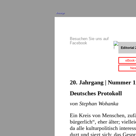
Anzeige
Besuchen Sie uns auf
Facebook
Editorial 
eBook-
New
20. Jahrgang | Nummer 11
Deutsches Protokoll
von Stephan Wohanka
Ein Kreis von Menschen, zuf
bürgerlich“, eher älter; viell
da alle kulturpolitisch intere
duzt und siezt sich; das Ges