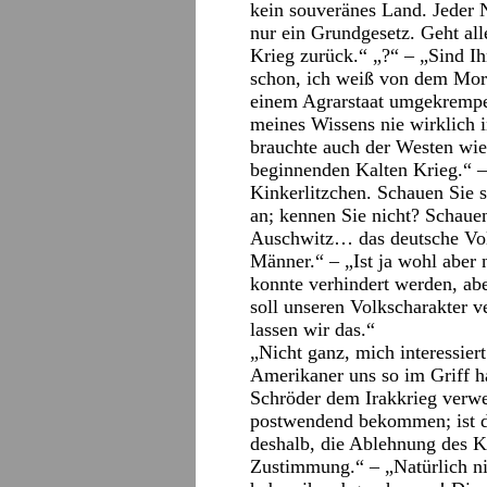
kein souveränes Land. Jeder N
nur ein Grundgesetz. Geht al
Krieg zurück.“ „?“ – „Sind I
schon, ich weiß von dem Mor
einem Agrarstaat umgekrempelt
meines Wissens nie wirklich
brauchte auch der Westen wie
beginnenden Kalten Krieg.“ 
Kinkerlitzchen. Schauen Sie
an; kennen Sie nicht? Schauen
Auschwitz… das deutsche Volk 
Männer.“ – „Ist ja wohl aber
konnte verhindert werden, ab
soll unseren Volkscharakter ve
lassen wir das.“
„Nicht ganz, mich interessie
Amerikaner uns so im Griff 
Schröder dem Irakkrieg verwe
postwendend bekommen; ist d
deshalb, die Ablehnung des Kri
Zustimmung.“ – „Natürlich nic