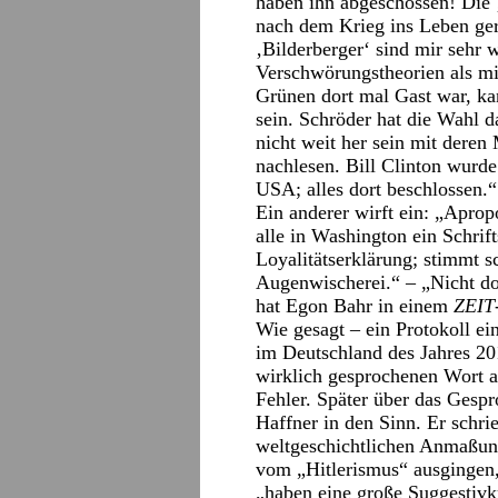
haben ihn abgeschossen! Die
nach dem Krieg ins Leben ge
‚Bilderberger‘ sind mir sehr 
Verschwörungstheorien als mit
Grünen dort mal Gast war, ka
sein. Schröder hat die Wahl d
nicht weit her sein mit deren
nachlesen. Bill Clinton wurde 
USA; alles dort beschlossen.“
Ein anderer wirft ein: „Apr
alle in Washington ein Schrif
Loyalitätserklärung; stimmt sc
Augenwischerei.“ – „Nicht d
hat Egon Bahr in einem
ZEIT
Wie gesagt – ein Protokoll e
im Deutschland des Jahres 201
wirklich gesprochenen Wort ab
Fehler. Später über das Gesp
Haffner in den Sinn. Er schri
weltgeschichtlichen Anmaßun
vom „Hitlerismus“ ausgingen, 
„haben eine große Suggestivkr