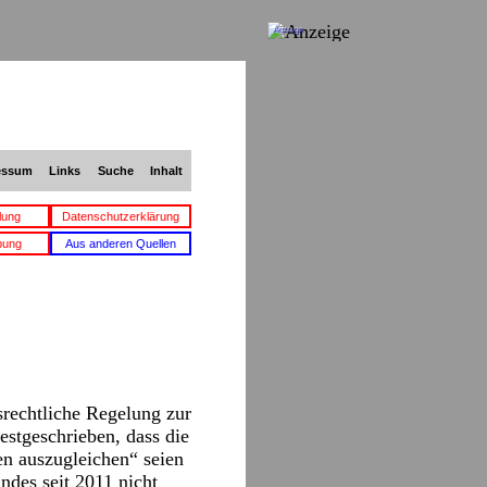
Anzeige
essum
Links
Suche
Inhalt
lung
Datenschutzerklärung
bung
Aus anderen Quellen
rechtliche Regelung zur
stgeschrieben, dass die
n auszugleichen“ seien
ndes seit 2011 nicht