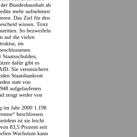
 der Bundeshaushalt ab
Kredite mehr aufnehmen
eren. Das Ziel für den
escheid wissen. Trotz
stritten. So bezweifeln
n auf die vielen
truktur, im
beschlossenen
r Staatsschulden,
tzer dafür gibt es
 AfD. Sie verunsichern
nden Staatsbankrott
eden statt von
1948 aufgelaufenen
und zeugt weder von
g im Jahr 2000 1.198
remse“ beschlossen
eitdem ist sie leicht
von 83,5 Prozent seit
tiellen Wachstum kann