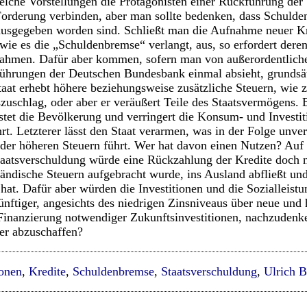
 welche Vorstellungen die Protagonisten einer Rückführung der
Forderung verbinden, aber man sollte bedenken, dass Schuld
s ausgegeben worden sind. Schließt man die Aufnahme neuer 
 wie es die „Schuldenbremse“ verlangt, aus, so erfordert der
ahmen. Dafür aber kommen, sofern man von außerordentlic
ührungen der Deutschen Bundesbank einmal absieht, grundsä
taat erhebt höhere beziehungsweise zusätzliche Steuern, wie
szuschlag, oder aber er veräußert Teile des Staatsvermögens.
astet die Bevölkerung und verringert die Konsum- und Investi
t. Letzterer lässt den Staat verarmen, was in der Folge unver
der höheren Steuern führt. Wer hat davon einen Nutzen? Auf
taatsverschuldung würde eine Rückzahlung der Kredite doch 
ländische Steuern aufgebracht wurde, ins Ausland abfließt und
hat. Dafür aber würden die Investitionen und die Sozialleistu
ünftiger, angesichts des niedrigen Zinsniveaus über neue und 
inanzierung notwendiger Zukunftsinvestitionen, nachzudenk
er abzuschaffen?
ionen
,
Kredite
,
Schuldenbremse
,
Staatsverschuldung
,
Ulrich 