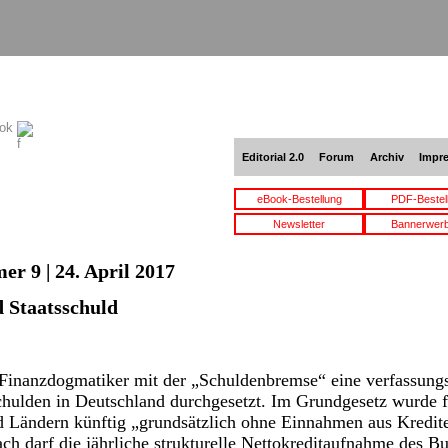
ook
Editorial 2.0
Forum
Archiv
Impr
eBook-Bestellung
PDF-Bestel
Newsletter
Bannerwer
r 9 | 24. April 2017
 Staatsschuld
 Finanzdogmatiker mit der „Schuldenbremse“ eine verfassungs
hulden in Deutschland durchgesetzt. Im Grundgesetz wurde fe
 Ländern künftig „grundsätzlich ohne Einnahmen aus Kredite
ch darf die jährliche strukturelle Nettokreditaufnahme des Bu