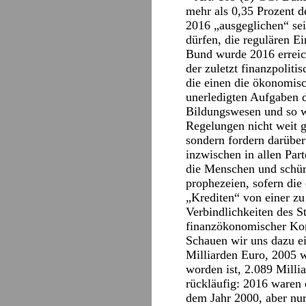
mehr als 0,35 Prozent 
2016 „ausgeglichen“ sei
dürfen, die regulären E
Bund wurde 2016 erreich
der zuletzt finanzpoliti
die einen die ökonomisc
unerledigten Aufgaben d
Bildungswesen und so w
Regelungen nicht weit g
sondern fordern darüber
inzwischen in allen Par
die Menschen und schür
prophezeien, sofern die 
„Krediten“ von einer zu
Verbindlichkeiten des S
finanzökonomischer Kom
Schauen wir uns dazu ei
Milliarden Euro, 2005 
worden ist, 2.089 Millia
rückläufig: 2016 waren 
dem Jahr 2000, aber nu