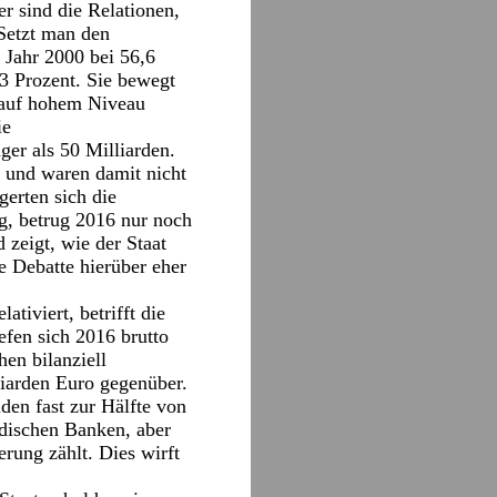
r sind die Relationen,
 Setzt man den
m Jahr 2000 bei 56,6
,3 Prozent. Sie bewegt
g auf hohem Niveau
ie
er als 50 Milliarden.
o und waren damit nicht
gerten sich die
g, betrug 2016 nur noch
 zeigt, wie der Staat
e Debatte hierüber eher
tiviert, betrifft die
efen sich 2016 brutto
en bilanziell
iarden Euro gegenüber.
lden fast zur Hälfte von
dischen Banken, aber
rung zählt. Dies wirft