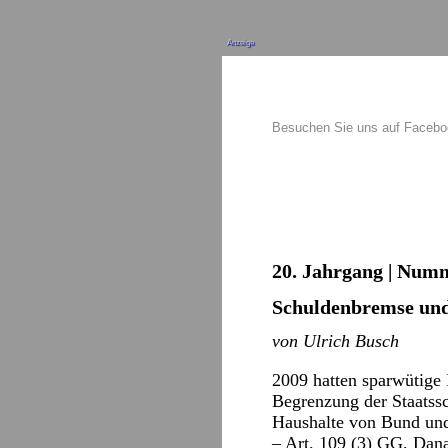
Anzeige
Besuchen Sie uns auf Faceb
20. Jahrgang | Numme
Schuldenbremse und
von Ulrich Busch
2009 hatten sparwütige
Begrenzung der Staatssc
Haushalte von Bund und
– Art. 109 (3) GG. Dana