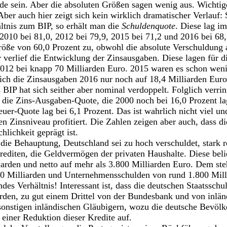
de sein. Aber die absoluten Größen sagen wenig aus. Wichtige
ber auch hier zeigt sich kein wirklich dramatischer Verlauf:
ltnis zum BIP, so erhält man die
Schuldenquote
. Diese lag i
 2010 bei 81,0, 2012 bei 79,9, 2015 bei 71,2 und 2016 bei 68
größe von 60,0 Prozent zu, obwohl die absolute Verschuldun
r verlief die Entwicklung der Zinsausgaben. Diese lagen für d
012 bei knapp 70 Milliarden Euro. 2015 waren es schon wenig
ich die Zinsausgaben 2016 nur noch auf 18,4 Milliarden Eur
 BIP hat sich seither aber nominal verdoppelt. Folglich verrin
 die Zins-Ausgaben-Quote, die 2000 noch bei 16,0 Prozent la
euer-Quote lag bei 6,1 Prozent. Das ist wahrlich nicht viel und
n Zinsniveau profitiert. Die Zahlen zeigen aber auch, dass di
hlichkeit geprägt ist.
die Behauptung, Deutschland sei zu hoch verschuldet, stark rela
editen, die Geldvermögen der privaten Haushalte. Diese beli
iarden und netto auf mehr als 3.800 Milliarden Euro. Dem steh
40 Milliarden und Unternehmensschulden von rund 1.800 Mill
ndes Verhältnis! Interessant ist, dass die deutschen Staatsschu
rden, zu gut einem Drittel von der Bundesbank und von inlän
sonstigen inländischen Gläubigern, wozu die deutsche Bevölke
einer Reduktion dieser Kredite auf.