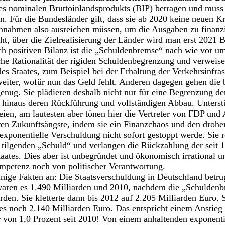
des nominalen Bruttoinlandsprodukts (BIP) betragen und muss
n. Für die Bundesländer gilt, dass sie ab 2020 keine neuen 
innahmen also ausreichen müssen, um die Ausgaben zu finanzi
t, über die Zielrealisierung der Länder wird man erst 2021 B
sch positiven Bilanz ist die „Schuldenbremse“ nach wie vor um
he Rationalität der rigiden Schuldenbegrenzung und verweise
es Staates, zum Beispiel bei der Erhaltung der Verkehrsinfras
eiter, wofür nun das Geld fehlt. Anderen dagegen gehen die 
enug. Sie plädieren deshalb nicht nur für eine Begrenzung de
 hinaus deren Rückführung und vollständigen Abbau. Unterstü
teien, am lautesten aber tönen hier die Vertreter von FDP und
en Zukunftsängste, indem sie ein Finanzchaos und den drohe
exponentielle Verschuldung nicht sofort gestoppt werde. Sie r
 tilgenden „Schuld“ und verlangen die Rückzahlung der seit 
taates. Dies aber ist unbegründet und ökonomisch irrational 
petenz noch von politischer Verantwortung.
nige Fakten an: Die Staatsverschuldung in Deutschland betru
waren es 1.490 Milliarden und 2010, nachdem die „Schuldenb
rden. Sie kletterte dann bis 2012 auf 2.205 Milliarden Euro. S
es noch 2.140 Milliarden Euro. Das entspricht einem Anstieg 
r von 1,0 Prozent seit 2010! Von einem anhaltenden exponen