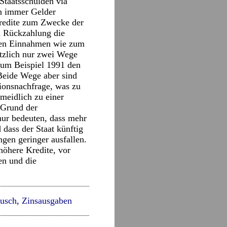
 Staatsschulden via
en immer Gelder
Kredite zum Zwecke der
en Rückzahlung die
hen Einnahmen wie zum
tzlich nur zwei Wege
 zum Beispiel 1991 den
 Beide Wege aber sind
tionsnachfrage, was zu
meidlich zu einer
 Grund der
nur bedeuten, dass mehr
 dass der Staat künftig
ngen geringer ausfallen.
höhere Kredite, vor
en und die
Busch
,
Zinsausgaben