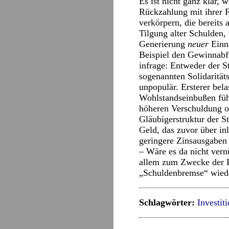
Es ist nicht ganz klar,
Rückzahlung mit ihrer 
verkörpern, die bereit
Tilgung alter Schulden,
Generierung
neuer
Einn
Beispiel den Gewinnabf
infrage: Entweder der S
sogenannten Solidarität
unpopulär. Ersterer bel
Wohlstandseinbußen führ
höheren Verschuldung o
Gläubigerstruktur der S
Geld, das zuvor über in
geringere Zinsausgaben 
– Wäre es da nicht vern
allem zum Zwecke der F
„Schuldenbremse“ wied
Schlagwörter:
Investit