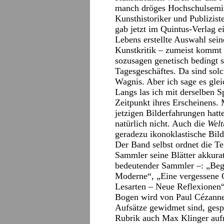
manch dröges Hochschulsemin
Kunsthistoriker und Publizis
gab jetzt im Quintus-Verlag 
Lebens erstellte Auswahl sei
Kunstkritik – zumeist kommt s
sozusagen genetisch bedingt s
Tagesgeschäftes. Da sind so
Wagnis. Aber ich sage es gle
Langs las ich mit derselben
Zeitpunkt ihres Erscheinens.
jetzigen Bilderfahrungen hatt
natürlich nicht. Auch die
Wel
geradezu ikonoklastische Bild
Der Band selbst ordnet die Te
Sammler seine Blätter akkurat
bedeutender Sammler –: „Beg
Moderne“, „Eine vergessene 
Lesarten – Neue Reflexionen“.
Bogen wird von Paul Cézann
Aufsätze gewidmet sind, gespa
Rubrik auch Max Klinger aufn