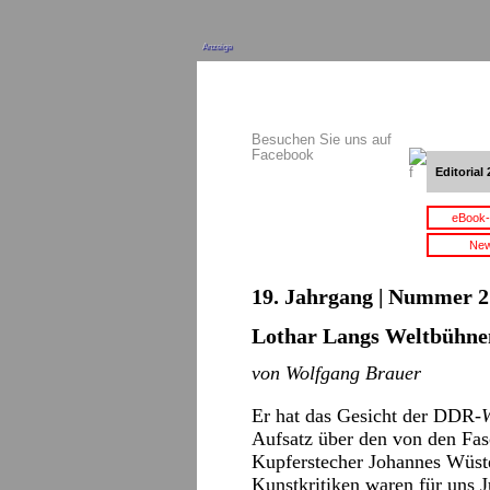
Anzeige
Besuchen Sie uns auf
Facebook
Editorial 
eBook-
New
19. Jahrgang | Nummer 21
Lothar Langs Weltbühne
von Wolfgang Brauer
Er hat das Gesicht der DDR-
Aufsatz über den von den Fa
Kupferstecher Johannes Wüste
Kunstkritiken waren für uns 