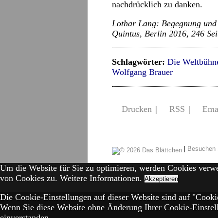
nachdrücklich zu danken.
Lothar Lang: Begegnung und R
Quintus, Berlin 2016, 246 Sei
Schlagwörter:
Die Weltbühn
Wolfgang Brauer
Drucken
|
RSS
|
Ema
|
Besuchen 
Um die Website für Sie zu optimieren, werden Cookies verw
von Cookies zu.
Weitere Informationen.
Akzeptieren
Die Cookie-Einstellungen auf dieser Website sind auf "Cookie
Wenn Sie diese Website ohne Änderung Ihrer Cookie-Einstell
einverstanden.