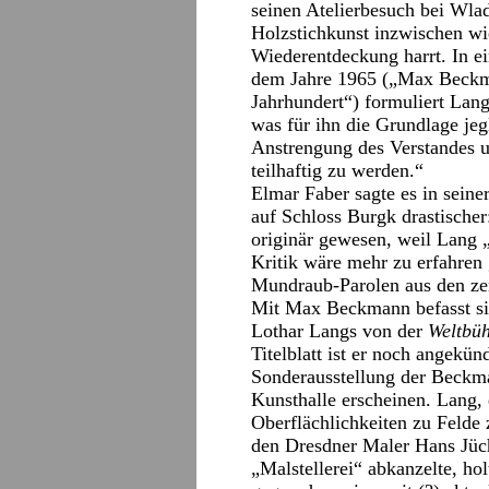
seinen Atelierbesuch bei Wla
Holzstichkunst inzwischen w
Wiederentdeckung harrt. In 
dem Jahre 1965 („Max Beckma
Jahrhundert“) formuliert Lang
was für ihn die Grundlage jegl
Anstrengung des Verstandes u
teilhaftig zu werden.“
Elmar Faber sagte es in seine
auf Schloss Burgk drastische
originär gewesen, weil Lang 
Kritik wäre mehr zu erfahren 
Mundraub-Parolen aus den zen
Mit Max Beckmann befasst sic
Lothar Langs von der
Weltbü
Titelblatt ist er noch angekün
Sonderausstellung der Beckma
Kunsthalle erscheinen. Lang,
Oberflächlichkeiten zu Felde 
den Dresdner Maler Hans Jüch
„Malstellerei“ abkanzelte, h