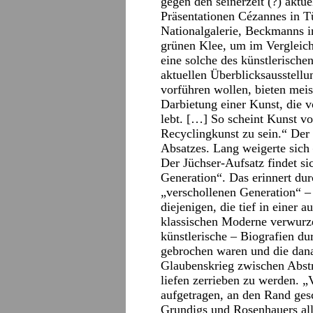
gegen den seinerzeit (?) aktue
Präsentationen Cézannes in Tü
Nationalgalerie, Beckmanns 
grünen Klee, um im Vergleich 
eine solche des künstlerisch
aktuellen Überblicksausstellu
vorführen wollen, bieten meist
Darbietung einer Kunst, die 
lebt. […] So scheint Kunst v
Recyclingkunst zu sein.“ Der 
Absatzes. Lang weigerte sich 
Der Jüchser-Aufsatz findet si
Generation“. Das erinnert du
„verschollenen Generation“ – 
diejenigen, die tief in einer a
klassischen Moderne verwurze
künstlerische – Biografien d
gebrochen waren und die dan
Glaubenskrieg zwischen Abst
liefen zerrieben zu werden. „V
aufgetragen, an den Rand ges
Grundigs und Rosenhauers all