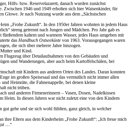
ger, Hilfs- bzw. Reservelazarett, danach wurden zunächst
e. Zwischen 1946 und 1949 erholten sich hier Waisenkinder, für
fen Glowe. Je nach Nutzung wurde aus dem „Sächsischen
 Heim „Frohe Zukunft“. In den 1950er Jahren wohnten in jedem Haus
rlich“ streng getrennt nach Jungen und Mädchen. Pro Jahr gab es
mit fließendem kaltem und warmem Wasser, jedes Haus umgeben mit
uterte das
Handbuch Ostseeküste
von 1963. Vorausgegangen waren
gen, die sich über mehrere Jahre hinzogen.
 Mutter und Kind.
 dem Flugzeug über Detailaufnahmen von den Gebäuden und
flügen und Wanderungen, aber auch beim Kartoffelschälen, bei
meinschaft mit Kindern aus anderen Orten des Landes. Daran konnten
 Enge im großen Speisesaal und das vermutlich nicht immer allen
 und Heimräte, die Fahnenappelle, bei denen kleine
lt nicht trüben.
esbach und anderen Firmenerinnern – Vasen, Dosen, Nadelkissen
m Heim. In diesen Jahren war nicht zuletzt eine von den Kindern
n gut gehe und sie sich wohl fühlten, ganz gleich, in welcher
 an ihre Eltern aus dem Kinderheim „Frohe Zukunft“: „Ich freue mich
 gut …“