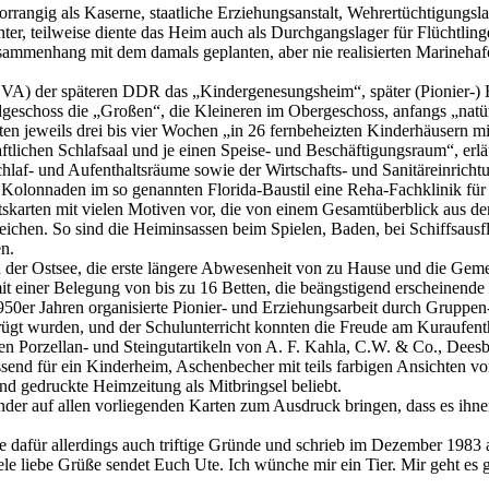
rangig als Kaserne, staatliche Erziehungsanstalt, Wehrertüchtigungsla
r, teilweise diente das Heim auch als Durchgangslager für Flüchtling
ammenhang mit dem damals geplanten, aber nie realisierten Marineha
(SVA) der späteren DDR das „Kindergenesungsheim“, später (Pionier-)
dgeschoss die „Großen“, die Kleineren im Obergeschoss, anfangs „natü
n jeweils drei bis vier Wochen „in 26 fernbeheizten Kinderhäusern 
tlichen Schlafsaal und je einen Speise- und Beschäftigungsraum“, erlä
- und Aufenthaltsräume sowie der Wirtschafts- und Sanitäreinrichtun
olonnaden im so genannten Florida-Baustil eine Reha-Fachklinik für
htskarten mit vielen Motiven vor, die von einem Gesamtüberblick aus
eichen. So sind die Heiminsassen beim Spielen, Baden, bei Schiffsaus
n.
an der Ostsee, die erste längere Abwesenheit von zu Hause und die Ge
it einer Belegung von bis zu 16 Betten, die beängstigend erscheinende
0er Jahren organisierte Pionier- und Erziehungsarbeit durch Gruppen-
ügt wurden, und der Schulunterricht konnten die Freude am Kuraufentha
enen Porzellan- und Steingutartikeln von A. F. Kahla, C.W. & Co., De
send für ein Kinderheim, Aschenbecher mit teils farbigen Ansichten vo
nd gedruckte Heimzeitung als Mitbringsel beliebt.
sender auf allen vorliegenden Karten zum Ausdruck bringen, dass es ihne
tte dafür allerdings auch triftige Gründe und schrieb im Dezember 1983
e liebe Grüße sendet Euch Ute. Ich wünche mir ein Tier. Mir geht es