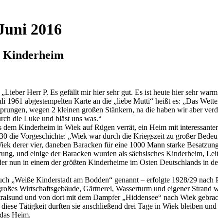
Juni 2016
m Kinderheim
„Lieber Herr P. Es gefällt mir hier sehr gut. Es ist heute hier sehr wa
li 1961 abgestempelten Karte an die „liebe Mutti“ heißt es: „Das Wett
sprungen, wegen 2 kleinen großen Stänkern, na die haben wir aber verd
urch die Luke und bläst uns was.“
aus dem Kinderheim in Wiek auf Rügen verrät, ein Heim mit interessanter
1930 die Vorgeschichte: „Wiek war durch die Kriegszeit zu großer Bed
k derer vier, daneben Baracken für eine 1000 Mann starke Besatzung.
ung, und einige der Baracken wurden als sächsisches Kinderheim, Leit
r nun in einem der größten Kinderheime im Osten Deutschlands in der 
uch „Weiße Kinderstadt am Bodden“ genannt – erfolgte 1928/29 nach 
oßes Wirtschaftsgebäude, Gärtnerei, Wasserturm und eigener Strand wa
Stralsund und von dort mit dem Dampfer „Hiddensee“ nach Wiek gebrach
diese Tätigkeit durften sie anschließend drei Tage in Wiek bleiben un
 das Heim.