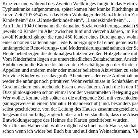
Kurz vor und während des Zweiten Weltkrieges fungierte das Heim vor
Typhuskranke aufgenommen, später kamen hier kranke Flüchtlinge unte
kurze Zeit (1953/54) war das Heim Wohnlager der Bau-Union im Zus
Kinderheim“ das „Umsiedlerkinderheim“, „Landeskinderheim“ …
Am 1. Juli 1949 übernahm die damalige Sozialversicherungsanstalt 
jeweils 40 Kinder im Alter zwischen fünf und vierzehn Jahren, im Er
zwölf Kurdurchgänge; die rund 450 Kinder eines Durchganges wohnte
einer schönen Gartenanlage. Jede Kindergruppe hat einen gemeinschaf
umfangreiche Renovierungs- und Modernisierungsmaßnahmen der Schlaf
Heute beherbergen die denkmalgeschützten weißen Holzgebäude mit K
Vom Kinderheim liegen aus unterschiedlichen Zeitabschnitten Ansic
Einblicken in die Räume bis hin zu den Beschäftigungen der Kinder r
Appellen und anderen mehr oder minder beliebten Aktivitäten zu sehe
Für viele Kinder war es das große Abenteuer – der erste Aufenthalt 
weder die anfangs noch primitiven Wohnverhältnisse in Schlafsälen m
Geschmäckern entsprechende Essen etwas ändern. Auch die in den 195
Disziplinlosigkeiten schon einmal vor der versammelten Belegung ger
Wer wollte, konnte sich später an die aufregende Zeit mit verschied
(sinnigerweise in einem Miniatur-Holländerschuh) und, besonders pas
selbst geschriebene, von der Leitung des Hauses zusammengestellte u
Insgesamt ist auffällig, zugleich aber auch verständlich, dass die Ab
Entwicklungsetappe des Heimes die Karten geschrieben wurden.
Nur Ute aus Halberstadt wollte möglichst schnell nach Hause, sie ha
schon wenn ich wider bei Euch bin und auf denn Weinachtsmann. Viel