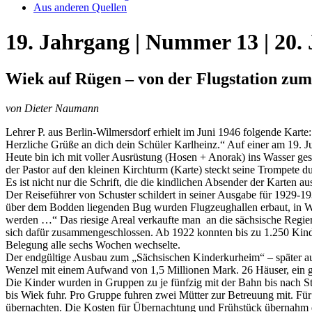
Aus anderen Quellen
19. Jahrgang | Nummer 13 | 20. 
Wiek auf Rügen – von der Flugstation zu
von Dieter Naumann
Lehrer P. aus Berlin-Wilmersdorf erhielt im Juni 1946 folgende Karte: 
Herzliche Grüße an dich dein Schüler Karlheinz.“ Auf einer am 19. Ju
Heute bin ich mit voller Ausrüstung (Hosen + Anorak) ins Wasser ge
der Pastor auf den kleinen Kirchturm (Karte) steckt seine Trompete d
Es ist nicht nur die Schrift, die die kindlichen Absender der Karten 
Der Reiseführer von Schuster schildert in seiner Ausgabe für 1929-
über dem Bodden liegenden Bug wurden Flugzeughallen erbaut, in Wie
werden …“ Das riesige Areal verkaufte man an die sächsische Regier
sich dafür zusammengeschlossen. Ab 1922 konnten bis zu 1.250 Kinde
Belegung alle sechs Wochen wechselte.
Der endgültige Ausbau zum „Sächsischen Kinderkurheim“ – später a
Wenzel mit einem Aufwand von 1,5 Millionen Mark. 26 Häuser, ein gr
Die Kinder wurden in Gruppen zu je fünfzig mit der Bahn bis nach 
bis Wiek fuhr. Pro Gruppe fuhren zwei Mütter zur Betreuung mit. Für 
übernachten. Die Kosten für Übernachtung und Frühstück übernahm