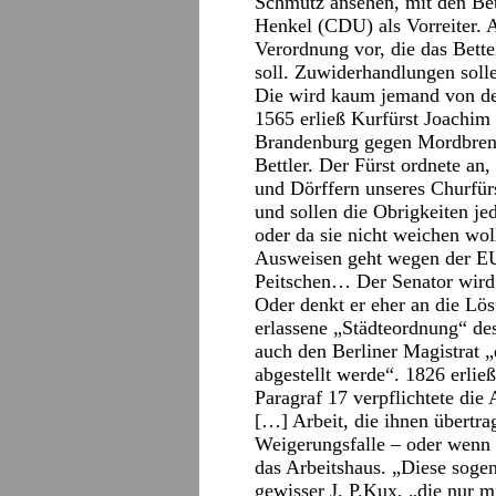
Schmutz ansehen, mit den Bett
Henkel (CDU) als Vorreiter. 
Verordnung vor, die das Bette
soll. Zuwiderhandlungen solle
Die wird kaum jemand von de
1565 erließ Kurfürst Joachim 
Brandenburg gegen Mordbrenn
Bettler. Der Fürst ordnete an,
und Dörffern unseres Churfürs
und sollen die Obrigkeiten je
oder da sie nicht weichen woll
Ausweisen geht wegen der EU 
Peitschen… Der Senator wird
Oder denkt er eher an die Lö
erlassene „Städteordnung“ de
auch den Berliner Magistrat „
abgestellt werde“. 1826 erli
Paragraf 17 verpflichtete die
[…] Arbeit, die ihnen übertr
Weigerungsfalle – oder wenn 
das Arbeitshaus. „Diese sogen
gewisser J. P.Kux, „die nur m