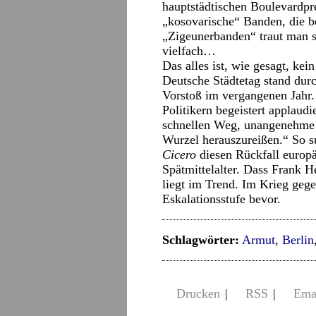
hauptstädtischen Boulevardpr
„kosovarische“ Banden, die be
„Zigeunerbanden“ traut man si
vielfach…
Das alles ist, wie gesagt, kei
Deutsche Städtetag stand du
Vorstoß im vergangenen Jahr
Politikern begeistert applaudi
schnellen Weg, unangenehme
Wurzel herauszureißen.“ So 
Cicero
diesen Rückfall europä
Spätmittelalter. Dass Frank H
liegt im Trend. Im Krieg gege
Eskalationsstufe bevor.
Schlagwörter:
Armut
,
Berlin
Drucken
|
RSS
|
Ema