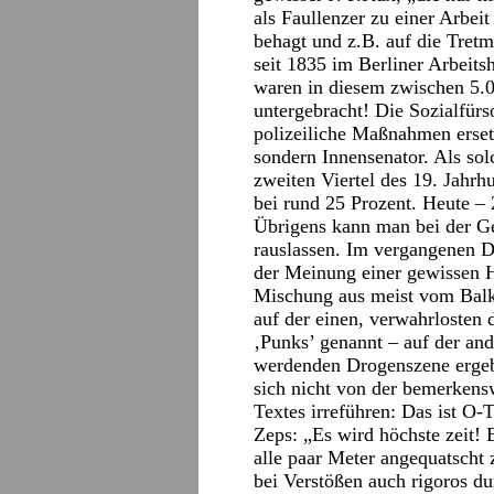
als Faullenzer zu einer Arbei
behagt und z.B. auf die Tret
seit 1835 im Berliner Arbeit
waren in diesem zwischen 5.0
untergebracht! Die Sozialfür
polizeiliche Maßnahmen ersetz
sondern Innensenator. Als solc
zweiten Viertel des 19. Jahrh
bei rund 25 Prozent. Heute – 
Übrigens kann man bei der Gel
rauslassen. Im vergangenen 
der Meinung einer gewissen H
Mischung aus meist vom Balk
auf der einen, verwahrlosten
‚Punks’ genannt – auf der and
werdenden Drogenszene ergeb
sich nicht von der bemerkens
Textes irreführen: Das ist O
Zeps: „Es wird höchste zeit! E
alle paar Meter angequatscht
bei Verstößen auch rigoros d