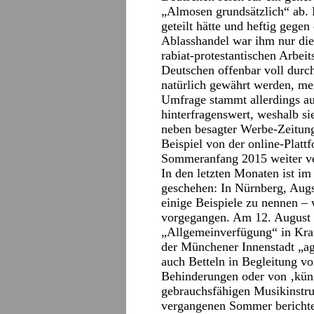
„Almosen grundsätzlich“ ab. M
geteilt hätte und heftig gegen
Ablasshandel war ihm nur die 
rabiat-protestantischen Arbei
Deutschen offenbar voll durch
natürlich gewährt werden, mei
Umfrage stammt allerdings au
hinterfragenswert, weshalb si
neben besagter Werbe-Zeitung
Beispiel von der online-Platt
Sommeranfang 2015 weiter ve
In den letzten Monaten ist i
geschehen: In Nürnberg, Aug
einige Beispiele zu nennen – 
vorgegangen. Am 12. August 
„Allgemeinverfügung“ in Kraf
der Münchener Innenstadt „a
auch Betteln in Begleitung vo
Behinderungen oder von ‚küns
gebrauchsfähigen Musikinstru
vergangenen Sommer berichtete