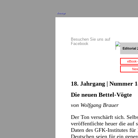
Anzeige
Besuchen Sie uns auf
Facebook
Editorial 
eBook-
New
18. Jahrgang | Nummer 14 
Die neuen Bettel-Vögte
von Wolfgang Brauer
Der Ton verschärft sich. Selb
veröffentlichte heuer die auf
Daten des GFK-Institutes für 
Deutschen seien für ein gener