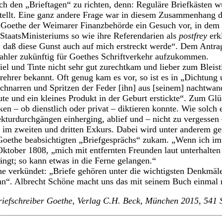
h den „Brieftagen“ zu richten, denn: Reguläre Briefkästen w
tellt. Eine ganz andere Frage war in diesem Zusammenhang d
 Goethe der Weimarer Finanzbehörde ein Gesuch vor, in dem e
 StaatsMinisteriums so wie ihre Referendarien als
postfrey
erk
, daß diese Gunst auch auf mich erstreckt werde“. Dem Antra
zahler zukünftig für Goethes Schriftverkehr aufzukommen.
l und Tinte nicht sehr gut zurechtkam und lieber zum Bleistif
rehrer bekannt. Oft genug kam es vor, so ist es in „Dichtung
chnarren und Spritzen der Feder [ihn] aus [seinem] nachtwan
ute und ein kleines Produkt in der Geburt erstickte“. Zum Glü
n – ob dienstlich oder privat – diktieren konnte. Wie solch 
kturdurchgängen einherging, ablief und – nicht zu vergesse
e im zweiten und dritten Exkurs. Dabei wird unter anderem g
n Goethe beabsichtigten „Briefgesprächs“ zukam. „Wenn ich i
Oktober 1808, „mich mit entfernten Freunden laut unterhalten
ngt; so kann etwas in die Ferne gelangen.“
e verkündet: „Briefe gehören unter die wichtigsten Denkmäler
nn“. Albrecht Schöne macht uns das mit seinem Buch einmal
riefschreiber Goethe, Verlag C.H. Beck, München 2015, 541 S