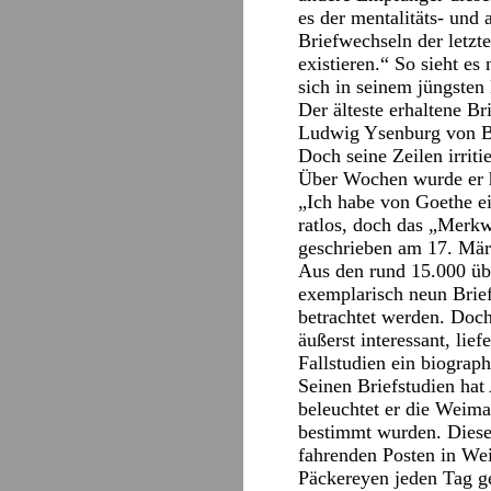
es der mentalitäts- und
Briefwechseln der letzte
existieren.“ So sieht e
sich in seinem jüngsten
Der älteste erhaltene B
Ludwig Ysenburg von Bur
Doch seine Zeilen irrit
Über Wochen wurde er hi
„Ich habe von Goethe 
ratlos, doch das „Merkwü
geschrieben am 17. Mär
Aus den rund 15.000 übe
exemplarisch neun Brie
betrachtet werden. Doch
äußerst interessant, li
Fallstudien ein biograp
Seinen Briefstudien hat
beleuchtet er die Weima
bestimmt wurden. Diese
fahrenden Posten in We
Päckereyen jeden Tag ge