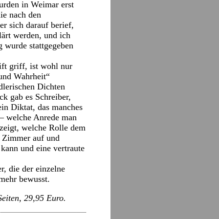
urden in Weimar erst
ie nach den
r sich darauf berief,
lärt werden, und ich
g wurde stattgegeben
t griff, ist wohl nur
 und Wahrheit“
dlerischen Dichten
ck gab es Schreiber,
ein Diktat, das manches
n – welche Anrede man
ezeigt, welche Rolle dem
m Zimmer auf und
 kann und eine vertraute
, die der einzelne
 mehr bewusst.
eiten, 29,95 Euro.