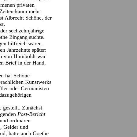
mmenen privaten
e Zeiten kaum mehr
ist Albrecht Schöne, der
st.
 der sechzehnjährige
ethe Eingang suchte.
gen hilfreich waren.
n Jahrzehnte später:
lm von Humboldt war
en Brief in der Hand,
en hat Schöne
prachlichen Kunstwerks
ftler oder Germanisten
 dazugehörigen
 gestellt. Zunächst
iegenden
Post-Bericht
und ordinären
, Gelder und
nd, hatte auch Goethe