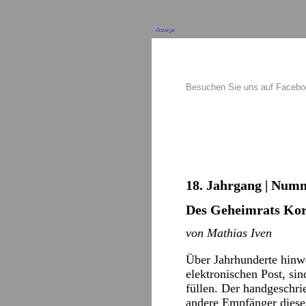
Anzeige
Besuchen Sie uns auf Faceb
18. Jahrgang | Numme
Des Geheimrats Ko
von Mathias Iven
Über Jahrhunderte hinwe
elektronischen Post, si
füllen. Der handgeschrie
andere Empfänger dieses