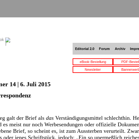
ook
Editorial 2.0
Forum
Archiv
Impr
eBook-Bestellung
PDF-Bestel
Newsletter
Bannerwer
r 14 | 6. Juli 2015
rrespondenz
g galt der Brief als
das
Verständigungsmittel schlechthin. He
nd es meist nur noch Werbesendungen oder offizielle Dokumen
bene Brief, so scheint es, ist zum Aussterben verurteilt. Zwar
 oder jenes Schriftstück, jedoch: „Ein so unermeßlich reiches