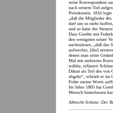
seine Korrespondenz nac
nach seinem Tod aufges
Portokosten. 1816 legte
„daß die Mitglieder des
darf um so mehr hoffen
und so hatte der Steuer
Dass Goethe mit Federkie
den wenigsten seiner Ve
nachzulesen, „daß das S
aufweckte, [ihn] zerstre
denen man seine Gedanke
Mal mit mehreren Korre
wählte, erläutert Schön
Diktat als Teil des vo
abgehe“, schrieb er im 
Feder meine Worte auffä
Im Jahre 1805 hat Goeth
Mensch hinterlassen ka
Albrecht Schöne: Der B