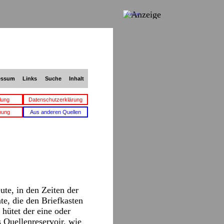
Anzeige
essum
Links
Suche
Inhalt
lung
Datenschutzerklärung
bung
Aus anderen Quellen
ute, in den Zeiten der
te, die den Briefkasten
 hütet der eine oder
 Quellenreservoir, wie