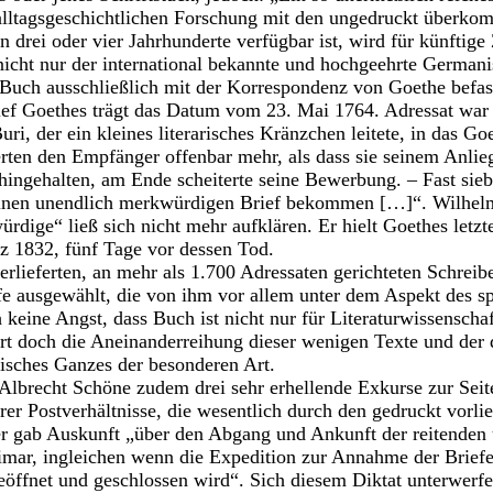
 alltagsgeschichtlichen Forschung mit den ungedruckt überko
n drei oder vier Jahrhunderte verfügbar ist, wird für künftig
s nicht nur der international bekannte und hochgeehrte German
 Buch ausschließlich mit der Korrespondenz von Goethe befas
rief Goethes trägt das Datum vom 23. Mai 1764. Adressat war
i, der ein kleines literarisches Kränzchen leitete, in das Go
ierten den Empfänger offenbar mehr, als dass sie seinem Anlie
ngehalten, am Ende scheiterte seine Bewerbung. – Fast siebe
einen unendlich merkwürdigen Brief bekommen […]“. Wilhe
rdige“ ließ sich nicht mehr aufklären. Er hielt Goethes letzt
z 1832, fünf Tage vor dessen Tod.
rlieferten, an mehr als 1.700 Adressaten gerichteten Schreib
fe ausgewählt, die von ihm vor allem unter dem Aspekt des s
 keine Angst, dass Buch ist nicht nur für Literaturwissenscha
efert doch die Aneinanderreihung dieser wenigen Texte und der
hisches Ganzes der besonderen Art.
 Albrecht Schöne zudem drei sehr erhellende Exkurse zur Seite
rer Postverhältnisse, die wesentlich durch den gedruckt vorl
r gab Auskunft „über den Abgang und Ankunft der reitenden 
imar, ingleichen wenn die Expedition zur Annahme der Briefe
öffnet und geschlossen wird“. Sich diesem Diktat unterwerfe