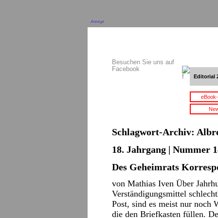
Anzeige
Besuchen Sie uns auf
Facebook
Editorial 
eBook-
New
Schlagwort-Archiv:
Albr
18. Jahrgang | Nummer 14 
Des Geheimrats Korresp
von Mathias Iven Über Jahrhun
Verständigungsmittel schlecht
Post, sind es meist nur noch
die den Briefkasten füllen. De