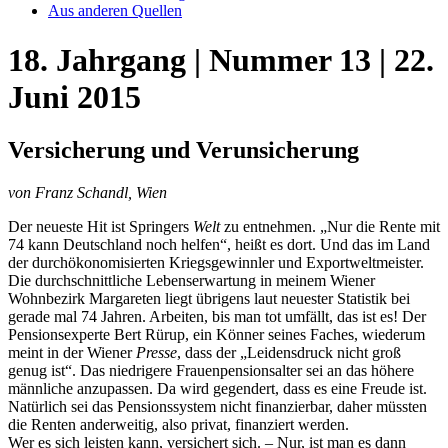
Aus anderen Quellen
18. Jahrgang | Nummer 13 | 22.
Juni 2015
Versicherung und Verunsicherung
von Franz Schandl, Wien
Der neueste Hit ist Springers
Welt
zu entnehmen. „Nur die Rente mit
74 kann Deutschland noch helfen“, heißt es dort. Und das im Land
der durchökonomisierten Kriegsgewinnler und Exportweltmeister.
Die durchschnittliche Lebenserwartung in meinem Wiener
Wohnbezirk Margareten liegt übrigens laut neuester Statistik bei
gerade mal 74 Jahren. Arbeiten, bis man tot umfällt, das ist es! Der
Pensionsexperte Bert Rürup, ein Könner seines Faches, wiederum
meint in der Wiener
Presse
, dass der „Leidensdruck nicht groß
genug ist“. Das niedrigere Frauenpensionsalter sei an das höhere
männliche anzupassen. Da wird gegendert, dass es eine Freude ist.
Natürlich sei das Pensionssystem nicht finanzierbar, daher müssten
die Renten anderweitig, also privat, finanziert werden.
Wer es sich leisten kann, versichert sich. – Nur, ist man es dann