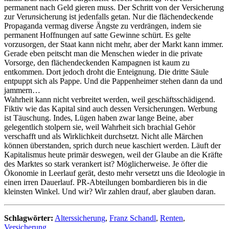
permanent nach Geld gieren muss. Der Schritt von der Versicherung
zur Ver
un
sicherung ist jedenfalls getan. Nur die flächendeckende
Propaganda vermag diverse Ängste zu verdrängen, indem sie
permanent Hoffnungen auf satte Gewinne schürt. Es gelte
vorzusorgen, der Staat kann nicht mehr, aber der Markt kann immer.
Gerade eben peitscht man die Menschen wieder in die private
Vorsorge, den flächendeckenden Kampagnen ist kaum zu
entkommen. Dort jedoch droht die Enteignung. Die dritte Säule
entpuppt sich als Pappe. Und die Pappenheimer stehen dann da und
jammern…
Wahrheit kann nicht verbreitet werden, weil geschäftsschädigend.
Fiktiv wie das Kapital sind auch dessen Versicherungen. Werbung
ist Täuschung. Indes, Lügen haben zwar lange Beine, aber
gelegentlich stolpern sie, weil Wahrheit sich brachial Gehör
verschafft und als Wirklichkeit durchsetzt. Nicht alle Märchen
können überstanden, sprich durch neue kaschiert werden. Läuft der
Kapitalismus heute primär deswegen, weil der Glaube an die Kräfte
des Marktes so stark verankert ist? Möglicherweise. Je öfter die
Ökonomie in Leerlauf gerät, desto mehr versetzt uns die Ideologie in
einen irren Dauerlauf. PR-Abteilungen bombardieren bis in die
kleinsten Winkel. Und wir? Wir zahlen drauf, aber glauben daran.
Schlagwörter:
Alterssicherung
,
Franz Schandl
,
Renten
,
Versicherung