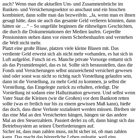
auch? Wenn man die aktuellen Um- und Zusammenbrüche im
Banken- und Versicherungssektor so anschaut und ein bisschen
kombiniert, dann sollte man das bezweifeln. „Ja, wenn man es ihnen
gesagt hätte, dass sie auch das gesamte Geld verlieren könnten, dann
hätten sie …“ – So ungefähr beginnen die rührseligen Geschichten,
die durch die Dokumentationen der Medien laufen. Geprellte
Pensionisten stehen dann vor einem Scherbenhaufen und verstehen
die Welt nicht mehr.
Platzt eine große Blase, platzen viele kleine Blasen mit. Das
verdiente Geld erweist sich als nicht mehr vorhanden, es hat sich in
Luft aufgelöst. Futsch ist es. Manche private Vorsorge enttarnt sich
als das Pyramidenspiel, das es ist. Sollte sich herausstellen, dass die
Fonds und Versicherungen selbst unzureichend versichert gewesen
sind oder sonst was nicht so richtig nach Vorstellung gelaufen sein,
dann ist die Vorstellung, zu mehr Geld zu kommen, ja selbst die
Vorstellung, das Eingelegte zurück zu erhalten, erledigt. Die
Vorstellung ist sodann eine Halluzination gewesen. Und selbst wenn
Vater Staat die Kleinen (wie die Großen) vor dem Bankrott retten
sollte (was er freilich nur bis zu einem gewissen Maß kann), hieße
das doch, dass diese Verluste sozialisiert werden müssen. Bleiben sie
das eine Mal an den Versicherten hängen, hängen sie das andere
Mal an den Steuerzahlern. Passiert derlei zu oft, dann hängt sich das
Betriebssystem an seinen Überforderungen auf.
Sicher ist, dass man zahlen muss, nicht sicher ist, ob man zahlen
kann. Das macht das bürgerliche Leben unlustig, weil eins