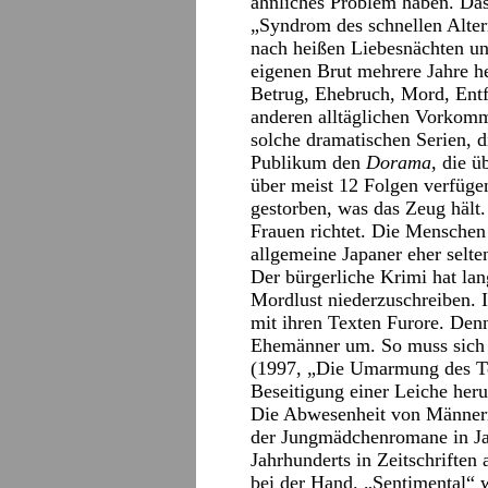
ähnliches Problem haben. Da
„Syndrom des schnellen Altern
nach heißen Liebesnächten un
eigenen Brut mehrere Jahre 
Betrug, Ehebruch, Mord, Ent
anderen alltäglichen Vorkomm
solche dramatischen Serien, d
Publikum den
Dorama
, die 
über meist 12 Folgen verfügen
gestorben, was das Zeug hält.
Frauen richtet. Die Menschen
allgemeine Japaner eher selt
Der bürgerliche Krimi hat lan
Mordlust niederzuschreiben. 
mit ihren Texten Furore. Denn
Ehemänner um. So muss sich 
(1997, „Die Umarmung des To
Beseitigung einer Leiche her
Die Abwesenheit von Männern i
der Jungmädchenromane in Jap
Jahrhunderts in Zeitschriften
bei der Hand. „Sentimental“ 