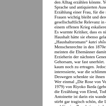
den Alltag erzählen könnte. Y
Sprache und antiquierten Ausd
Erzählung einer Frau, für die
Frauen wichtig bleibt und der
gesellschaftliche Relevanz in
einem offenen Krieg eskalieren
Es wurmte Kritiker, dass es 
Haushalt hätte sie ebenso ge
„Haushaltsromans“
katei shôs
Menschenrechte in den 1870e
meinten die Ehemänner damit si
Erzieherin der nächsten Gene
Gehorsam, war fast unerhört. 
kaum noch zu ertragen. Jedoch
interessierte, war die schlim
Deswegen schenkte sie ihnen
Wer einmal „Die Rose von Ve
1979) von Riyoko Ikeda (geb
die Erzählung von Elend, Tod
Antoinette ist darin ein wand
stirbt gar tragisch schön, die