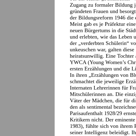
Zugang zu formaler Bildung je
gründeten Frauen und besorgte
der Bildungsreform 1946 die e
Meist gab es je Präfektur ei
neuen Bürgertums in die Städ
und erlebten, wie das Leben 
der „verderbten Schülerin“ vo
unkeuschen war, galten diese 
heiratsunwillig. Eine Tochte
YWCA (Young Women’s Christia
ersten Erzählungen und die L
In ihren „Erzählungen von 
schmachtet die jeweilige Erz
Internaten Lehrerinnen für Fr
Mitschülerinnen an. Die einzi
Väter der Mädchen, die für d
den als sentimental bezeich
Parisaufenthalt 1928/29 ernst
Kritikern nicht. Der eminente
1983), fühlte sich von ihrem
seiner Intelligenz beleidigt. 