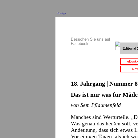
Anzeige
Besuchen Sie uns auf
Facebook
Editorial 
eBook-
New
18. Jahrgang | Nummer 8 
Das ist nur was für Mäd
von Sem Pflaumenfeld
Manches sind Werturteile. „Da
Was genau das heißen soll, v
Andeutung, dass sich etwas La
Vor einigen Tagen, als ich w