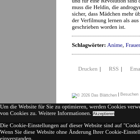
und für eine Revolution sind 
muss die Heldin, die androgy
sicher, dass Mädchen mehr ü
der Verfilmung lernen als aus
geschrieben worden ist.
Schlagwörter:
Anime
,
Fraue
Drucken
|
RSS
|
Ema
|
Besuchen 
Um die Website für Sie zu optimieren, werden Cookies verw
von Cookies zu.
Weitere Informationen.
Akzeptieren
Die Cookie-Einstellungen auf dieser Website sind auf "Cookie
Wenn Sie diese Website ohne Änderung Ihrer Cookie-Einstell
einverstanden.