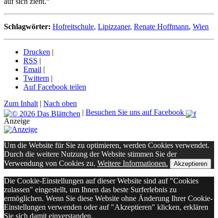
auf sich zieht.“
Schlagwörter:
Hofreitschule
,
Lipizzaner
,
Renate Hoffmann
,
Wien
Drucken
|
RSS
|
Email
|
Twittern
|
Auf Facebook teilen
Zum Inhalt
|
Nach oben
|
Besuchen Sie uns auf Facebook
Anzeige
Um die Website für Sie zu optimieren, werden Cookies verwendet.
Durch die weitere Nutzung der Website stimmen Sie der
Verwendung von Cookies zu.
Weitere Informationen.
Akzeptieren
Die Cookie-Einstellungen auf dieser Website sind auf "Cookies
zulassen" eingestellt, um Ihnen das beste Surferlebnis zu
ermöglichen. Wenn Sie diese Website ohne Änderung Ihrer Cookie-
Einstellungen verwenden oder auf "Akzeptieren" klicken, erklären
Sie sich damit einverstanden.