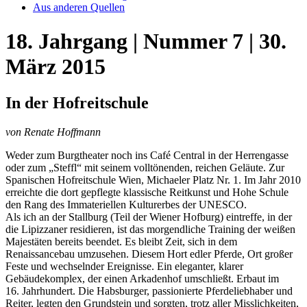
Aus anderen Quellen
18. Jahrgang | Nummer 7 | 30.
März 2015
In der Hofreitschule
von Renate Hoffmann
Weder zum Burgtheater noch ins Café Central in der Herrengasse
oder zum „Steffl“ mit seinem volltönenden, reichen Geläute. Zur
Spanischen Hofreitschule Wien, Michaeler Platz Nr. 1. Im Jahr 2010
erreichte die dort gepflegte klassische Reitkunst und Hohe Schule
den Rang des Immateriellen Kulturerbes der UNESCO.
Als ich an der Stallburg (Teil der Wiener Hofburg) eintreffe, in der
die Lipizzaner residieren, ist das morgendliche Training der weißen
Majestäten bereits beendet. Es bleibt Zeit, sich in dem
Renaissancebau umzusehen. Diesem Hort edler Pferde, Ort großer
Feste und wechselnder Ereignisse. Ein eleganter, klarer
Gebäudekomplex, der einen Arkadenhof umschließt. Erbaut im
16. Jahrhundert. Die Habsburger, passionierte Pferdeliebhaber und
Reiter, legten den Grundstein und sorgten, trotz aller Misslichkeiten,