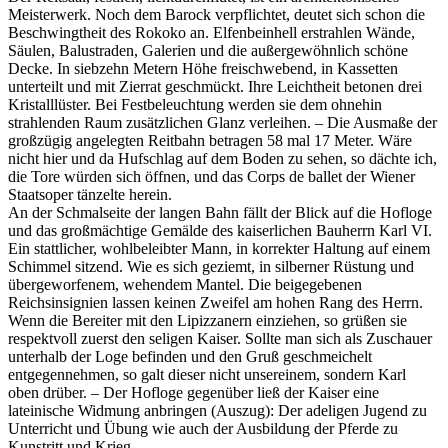
Meisterwerk. Noch dem Barock verpflichtet, deutet sich schon die
Beschwingtheit des Rokoko an. Elfenbeinhell erstrahlen Wände,
Säulen, Balustraden, Galerien und die außergewöhnlich schöne
Decke. In siebzehn Metern Höhe freischwebend, in Kassetten
unterteilt und mit Zierrat geschmückt. Ihre Leichtheit betonen drei
Kristalllüster. Bei Festbeleuchtung werden sie dem ohnehin
strahlenden Raum zusätzlichen Glanz verleihen. – Die Ausmaße der
großzügig angelegten Reitbahn betragen 58 mal 17 Meter. Wäre
nicht hier und da Hufschlag auf dem Boden zu sehen, so dächte ich,
die Tore würden sich öffnen, und das Corps de ballet der Wiener
Staatsoper tänzelte herein.
An der Schmalseite der langen Bahn fällt der Blick auf die Hofloge
und das großmächtige Gemälde des kaiserlichen Bauherrn Karl VI.
Ein stattlicher, wohlbeleibter Mann, in korrekter Haltung auf einem
Schimmel sitzend. Wie es sich geziemt, in silberner Rüstung und
übergeworfenem, wehendem Mantel. Die beigegebenen
Reichsinsignien lassen keinen Zweifel am hohen Rang des Herrn.
Wenn die Bereiter mit den Lipizzanern einziehen, so grüßen sie
respektvoll zuerst den seligen Kaiser. Sollte man sich als Zuschauer
unterhalb der Loge befinden und den Gruß geschmeichelt
entgegennehmen, so galt dieser nicht unsereinem, sondern Karl
oben drüber. – Der Hofloge gegenüber ließ der Kaiser eine
lateinische Widmung anbringen (Auszug): Der adeligen Jugend zu
Unterricht und Übung wie auch der Ausbildung der Pferde zu
Kunstritt und Krieg.