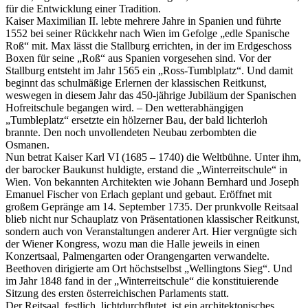
für die Entwicklung einer Tradition.
Kaiser Maximilian II. lebte mehrere Jahre in Spanien und führte
1552 bei seiner Rückkehr nach Wien im Gefolge „edle Spanische
Roß“ mit. Max lässt die Stallburg errichten, in der im Erdgeschoss
Boxen für seine „Roß“ aus Spanien vorgesehen sind. Vor der
Stallburg entsteht im Jahr 1565 ein „Ross-Tumblplatz“. Und damit
beginnt das schulmäßige Erlernen der klassischen Reitkunst,
weswegen in diesem Jahr das 450-jährige Jubiläum der Spanischen
Hofreitschule begangen wird. – Den wetterabhängigen
„Tumbleplatz“ ersetzte ein hölzerner Bau, der bald lichterloh
brannte. Den noch unvollendeten Neubau zerbombten die
Osmanen.
Nun betrat Kaiser Karl VI (1685 – 1740) die Weltbühne. Unter ihm,
der barocker Baukunst huldigte, erstand die „Winterreitschule“ in
Wien. Von bekannten Architekten wie Johann Bernhard und Joseph
Emanuel Fischer von Erlach geplant und gebaut. Eröffnet mit
großem Gepränge am 14. September 1735. Der prunkvolle Reitsaal
blieb nicht nur Schauplatz von Präsentationen klassischer Reitkunst,
sondern auch von Veranstaltungen anderer Art. Hier vergnügte sich
der Wiener Kongress, wozu man die Halle jeweils in einen
Konzertsaal, Palmengarten oder Orangengarten verwandelte.
Beethoven dirigierte am Ort höchstselbst „Wellingtons Sieg“. Und
im Jahr 1848 fand in der „Winterreitschule“ die konstituierende
Sitzung des ersten österreichischen Parlaments statt.
Der Reitsaal, festlich, lichtdurchflutet, ist ein architektonisches