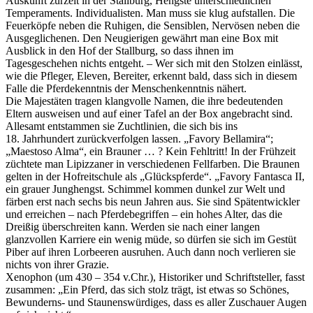
Auskunft zurzeit in der Stallburg, Hengste unterschiedlichen
Temperaments. Individualisten. Man muss sie klug aufstallen. Die
Feuerköpfe neben die Ruhigen, die Sensiblen, Nervösen neben die
Ausgeglichenen. Den Neugierigen gewährt man eine Box mit
Ausblick in den Hof der Stallburg, so dass ihnen im
Tagesgeschehen nichts entgeht. – Wer sich mit den Stolzen einlässt,
wie die Pfleger, Eleven, Bereiter, erkennt bald, dass sich in diesem
Falle die Pferdekenntnis der Menschenkenntnis nähert.
Die Majestäten tragen klangvolle Namen, die ihre bedeutenden
Eltern ausweisen und auf einer Tafel an der Box angebracht sind.
Allesamt entstammen sie Zuchtlinien, die sich bis ins
18. Jahrhundert zurückverfolgen lassen. „Favory Bellamira“;
„Maestoso Alma“, ein Brauner … ? Kein Fehltritt! In der Frühzeit
züchtete man Lipizzaner in verschiedenen Fellfarben. Die Braunen
gelten in der Hofreitschule als „Glückspferde“. „Favory Fantasca II,
ein grauer Junghengst. Schimmel kommen dunkel zur Welt und
färben erst nach sechs bis neun Jahren aus. Sie sind Spätentwickler
und erreichen – nach Pferdebegriffen – ein hohes Alter, das die
Dreißig überschreiten kann. Werden sie nach einer langen
glanzvollen Karriere ein wenig müde, so dürfen sie sich im Gestüt
Piber auf ihren Lorbeeren ausruhen. Auch dann noch verlieren sie
nichts von ihrer Grazie.
Xenophon (um 430 – 354 v.Chr.), Historiker und Schriftsteller, fasst
zusammen: „Ein Pferd, das sich stolz trägt, ist etwas so Schönes,
Bewunderns- und Staunenswürdiges, dass es aller Zuschauer Augen