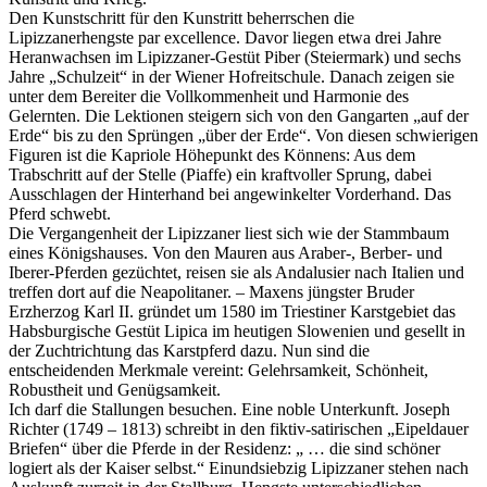
Den Kunstschritt für den Kunstritt beherrschen die
Lipizzanerhengste par excellence. Davor liegen etwa drei Jahre
Heranwachsen im Lipizzaner-Gestüt Piber (Steiermark) und sechs
Jahre „Schulzeit“ in der Wiener Hofreitschule. Danach zeigen sie
unter dem Bereiter die Vollkommenheit und Harmonie des
Gelernten. Die Lektionen steigern sich von den Gangarten „auf der
Erde“ bis zu den Sprüngen „über der Erde“. Von diesen schwierigen
Figuren ist die Kapriole Höhepunkt des Könnens: Aus dem
Trabschritt auf der Stelle (Piaffe) ein kraftvoller Sprung, dabei
Ausschlagen der Hinterhand bei angewinkelter Vorderhand. Das
Pferd schwebt.
Die Vergangenheit der Lipizzaner liest sich wie der Stammbaum
eines Königshauses. Von den Mauren aus Araber-, Berber- und
Iberer-Pferden gezüchtet, reisen sie als Andalusier nach Italien und
treffen dort auf die Neapolitaner. – Maxens jüngster Bruder
Erzherzog Karl II. gründet um 1580 im Triestiner Karstgebiet das
Habsburgische Gestüt Lipica im heutigen Slowenien und gesellt in
der Zuchtrichtung das Karstpferd dazu. Nun sind die
entscheidenden Merkmale vereint: Gelehrsamkeit, Schönheit,
Robustheit und Genügsamkeit.
Ich darf die Stallungen besuchen. Eine noble Unterkunft. Joseph
Richter (1749 – 1813) schreibt in den fiktiv-satirischen „Eipeldauer
Briefen“ über die Pferde in der Residenz: „ … die sind schöner
logiert als der Kaiser selbst.“ Einundsiebzig Lipizzaner stehen nach