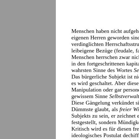
Menschen haben nicht aufgehö
eigenen Herren geworden sind.
verdinglichten Herrschaftsstr
leibeigene Bezüge (feudale, fa
Menschen herrschen zwar nicht
in den fortgeschrittenen kapi
wahrsten Sinne des Wortes
Se
Das bürgerliche Subjekt ist n
es wird geschaltet. Aber dies
Manipulation oder gar person
gewissem Sinne
Selbstverwal
Diese Gängelung verkündet si
Dümmste glaubt, als
freier Wi
Subjekts zu sein, er zeichnet 
festgestellt, sondern Mündigk
Kritisch wird es für diesen 
ideologisches Postulat dechiff