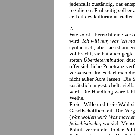
jedenfalls zuständig, das ent
regulieren. Frühzeitig soll e
er Teil des kulturindustriell
2.
Wie so oft, herrscht eine ver
wird:
Ich will nur, was ich m
synthetisch, aber sie ist ande
vollbracht, sie hat auch gegl
steten
Überdetermination
durc
offensichtliche Penetranz ver
verweisen. Indes darf man di
nicht außer Acht lassen. Die 
zusätzlich angestachelt, vielf
wird. Die Handlung wäre fahl, 
Weihe.
Freier Wille und freie Wahl s
Gesellschaftlichkeit. Die Verg
(
Was wollen wir? Was mache
fetischistische
, wo sich Mensc
Politik vermitteln. In der Poli