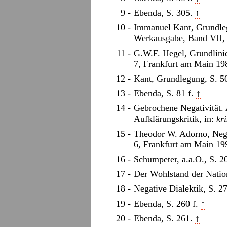
Ebenda, S. 305.
↑
Immanuel Kant, Grundleg
Werkausgabe, Band VII, 
G.W.F. Hegel, Grundlini
7, Frankfurt am Main 19
Kant, Grundlegung, S. 5
Ebenda, S. 81 f.
↑
Gebrochene Negativität
Aufklärungskritik, in:
kri
Theodor W. Adorno, Nega
6, Frankfurt am Main 19
Schumpeter, a.a.O., S. 2
Der Wohlstand der Natio
Negative Dialektik, S. 2
Ebenda, S. 260 f.
↑
Ebenda, S. 261.
↑