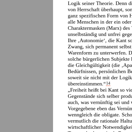
Logik seiner Theorie. Denn di
von Herrschaft überhaupt, so
ganz spezifischen Form von He
alle Menschen in der ein ode
Charaktermasken (Marx) des 
unselbständig und unfrei gege
Ihre ‚Autonomie‘, die Kant so 
Zwang, sich permanent selbst
Warenform zu unterwerfen. Das
solche bürgerlichen Subjekte ko
die Gleichgültigkeit (die ‚Ap
Bedürfnissen, persönlichen B
soweit sie nicht mit der Log
übereinstimmen.“
14
„Freiheit heißt bei Kant so vi
Gegenstände sich selber produ
auch, was vernünftig sei und
Vorgegebene eben das Vernünft
wenngleich die obligate. Sch
vermutlich die rationale Hal
wirtschaftlicher Notwendigkeit