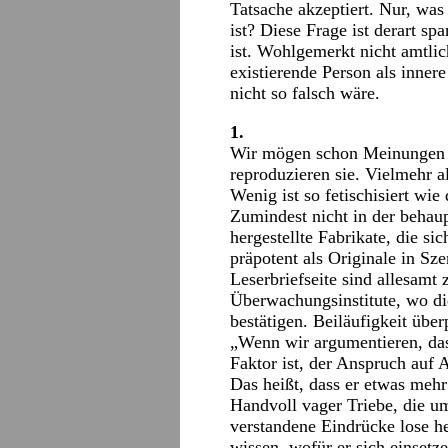
Tatsache akzeptiert. Nur, wa
ist? Diese Frage ist derart sp
ist. Wohlgemerkt nicht amtlic
existierende Person als inner
nicht so falsch wäre.
1.
Wir mögen schon Meinungen „h
reproduzieren sie. Vielmehr a
Wenig ist so fetischisiert wie 
Zumindest nicht in der behau
hergestellte Fabrikate, die s
präpotent als Originale in Sz
Leserbriefseite sind allesamt 
Überwachungsinstitute, wo di
bestätigen. Beiläufigkeit über
„Wenn wir argumentieren, das
Faktor ist, der Anspruch auf A
Das heißt, dass er etwas mehr
Handvoll vager Triebe, die u
verstandene Eindrücke lose h
wissen, wofür er sich einsetz