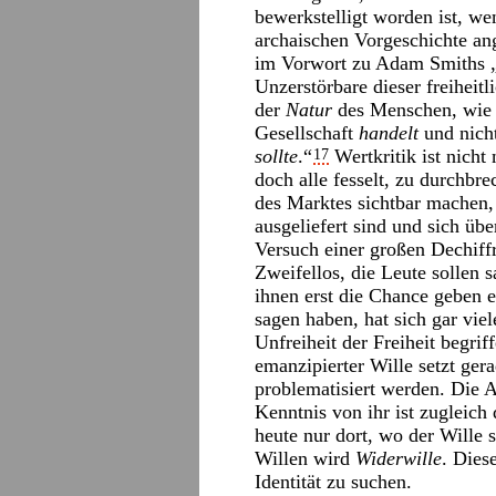
bewerkstelligt worden ist, we
archaischen Vorgeschichte an
im Vorwort zu Adam Smiths „
Unzerstörbare dieser freiheit
der
Natur
des Menschen, wie
Gesellschaft
handelt
und nicht
sollte
.“
Wertkritik ist nicht
17
doch alle fesselt, zu durchbre
des Marktes sichtbar machen
ausgeliefert sind und sich übe
Versuch einer großen Dechif
Zweifellos, die Leute sollen 
ihnen erst die Chance geben 
sagen haben, hat sich gar vie
Unfreiheit der Freiheit begrif
emanzipierter Wille setzt ger
problematisiert werden. Die 
Kenntnis von ihr ist zugleich 
heute nur dort, wo der Wille 
Willen wird
Widerwille
. Dies
Identität zu suchen.