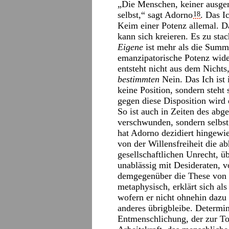
„Die Menschen, keiner ausge
selbst,“ sagt Adorno
. Das I
18
Keim einer Potenz allemal. Da
kann sich kreieren. Es zu sta
Eigene
ist mehr als die Summe
emanzipatorische Potenz wide
entsteht nicht aus dem Nicht
bestimmten
Nein. Das Ich ist 
keine Position, sondern steht 
gegen diese Disposition wird e
So ist auch in Zeiten des abg
verschwunden, sondern selbst
hat Adorno dezidiert hingewie
von der Willensfreiheit die 
gesellschaftlichen Unrecht, ü
unablässig mit Desideraten, v
demgegenüber die These von 
metaphysisch, erklärt sich al
wofern er nicht ohnehin dazu 
anderes übrigbleibe. Determin
Entmenschlichung, der zur Tot