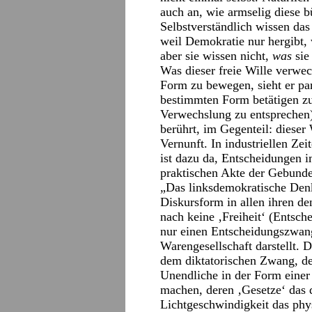
auch an, wie armselig diese b
Selbstverständlich wissen das 
weil Demokratie nur hergibt, 
aber sie wissen nicht,
was
sie
Was dieser freie Wille verwech
Form zu bewegen, sieht er par
bestimmten Form betätigen zu
Verwechslung zu entsprechen)
berührt, im Gegenteil: dieser
Vernunft. In industriellen Zei
ist dazu da, Entscheidungen i
praktischen Akte der Gebunden
„Das linksdemokratische Denk
Diskursform in allen ihren de
nach keine ‚Freiheit‘ (Entsch
nur einen Entscheidungszwan
Warengesellschaft darstellt. D
dem diktatorischen Zwang, den
Unendliche in der Form einer
machen, deren ‚Gesetze‘ das
Lichtgeschwindigkeit das phy