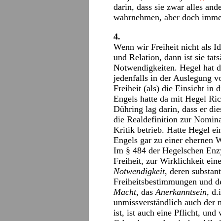
darin, dass sie zwar alles and
wahrnehmen, aber doch immerz
4.
Wenn wir Freiheit nicht als Id
und Relation, dann ist sie tat
Notwendigkeiten. Hegel hat d
jedenfalls in der Auslegung v
Freiheit (als) die Einsicht in
Engels hatte da mit Hegel Ri
Dühring lag darin, dass er die
die Realdefinition zur Nomina
Kritik betrieb. Hatte Hegel e
Engels gar zu einer ehernen W
Im § 484 der Hegelschen Enzy
Freiheit, zur Wirklichkeit eine
Notwendigkeit
, deren substa
Freiheitsbestimmungen und d
Macht
, das
Anerkanntsein
, d.
unmissverständlich auch der 
ist, ist auch eine Pflicht, und 