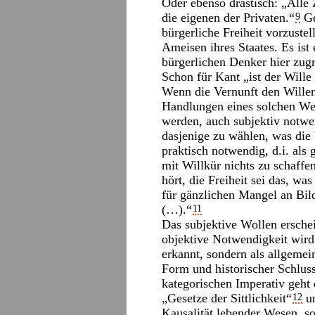
Oder ebenso drastisch: „Alle 
die eigenen der Privaten.“
Ge
9
bürgerliche Freiheit vorzuste
Ameisen ihres Staates. Es is
bürgerlichen Denker hier zug
Schon für Kant „ist der Wille 
Wenn die Vernunft den Willen
Handlungen eines solchen Wes
werden, auch subjektiv notwen
dasjenige zu wählen, was die
praktisch notwendig, d.i. als 
mit Willkür nichts zu schaff
hört, die Freiheit sei das, wa
für gänzlichen Mangel an B
(…).“
11
Das subjektive Wollen erschei
objektive Notwendigkeit wird 
erkannt, sondern als allgemei
Form und historischer Schluss
kategorischen Imperativ geht 
„Gesetze der Sittlichkeit“
un
12
Kausalität lebender Wesen, so