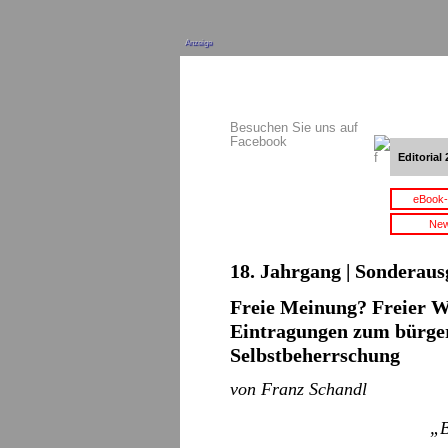
Anzeige
Besuchen Sie uns auf
Facebook
Editorial 
eBook-
New
18. Jahrgang | Sonderaus
Freie Meinung? Freier W
Eintragungen zum bürger
Selbstbeherrschung
von Franz Schandl
„
B