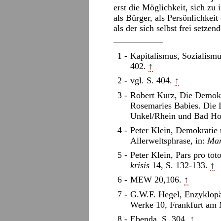
erst die Möglichkeit, sich zu
als Bürger, als Persönlichkei
als der sich selbst frei setze
Kapitalismus, Sozialism
402.
↑
vgl. S. 404.
↑
Robert Kurz, Die Demokrat
Rosemaries Babies. Die 
Unkel/Rhein und Bad Ho
Peter Klein, Demokratie 
Allerweltsphrase, in:
Mar
Peter Klein, Pars pro tot
krisis
14, S. 132-133.
↑
MEW 20,106.
↑
G.W.F. Hegel, Enzyklopäd
Werke 10, Frankfurt am 
Ebenda, S. 304.
↑