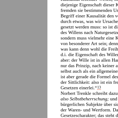
diejenige Eigenschaft dieser 
fremden sie bestimmenden Ur
Begriff einer Kausalität den 
durch etwas, was wir Ursache
gesetzt werden muss: so ist di
des Willens nach Naturgesetze
sondern muss vielmehr eine K
von besonderer Art sein; denn
was kann denn wohl die Freihe
d.i. die Eigenschaft des Wille
aber: der Wille ist in allen H
nur das Prinzip, nach keiner 
selbst auch als ein allgemei
ist aber gerade die Formel de
der Sittlichkeit: also ist ein f
Gesetzen einerlei.“
13
Norbert Trenkle schreibt dazu:
also Selbstbeherrschung;
und 
bürgerlichen Subjekte über si
der Waren- und Wertform. Dahe
Gesetzescharakter; das steht 