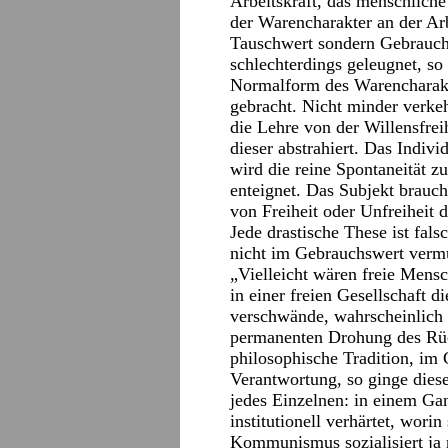
Arbeitskraft, das menschlich
der Warencharakter an der Arb
Tauschwert sondern Gebrauchs
schlechterdings geleugnet, s
Normalform des Warencharakte
gebracht. Nicht minder verkeh
die Lehre von der Willensfrei
dieser abstrahiert. Das Indiv
wird die reine Spontaneität z
enteignet. Das Subjekt brauch
von Freiheit oder Unfreiheit d
Jede drastische These ist fals
nicht im Gebrauchswert verm
„Vielleicht wären freie Mensc
in einer freien Gesellschaft d
verschwände, wahrscheinlich 
permanenten Drohung des Rück
philosophische Tradition, im 
Verantwortung, so ginge diese 
jedes Einzelnen: in einem Ga
institutionell verhärtet, worin
Kommunismus sozialisiert ja 