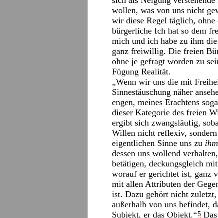
sich als Neigung verstehende P
wollen, was von uns nicht gew
wir diese Regel täglich, ohne 
bürgerliche Ich hat so dem fre
mich und ich habe zu ihm die F
ganz freiwillig. Die freien B
ohne je gefragt worden zu sein
Fügung Realität.
„Wenn wir uns die mit Freihe
Sinnestäuschung näher ansehe
engen, meines Erachtens so
dieser Kategorie des freien W
ergibt sich zwangsläufig, so
Willen nicht reflexiv, sonder
eigentlichen Sinne uns zu
ihm
dessen uns wollend verhalten,
betätigen, deckungsgleich mit
worauf er gerichtet ist, ganz
mit allen Attributen der Gegen
ist. Dazu gehört nicht zuletzt
außerhalb von uns befindet, 
Subjekt, er das Objekt.“
Das 
5