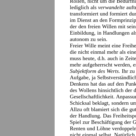
Rollen, nicht um die Bedürfni
lediglich als
verwandelte
auftr
transformiert und formiert dur
im Dienst an den Formprinzipi
der den freien Willen mit sein
Einbildung, in Handlungen al
autonom zu sein.
Freier Wille meint eine Freih
die nicht einmal mehr als ei
muss heute, d.h. auch in Zeit
mehr aufgeherrscht werden, er
Subjektform des Werts.
Ihr zu
Aufgabe, ja Selbstverständli
Denkens hat das auf den Punk
des Wollens hinsichtlich der
Gesellschaftlichkeit. Anpass
Schicksal beklagt, sondern um
Allzu oft blamiert sich die gu
der Handlung. Das Freiheitspo
Spiel zur Beschäftigung der
Renten und Löhne verdoppeln 
nicht einmal selbst. Natürlich 