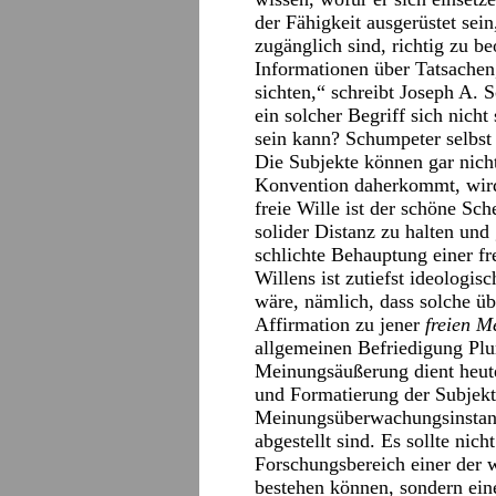
der Fähigkeit ausgerüstet sein
zugänglich sind, richtig zu b
Informationen über Tatsachen, 
sichten,“ schreibt Joseph A. 
ein solcher Begriff sich nicht 
sein kann? Schumpeter selbst 
Die Subjekte können gar nich
Konvention daherkommt, wird 
freie Wille ist der schöne Sche
solider Distanz zu halten und 
schlichte Behauptung einer f
Willens ist zutiefst ideologis
wäre, nämlich, dass solche ü
Affirmation zu jener
freien M
allgemeinen Befriedigung Plur
Meinungsäußerung dient heu
und Formatierung der Subjekt
Meinungsüberwachungsinstanz
abgestellt sind. Es sollte nic
Forschungsbereich einer der w
bestehen können, sondern ein