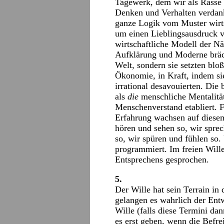
Tagewerk, dem wir als Rasse 
Denken und Verhalten verdank
ganze Logik vom Muster wirtsc
um einen Lieblingsausdruck v
wirtschaftliche Modell der Nä
Aufklärung und Moderne bräc
Welt, sondern sie setzten blo
Ökonomie, in Kraft, indem si
irrational desavouierten. Die 
als
die
menschliche Mentalität
Menschenverstand etabliert. 
Erfahrung wachsen auf diese
hören und sehen so, wir spre
so, wir spüren und fühlen so.
programmiert. Im freien Will
Entsprechens gesprochen.
5.
Der Wille hat sein Terrain in 
gelangen es wahrlich der Entw
Wille (falls diese Termini d
es erst geben, wenn die Befr