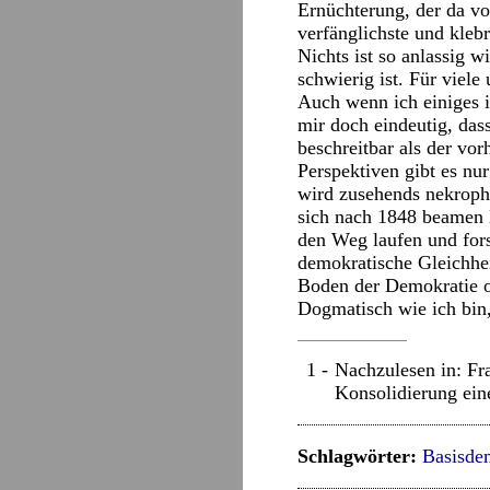
Ernüchterung, der da vo
verfänglichste und klebr
Nichts ist so anlassig 
schwierig ist. Für viele
Auch wenn ich einiges i
mir doch eindeutig, das
beschreitbar als der vo
Perspektiven gibt es nu
wird zusehends nekrophi
sich nach 1848 beamen l
den Weg laufen und fors
demokratische Gleichhe
Boden der Demokratie o
Dogmatisch wie ich bin
Nachzulesen in: Fr
Konsolidierung ein
Schlagwörter:
Basisde