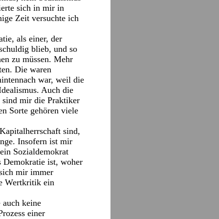
rte sich in mir in
ige Zeit versuchte ich
ie, als einer, der
schuldig blieb, und so
ichen zu müssen. Mehr
ten. Die waren
hintennach war, weil die
Idealismus. Auch die
sind mir die Praktiker
en Sorte gehören viele
apitalherrschaft sind,
nge. Insofern ist mir
kein Sozialdemokrat
as Demokratie ist, woher
n sich mir immer
e Wertkritik ein
e auch keine
Prozess einer