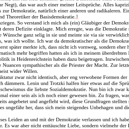
 Negt), das war auch einer meiner Leitsprüche. Alles kaprizie
 zur Demokratie, natürlich einer anderen und radikaleren. Ein
und Theoretiker der Basisdemokratie.
1
riegen. So verstand ich mich als (ein) Gläubiger der Demokrat
 deren Defizite einklagte. Mich erregte, was die Demokratie 
ine Wünsche ganz selig in sie und meinte sie via sie verwirkl
, was ich wollte. Ich war da demokratischer als die Demokra
erst später merkte ich, dass nicht ich vornweg, sondern eher 
atisch mehr begriffen hatten als ich in meinem überdrehten 
tik in Heidenreichstein haben dazu beigetragen. Inzwischen 
Nuancen sympathischer als die Priester der Macht. Zur letzt
meist wider Willen.
tatur zwar nicht identisch, aber eng verwobene Formen der K
ich dämmern. Lenin und Trotzki halfen hier etwas auf die Sprü
schewismus die liebste Sozialdemokratie. Nun bin ich zwar 
inmal einer sein als ich noch einer gewesen bin. Zu fragen, w
seits angebetet und angefleht wird, diese Grundfragen stellte
t es ungefähr her, dass sich mein steigendes Unbehagen und di
ses Leiden an und mit der Demokratie verlassen und ich hab
Es war aber nicht enttäuschte Liebe, sondern vielmehr der 