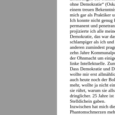
ohne Demokratie“ (Oskar
einem treuen Bekenntnis
mich gar als Praktiker 
Ich konnte nicht genug k
permanent und penetrant
projizierte ich alle me
Demokratie, das war das
schlampiger als ich und 
anderen zumindest pragm
zehn Jahre Kommunalpoli
der Ohnmacht um einige 
linke Intellektuelle. Zu
Dass Demokratie und Dik
wollte mir erst allmähl
auch heute noch der Bol
mehr, wollte ja nicht e
sie rührt, warum sie all
dringlicher. 25 Jahre is
Stelldichein gaben.
Inzwischen hat mich die
Phantomschmerzen mehr. 