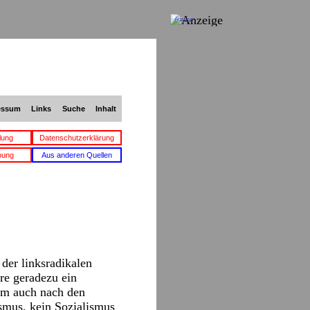
Anzeige
essum
Links
Suche
Inhalt
lung
Datenschutzerklärung
bung
Aus anderen Quellen
der linksradikalen
re geradezu ein
lem auch nach den
ismus, kein Sozialismus