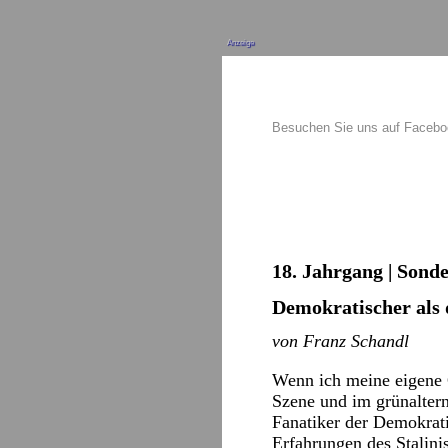
Anzeige
Besuchen Sie uns auf Faceb
18. Jahrgang | Sond
Demokratischer als
von Franz Schandl
Wenn ich meine eigene G
Szene und im grünaltern
Fanatiker der Demokrati
Erfahrungen des Stalini