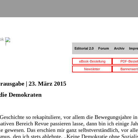
ook
Editorial 2.0
Forum
Archiv
Impr
eBook-Bestellung
PDF-Bestel
Newsletter
Bannerwer
erausgabe | 23. März 2015
 die Demokraten
eschichte so rekapituliere, vor allem die Bewegungsjahre in 
ativen Bereich Revue passieren lasse, dann bin ich einige Jah
e gewesen. Das erschien mir ganz selbstverständlich, vor al
smus, den ich stets ablehnte. „Keine Demokratie ohne Sozial