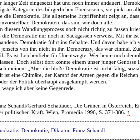
r langer Zeit eingesetzt hat und noch immer andauert. Demokra
igste Kategorie des bürgerlichen Ebensoseins, sie pickt an al
wie die Demokratie. Die allgemeine Ergriffenheit zeigt an, d
 unvorstellbar. Demokraten, das sind wir doch alle.
n diesem Wandlungsprozess noch nicht richtig zu fassen krieg
s die Demokratie nur noch in Sackgassen verweist. Mit ihr is
rhandene. Demokratie führt ins Gehabte. Und davon habe ich 
r jenseits von ihr, nicht in ihr. Democrazy, das war einmal. 
l. Es ist Leichenliebe für Unentwegte. Wer heute noch demokr
assen. Doch selbst dort könnte einem unser junger Genosse F
ch meinen: „Aber die bloße Demokratie ist nicht fähig, sozia
it ist eine Chimäre, der Kampf der Armen gegen die Reichen
der der Politik überhaupt ausgekämpft werden.“
, wage ich aber keine Gegenrede.
anz Schandl/Gerhard Schattauer, Die Grünen in Österreich, E
er politischen Kraft, Wien, Promedia 1996, S. 371-386.
↑
mokratie
,
Demokratie
,
Diktatur
,
Franz Schandl