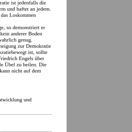
tie ist jedenfalls die
lem und haftet an jedem.
ass das Loskommen
e, so demonstriert er
t kein anderer Boden
wahrlich genug.
Zuneigung zur Demokratie
atiebewegt ist, sollte
riedrich Engels über
le Übel zu heilen. Die
 kann nicht auf dem
ntwicklung und