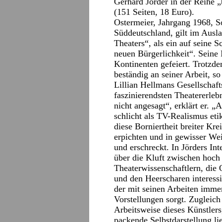
Gerhard Jörder in der Reihe „
(151 Seiten, 18 Euro).
Ostermeier, Jahrgang 1968, S
Süddeutschland, gilt im Ausl
Theaters“, als ein auf seine S
neuen Bürgerlichkeit“. Seine
Kontinenten gefeiert. Trotzde
beständig an seiner Arbeit, s
Lillian Hellmans Gesellschaf
faszinierendsten Theatererleb
nicht angesagt“, erklärt er. „A
schlicht als TV-Realismus etik
diese Borniertheit breiter Kr
erpichten und in gewisser Wei
und erschreckt. In Jörders In
über die Kluft zwischen hoch 
Theaterwissenschaftlern, die 
und den Heerscharen interessi
der mit seinen Arbeiten immer
Vorstellungen sorgt. Zugleich
Arbeitsweise dieses Künstlers
packende Selbstdarstellung li