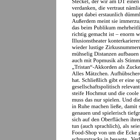
Steckel, der wir am DT einen
verdanken, die vertraut näml
tappt dabei erstaunlich dümml
Außerdem meint sie immerzu,
das beim Publikum mehrheitli
richtig gemacht ist – enorm 
Illusionstheater konterkarier
wieder lustige Zirkusnummern
mühselig Distanzen aufbauen g
auch mit Popmusik als Stim
„Tristan“-Akkorden als Zucke
Alles Mätzchen. Aufhübscherei
hat. Schließlich gibt er eine 
gesellschaftspolitisch relevan
steife Hochmut und die coole 
muss das nur spielen. Und di
in Ruhe machen ließe, damit s
genauen und spielerisch tiefg
sich auf den Oberflächen ihr
tun (auch sprachlich), als se
Food-Shop von um die Ecke 
schnurstracks in besagte „Ver