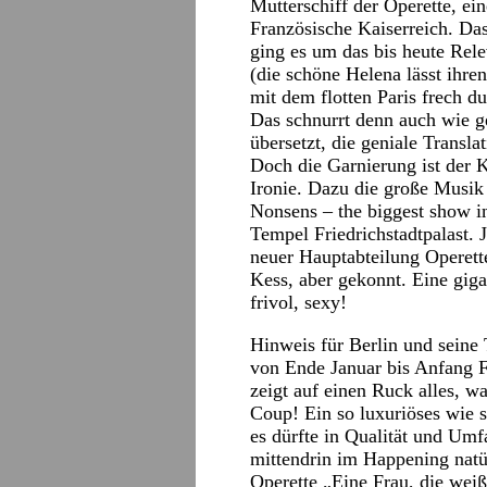
Mutterschiff der Operette, ei
Französische Kaiserreich. Das
ging es um das bis heute Rel
(die schöne Helena lässt ihre
mit dem flotten Paris frech du
Das schnurrt denn auch wie ge
übersetzt, die geniale Transl
Doch die Garnierung ist der K
Ironie. Dazu die große Musik 
Nonsens – the biggest show 
Tempel Friedrichstadtpalast. 
neuer Hauptabteilung Operette
Kess, aber gekonnt. Eine gig
frivol, sexy!
Hinweis für Berlin und seine 
von Ende Januar bis Anfang F
zeigt auf einen Ruck alles, wa
Coup! Ein so luxuriöses wie 
es dürfte in Qualität und Um
mittendrin im Happening natü
Operette „Eine Frau, die weiß