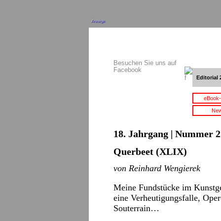
Anzeige
Besuchen Sie uns auf
Facebook
Editorial 
eBook-
New
18. Jahrgang | Nummer 2 
Querbeet (XLIX)
von Reinhard Wengierek
Meine Fundstücke im Kunstge
eine Verheutigungsfalle, Ope
Souterrain…