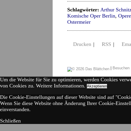
Schlagwörter:
Arthur Schnitz
Komische Oper Berlin
,
Opere
Ostermeier
Drucken
|
RSS
|
Ema
|
Besuchen 
Um die Website für Sie zu optimieren, werden Cookies verw
von Cookies zu.
Weitere Informationen.
Akzeptieren
Die Cookie-Einstellungen auf dieser Website sind auf "Cookie
Wenn Sie diese Website ohne Änderung Ihrer Cookie-Einstell
einverstanden.
Schließen