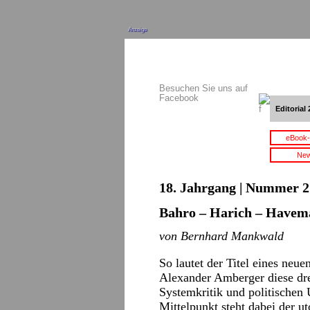
Anzeige
Besuchen Sie uns auf
Facebook
Editorial 
eBook-
New
18. Jahrgang | Nummer 2 
Bahro – Harich – Have
von Bernhard Mankwald
So lautet der Titel eines neue
Alexander Amberger diese dre
Systemkritik und politischen 
Mittelpunkt steht dabei der u