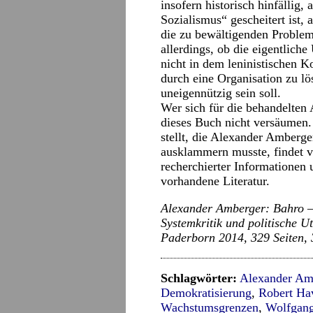
insofern historisch hinfällig,
Sozialismus“ gescheitert ist, 
die zu bewältigenden Probleme
allerdings, ob die eigentlich
nicht in dem leninistischen K
durch eine Organisation zu lös
uneigennützig sein soll.
Wer sich für die behandelten A
dieses Buch nicht versäumen.
stellt, die Alexander Amberge
ausklammern musste, findet vi
recherchierter Informationen 
vorhandene Literatur.
Alexander Amberger: Bahro –
Systemkritik und politische 
Paderborn 2014, 329 Seiten, 
Schlagwörter:
Alexander Am
Demokratisierung
,
Robert H
Wachstumsgrenzen
,
Wolfgang