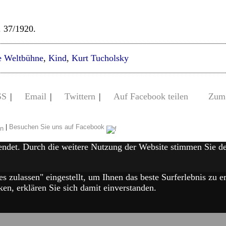
. 37/1920.
e Weltbühne
,
Kind
,
Kurt Tucholsky
SS
|
Email
|
Twittern
|
Auf Facebook teilen
Zum 
|
Besuchen Sie uns auf Facebook
endet. Durch die weitere Nutzung der Website stimmen Sie 
es zulassen" eingestellt, um Ihnen das beste Surferlebnis zu
en, erklären Sie sich damit einverstanden.