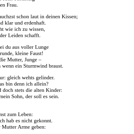
ben Frau.
auchzst schon laut in deinen Kissen;
nd klar und erdenhaft.
ht wie ich zu wissen,
der Leiden schafft.
rei du aus voller Lunge
runde, kleine Faust!
die Mutter, Junge –
uch wenn ein Sturmwind braust.
r: gleich wehts gelinder.
as bin denn ich allein?
doch stets die alten Kinder:
mein Sohn, der soll es sein.
nst zum Leben:
Ich hab es nicht gekonnt.
r Mutter Arme geben: