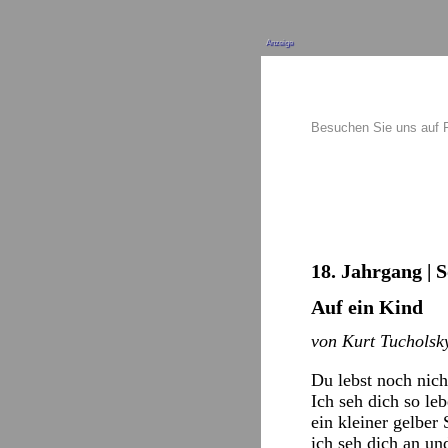
Anzeige
Besuchen Sie uns auf
18. Jahrgang | 
Auf ein Kind
von Kurt Tucholsk
Du lebst noch nich
Ich seh dich so le
ein kleiner gelber
ich seh dich an un