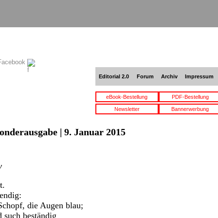
 Facebook
Editorial 2.0
Forum
Archiv
Impressum
eBook-Bestellung
PDF-Bestellung
Newsletter
Bannerwerbung
Sonderausgabe | 9. Januar 2015
y
t.
bendig:
 Schopf, die Augen blau;
d such beständig