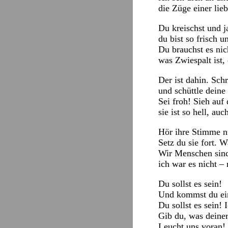
die Züge einer lie
Du kreischst und j
du bist so frisch u
Du brauchst es nic
was Zwiespalt ist, 
Der ist dahin. Sch
und schüttle deine 
Sei froh! Sieh auf 
sie ist so hell, a
Hör ihre Stimme nu
Setz du sie fort. W
Wir Menschen sind 
ich war es nicht – 
Du sollst es sein!
Und kommst du ei
Du sollst es sein! 
Gib du, was deine
Leucht uns voran!