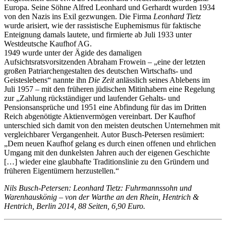
Europa. Seine Söhne Alfred Leonhard und Gerhardt wurden 1934
von den Nazis ins Exil gezwungen. Die Firma
Leonhard Tietz
wurde arisiert, wie der rassistische Euphemismus für faktische
Enteignung damals lautete, und firmierte ab Juli 1933 unter
Westdeutsche Kaufhof AG.
1949 wurde unter der Ägide des damaligen
Aufsichtsratsvorsitzenden Abraham Frowein – „eine der letzten
großen Patriarchengestalten des deutschen Wirtschafts- und
Geisteslebens“ nannte ihn
Die Zeit
anlässlich seines Ablebens im
Juli 1957 – mit den früheren jüdischen Mitinhabern eine Regelung
zur „Zahlung rückständiger und laufender Gehalts- und
Pensionsansprüche und 1951 eine Abfindung für das im Dritten
Reich abgenötigte Aktienvermögen vereinbart. Der Kaufhof
unterschied sich damit von den meisten deutschen Unternehmen mit
vergleichbarer Vergangenheit. Autor Busch-Petersen resümiert:
„Dem neuen Kaufhof gelang es durch einen offenen und ehrlichen
Umgang mit den dunkelsten Jahren auch der eigenen Geschichte
[…] wieder eine glaubhafte Traditionslinie zu den Gründern und
früheren Eigentümern herzustellen.“
Nils Busch-Petersen: Leonhard Tietz: Fuhrmannssohn und
Warenhauskönig – von der Warthe an den Rhein, Hentrich &
Hentrich, Berlin 2014, 88 Seiten, 6,90 Euro.