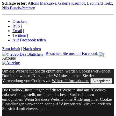
Schlagwörter:
Alfons Markuske
,
Galeria Kaufhof
,
Leonhard Tietz
,
Nils Busch-Petersen
Drucken
|
RSS
|
Email
|
Twittern
|
Auf Facebook teilen
Zum Inhalt
|
Nach oben
|
Besuchen Sie uns auf Facebook
Anzeige
Um die Website für Sie zu optimieren, werden Cookies verwendet.
Durch die weitere Nutzung der Website stimmen Sie der
Verwendung von Cookies zu.
Weitere Informationen.
Akzeptieren
Die Cookie-Einstellungen auf dieser Website sind auf "Cookies
zulassen" eingestellt, um Ihnen das beste Surferlebnis zu
ermöglichen. Wenn Sie diese Website ohne Änderung Ihrer Cookie-
Einstellungen verwenden oder auf "Akzeptieren" klicken, erklären
Sie sich damit einverstanden.