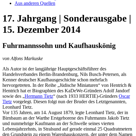
Aus anderen Quellen
17. Jahrgang | Sonderausgabe |
15. Dezember 2014
Fuhrmannssohn und Kaufhauskönig
von Alfons Markuske
Als Autor ist der langjährige Hauptgeschäftsführer des
Handelsverbandes Berlin-Brandenburg, Nils Busch-Petersen, als
Kenner deutscher Kaufhausgeschichte schon mehrfach
hervorgetreten. In der Reihe „Jüdische Miniaturen“ von Hentrich &
Hentrich hat er Biographien des KaDeWe-Gründers Adolf Jandorf
sowie des „
Hermann Tietz
“ (nach 1933 HERTIE)-Gründers
Oscar
Tietz
vorgelegt. Diesen folgt nun der Bruder des Letztgenannten,
Leonhard Tietz.
Vor 135 Jahren, am 14. August 1879, legte Leonhard Tietz, der in
Birnbaum an der Warthe Erstgeborene des Fuhrmanns Jakob Tietz
und nunmehrige Kaufmann an der Schwelle seines vierten
Lebensjahrzehnts, in Stralsund auf gerade einmal 25 Quadratmetern
den Grundstein zu einem Warenhauskonzern, der unter dem Namen