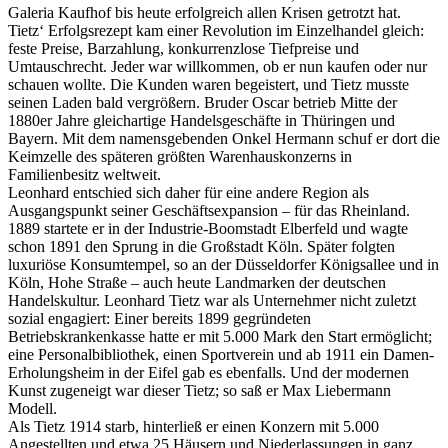
Galeria Kaufhof bis heute erfolgreich allen Krisen getrotzt hat.
Tietz‘ Erfolgsrezept kam einer Revolution im Einzelhandel gleich:
feste Preise, Barzahlung, konkurrenzlose Tiefpreise und
Umtauschrecht. Jeder war willkommen, ob er nun kaufen oder nur
schauen wollte. Die Kunden waren begeistert, und Tietz musste
seinen Laden bald vergrößern. Bruder Oscar betrieb Mitte der
1880er Jahre gleichartige Handelsgeschäfte in Thüringen und
Bayern. Mit dem namensgebenden Onkel Hermann schuf er dort die
Keimzelle des späteren größten Warenhauskonzerns in
Familienbesitz weltweit.
Leonhard entschied sich daher für eine andere Region als
Ausgangspunkt seiner Geschäftsexpansion – für das Rheinland.
1889 startete er in der Industrie-Boomstadt Elberfeld und wagte
schon 1891 den Sprung in die Großstadt Köln. Später folgten
luxuriöse Konsumtempel, so an der Düsseldorfer Königsallee und in
Köln, Hohe Straße – auch heute Landmarken der deutschen
Handelskultur. Leonhard Tietz war als Unternehmer nicht zuletzt
sozial engagiert: Einer bereits 1899 gegründeten
Betriebskrankenkasse hatte er mit 5.000 Mark den Start ermöglicht;
eine Personalbibliothek, einen Sportverein und ab 1911 ein Damen-
Erholungsheim in der Eifel gab es ebenfalls. Und der modernen
Kunst zugeneigt war dieser Tietz; so saß er Max Liebermann
Modell.
Als Tietz 1914 starb, hinterließ er einen Konzern mit 5.000
Angestellten und etwa 25 Häu­sern und Niederlassungen in ganz