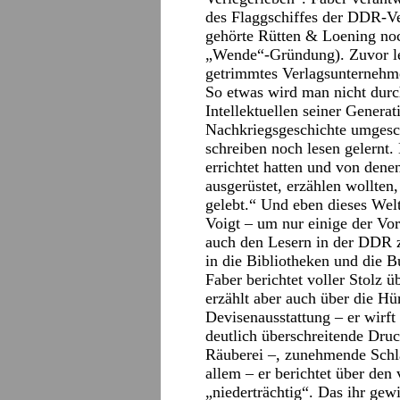
des Flaggschiffes der DDR-V
gehörte Rütten & Loening noc
„Wende“-Gründung). Zuvor le
getrimmtes Verlagsunternehme
So etwas wird man nicht durc
Intellektuellen seiner Generat
Nachkriegsgeschichte umgesch
schreiben noch lesen gelernt
errichtet hatten und von dene
ausgerüstet, erzählen wollten,
gelebt.“ Und eben dieses Wel
Voigt – um nur einige der Vo
auch den Lesern in der DDR z
in die Bibliotheken und die 
Faber berichtet voller Stolz 
erzählt aber auch über die H
Devisenausstattung – er wirft
deutlich überschreitende Druc
Räuberei –, zunehmende Schla
allem – er berichtet über den
„niederträchtig“. Das ihr gew