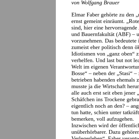
von Wolfgang Brauer
Elmar Faber gehörte zu den „r
ernst gemeint einräumt. „Rot
sind, hier eine hervorragende
und Bauernfakultät (ABF) – u
vorzunehmen. Das bedeutete i
zumeist eher politisch denn ö
Idiotismen von „ganz oben“ 
verhelfen. Und last but not l
Welt im eigenen Verantwortun
Bosse“ – neben der „Stasi“ –
betrieben habenden ehemals z
musste ja die Wirtschaft heru
alle auch erst seit eben jene
Schäfchen ins Trockene gebr
eigentlich noch an den? – an
tun hatte, schien unter tatkrä
bemerken, voll aufzugehen.
Inzwischen wird der öffentlic
unüberhörbarer. Dazu gehören
Verlegerleben“. Faber verantw