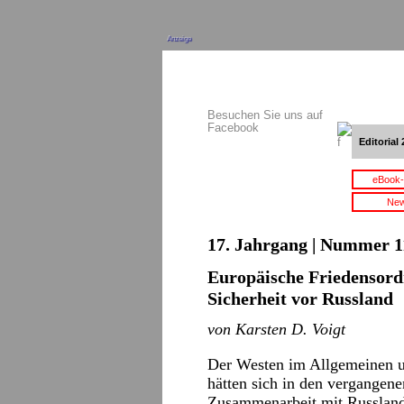
Anzeige
Besuchen Sie uns auf
Facebook
Editorial 
eBook-
New
17. Jahrgang | Nummer 11
Europäische Friedensord
Sicherheit vor Russland
von Karsten D. Voigt
Der Westen im Allgemeinen u
hätten sich in den vergangen
Zusammenarbeit mit Russland