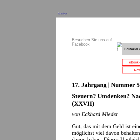
Anzeige
Besuchen Sie uns auf
Facebook
Editorial 
eBook-
New
17. Jahrgang | Nummer 5 
Steuern? Umdenken? Nac
(XXVII)
von Eckhard Mieder
Gut, das mit dem Geld ist ein
möglichst viel davon behalten
davon haben. Dieses Ungleic