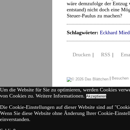
wäre demzufolge der Entzug 
entstand) nicht doch eine Mög
Steuer-Paulus zu machen?
Schlagwörter:
Eckhard Mied
Drucken
|
RSS
|
Ema
|
Besuchen 
Um die Website für Sie zu optimieren, werden Cookies verw
von Cookies zu.
Weitere Informationen.
Akzeptieren
Die Cookie-Einstellungen auf dieser Website sind auf "Cookie
Wenn Sie diese Website ohne Änderung Ihrer Cookie-Einstell
einverstanden.