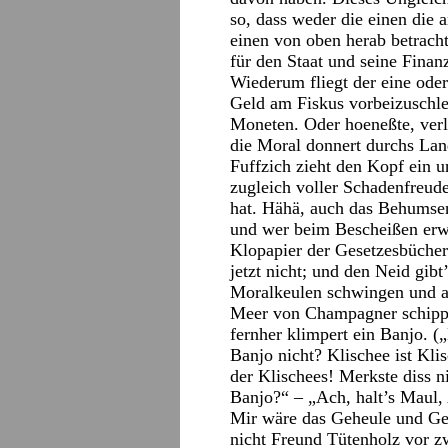
so, dass weder die einen die 
einen von oben herab betracht
für den Staat und seine Finan
Wiederum fliegt der eine oder 
Geld am Fiskus vorbeizuschle
Moneten. Oder hoeneßte, verli
die Moral donnert durchs Land
Fuffzich zieht den Kopf ein u
zugleich voller Schadenfreude
hat. Hähä, auch das Behumsen
und wer beim Bescheißen erwi
Klopapier der Gesetzesbücher
jetzt nicht; und den Neid gib
Moralkeulen schwingen und am
Meer von Champagner schippe
fernher klimpert ein Banjo. 
Banjo nicht? Klischee ist Kli
der Klischees! Merkste diss n
Banjo?“ – „Ach, halt’s Maul, 
Mir wäre das Geheule und Ge
nicht Freund Tütenholz vor 