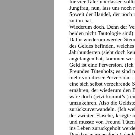
für vier Taler überlassen soll
Jungfrau, nun, lass uns noch
Soweit der Handel, der noch 
zu tun hat.
Wiederum doch. Denn der Ver
beiden nicht Tautologie sind)
Dafür wiederum werden Steuer
des Geldes befinden, welches
Jahrhunderten (sieht doch ke
angefangen hat, kommen wir 
Geld ist eine Perversion. (I
Freundes Tütenholz; es sind n
mehr von dieser Perversion – 
eine sich selbst verzehrende S
ernähren, der wiederum den B
wäre doch (jetzt kommt’s!) e
umzukehren. Also die Geldsteu
zurückzuverwandeln. (Ich wei
der zweiten Flasche, kriegte i
und musste von Freund Tütenh
ins Leben zurückgeholt werde
Denkbar wäre es doch („denkb