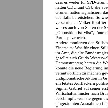
dass es weder für SPD-Grün n
hatten CDU und CSU die absol
Grünen hatten signalisiert, d
ebenfalls bereitstehen. So wi
verschrienen Volker Bouffier 
war es auch von Seiten der S
„Opposition ist Mist“, tönte e
Parteispitze trieb.
Andere monierten den Stillsta
Einerseits: Was für einen Sti
im Amt, die alte Bundesregie
gesellte sich Guido Westerwe
Demonstranten; hätten die We
konnte die neue Regierung imm
verantwortlich zu machen gew
undiplomatische Aktion in Gre
ein letztes Aufflackern polit
Sigmar Gabriel auf seiner erst
Wirtschaftsminister nach Br
beschimpft, weil sie gegen d
eingeräumten Ausnahmen für d