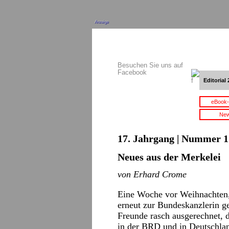
Anzeige
Besuchen Sie uns auf
Facebook
Editorial 
eBook-
New
17. Jahrgang | Nummer 1 
Neues aus der Merkelei
von Erhard Crome
Eine Woche vor Weihnachten,
erneut zur Bundeskanzlerin ge
Freunde rasch ausgerechnet, 
in der BRD und in Deutschland