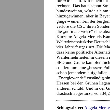
für Wirtschaft. Mit einem of
rechnen. Das hatte schon Str
bundesweit an, würde sie am
hinzugewinnen, aber in Baye
ginge – einen Teil der bürger
verlöre die CSU ihren Sonders
die „normalerweise“ eine abso
Kurzum: Angela Merkels Kanzl
Weltwirtschaftskrise Deutschla
vier Jahre festgezurrt. Die Ma
dass keine politische Alternati
Wählermehrheiten in diesem r
SPD und Grüne kämpfen nicht
sondern um eine „bessere Polit
schon jemandem aufgefallen, d
„Energiewende“ zuständig sin
Hessen bei den Grünen liegen
anderen schuld. Und in der 
drastisch abgestürzt, von 34,2
Schlagwörter:
Angela Merke