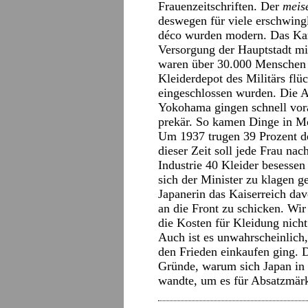
Frauenzeitschriften. Der
meis
deswegen für viele erschwing
déco wurden modern. Das Kan
Versorgung der Hauptstadt mi
waren über 30.000 Menschen 
Kleiderdepot des Militärs fl
eingeschlossen wurden. Die A
Yokohama gingen schnell vora
prekär. So kamen Dinge in Mo
Um 1937 trugen 39 Prozent de
dieser Zeit soll jede Frau na
Industrie 40 Kleider besesse
sich der Minister zu klagen ge
Japanerin das Kaiserreich da
an die Front zu schicken. Wi
die Kosten für Kleidung nicht
Auch ist es unwahrscheinlich,
den Frieden einkaufen ging. D
Gründe, warum sich Japan in i
wandte, um es für Absatzmärk