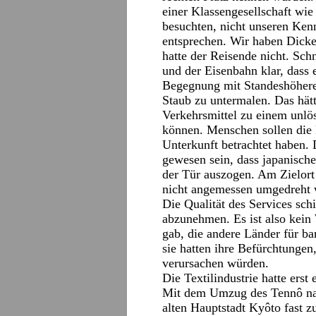
einer Klassengesellschaft wie 
besuchten, nicht unseren Kenn
entsprechen. Wir haben Dicke
hatte der Reisende nicht. Sc
und der Eisenbahn klar, dass 
Begegnung mit Standeshöheren
Staub zu untermalen. Das hät
Verkehrsmittel zu einem unlö
können. Menschen sollen die 
Unterkunft betrachtet haben.
gewesen sein, dass japanisch
der Tür auszogen. Am Zielort
nicht angemessen umgedreht w
Die Qualität des Services sc
abzunehmen. Es ist also kein
gab, die andere Länder für ba
sie hatten ihre Befürchtunge
verursachen würden.
Die Textilindustrie hatte ers
Mit dem Umzug des Tennô na
alten Hauptstadt Kyôto fast z