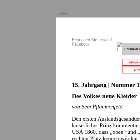
Anzeige
Besuchen Sie uns auf
Facebook
Editorial 
eBook-
New
15. Jahrgang | Nummer 1
Des Volkes neue Kleider
von Sem Pflaumenfeld
Den ersten Auslandsgesandten
kaiserlicher Prinz kommentiert
USA 1860, dass „oben“ und „u
rechten Platz kennen würden.