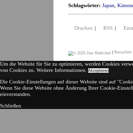
Schlagwörter:
Japan
,
Kimon
Drucken
|
RSS
|
Ema
|
Besuchen 
Um die Website für Sie zu optimieren, werden Cookies verw
von Cookies zu.
Weitere Informationen.
Akzeptieren
Die Cookie-Einstellungen auf dieser Website sind auf "Cookie
Wenn Sie diese Website ohne Änderung Ihrer Cookie-Einstell
einverstanden.
Schließen