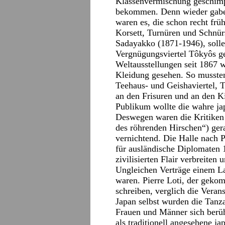
Klassenvermischung geschimpf
bekommen. Denn wieder gaben
waren es, die schon recht frü
Korsett, Turnüren und Schnürs
Sadayakko (1871-1946), solle
Vergnügungsviertel Tôkyôs ger
Weltausstellungen seit 1867 w
Kleidung gesehen. So musste
Teehaus- und Geishaviertel, T
an den Frisuren und an den K
Publikum wollte die wahre ja
Deswegen waren die Kritiken 
des röhrenden Hirschen“) ger
vernichtend. Die Halle nach 
für ausländische Diplomaten 1
zivilisierten Flair verbreiten
Ungleichen Verträge einem L
waren. Pierre Loti, der ge
schreiben, verglich die Veran
Japan selbst wurden die Tanz
Frauen und Männer sich berüh
als traditionell angesehene j