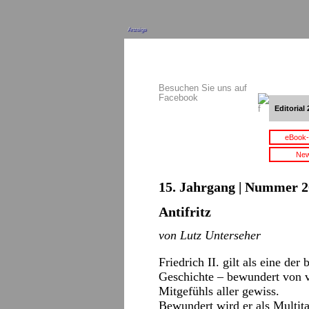
Anzeige
Besuchen Sie uns auf
Facebook
Editorial 
eBook-
New
15. Jahrgang | Nummer 20
Antifritz
von Lutz Unterseher
Friedrich II. gilt als eine de
Geschichte – bewundert von vi
Mitgefühls aller gewiss.
Bewundert wird er als Multita