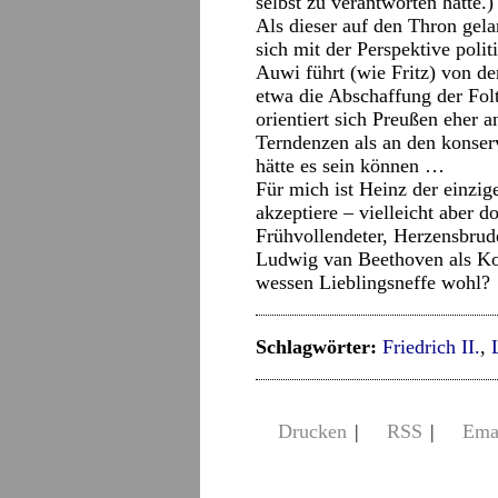
selbst zu verantworten hatte.
Als dieser auf den Thron gela
sich mit der Perspektive polit
Auwi führt (wie Fritz) von de
etwa die Abschaffung der Folte
orientiert sich Preußen eher a
Terndenzen als an den konser
hätte es sein können …
Für mich ist Heinz der einzig
akzeptiere – vielleicht aber 
Frühvollendeter, Herzensbru
Ludwig van Beethoven als Ko
wessen Lieblingsneffe wohl?
Schlagwörter:
Friedrich II.
,
Drucken
|
RSS
|
Ema