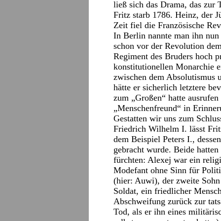
ließ sich das Drama, das zur 
Fritz starb 1786. Heinz, der J
Zeit fiel die Französische Rev
In Berlin nannte man ihn nun
schon vor der Revolution dem
Regiment des Bruders hoch pro
konstitutionellen Monarchie 
zwischen dem Absolutismus un
hätte er sicherlich letztere b
zum „Großen“ hatte ausrufen l
„Menschenfreund“ in Erinner
Gestatten wir uns zum Schlus
Friedrich Wilhelm I. lässt Fr
dem Beispiel Peters I., desse
gebracht wurde. Beide hatten
fürchten: Alexej war ein religi
Modefant ohne Sinn für Polit
(hier: Auwi), der zweite Sohn
Soldat, ein friedlicher Mensc
Abschweifung zurück zur tatsä
Tod, als er ihn eines militäris