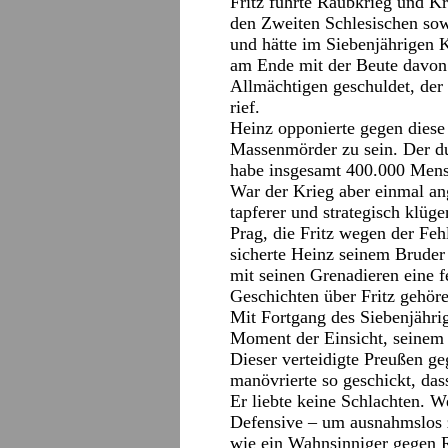
Fritz führte Raubkrieg und Kr
den Zweiten Schlesischen sow
und hätte im
Siebenjährigen K
am Ende mit der Beute davon 
Allmächtigen geschuldet, der d
rief.
Heinz opponierte gegen diese
Massenmörder zu sein. Der du
habe insgesamt 400.000 Mens
War der Krieg aber einmal ang
tapferer und strategisch klüg
Prag, die Fritz wegen der Feh
sicherte Heinz seinem Bruder
mit seinen Grenadieren eine f
Geschichten über Fritz gehör
Mit Fortgang des Siebenjährig
Moment der Einsicht, seinem 
Dieser verteidigte Preußen g
manövrierte so geschickt, das
Er liebte keine Schlachten. W
Defensive – um ausnahmslos z
wie ein Wahnsinniger gegen R