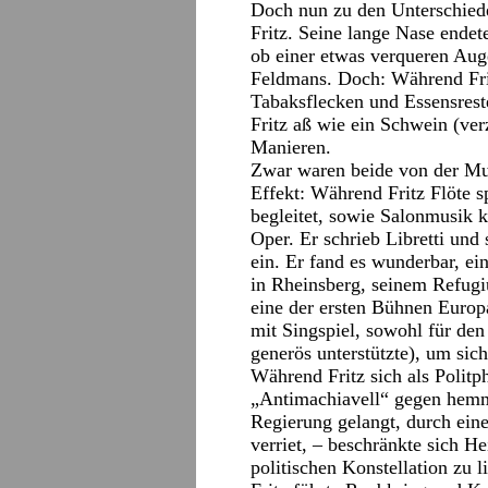
Doch nun zu den Unterschiede
Fritz. Seine lange Nase endete
ob einer etwas verqueren Au
Feldmans. Doch: Während Fri
Tabaksflecken und Essensrest
Fritz aß wie ein Schwein (ver
Manieren.
Zwar waren beide von der Mus
Effekt: Während Fritz Flöte s
begleitet, sowie Salonmusik 
Oper. Er schrieb Libretti und
ein. Er fand es wunderbar, e
in Rheinsberg, seinem Refugiu
eine der ersten Bühnen Europa
mit Singspiel, sowohl für den
generös unterstützte), um sic
Während Fritz sich als Politp
„Antimachiavell“ gegen hemmu
Regierung gelangt, durch eine
verriet, – beschränkte sich He
politischen Konstellation zu li