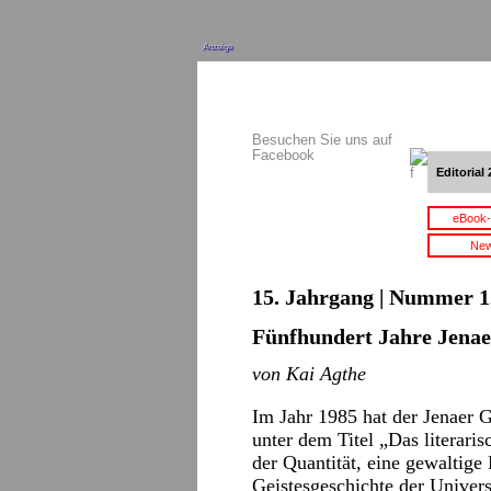
Anzeige
Besuchen Sie uns auf
Facebook
Editorial 
eBook-
New
15. Jahrgang | Nummer 12
Fünfhundert Jahre Jenae
von Kai Agthe
Im Jahr 1985 hat der Jenaer G
unter dem Titel „Das literaris
der Quantität, eine gewaltige
Geistesgeschichte der Universi