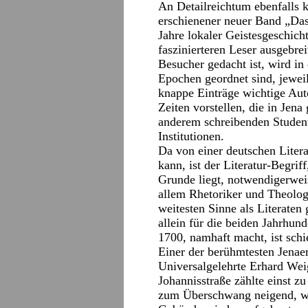
An Detailreichtum ebenfalls k
erschienener neuer Band „Das 
Jahre lokaler Geistesgeschic
faszinierteren Leser ausgebre
Besucher gedacht ist, wird in 
Epochen geordnet sind, jeweil
knappe Einträge wichtige Auto
Zeiten vorstellen, die in Jena
anderem schreibenden Studen
Institutionen.
Da von einer deutschen Litera
kann, ist der Literatur-Begri
Grunde liegt, notwendigerweise
allem Rhetoriker und Theologe
weitesten Sinne als Literaten 
allein für die beiden Jahrhun
1700, namhaft macht, ist schi
Einer der berühmtesten Jenaer
Universalgelehrte Erhard Wei
Johannisstraße zählte einst z
zum Überschwang neigend, wü