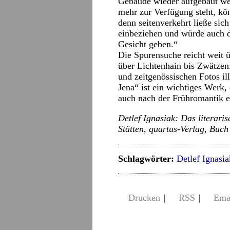
Gebäude wieder aufgebaut we
mehr zur Verfügung steht, kön
denn seitenverkehrt ließe sic
einbeziehen und würde auch d
Gesicht geben.“
Die Spurensuche reicht weit 
über Lichtenhain bis Zwätzen
und zeitgenössischen Fotos ill
Jena“ ist ein wichtiges Werk, 
auch nach der Frühromantik ei
Detlef Ignasiak: Das literari
Stätten, quartus-Verlag, Buch
Schlagwörter:
Detlef Ignasia
Drucken
|
RSS
|
Ema