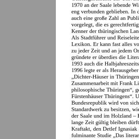
1970 an der Saale lebende Wis
eng verbunden geblieben. In d
auch eine große Zahl an Publ
vorgelegt, die es gerechtfertig
Kenner der thüringischen Lan
Als Stadtführer und Reiseleite
Lexikon. Er kann fast alles v
zu jeder Zeit und an jedem Or
gründete er überdies die Lite
1993 auch die Halbjahreszeits
1996 legte er als Herausgeber
„Dichter-Häuser in Thüringen“
Zusammenarbeit mit Frank Li
philosophische Thüringen“, 
Fürstenhäuser Thüringens“. U
Bundesrepublik wird von sich
Standardwerk zu besitzen, wi
der Saale und im Holzland – E
lange Zeit gültig bleiben dürf
Kraftakt, den Detlef Ignasiak
fulminante Studie „Das litera