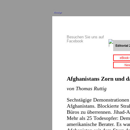
Anzeige
Besuchen Sie uns auf
Facebook
Editorial 
eBook-
New
Afghanistans Zorn und d
von Thomas Ruttig
Sechstägige Demonstrationen 
Afghanistans. Blockierte Str
Büros zu überrennen. Jihad-A
Mehr als 25 Todesopfer: Demo
amerikanische Berater. Es war