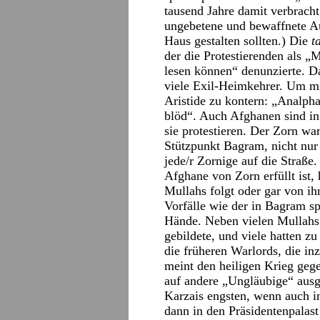
tausend Jahre damit verbracht
ungebetene und bewaffnete Aus
Haus gestalten sollten.) Die
t
der die Protestierenden als „
lesen können“ denunzierte. Das
viele Exil-Heimkehrer. Um mi
Aristide zu kontern: „Analpha
blöd“. Auch Afghanen sind i
sie protestieren. Der Zorn w
Stützpunkt Bagram, nicht nur 
jede/r Zornige auf die Straße.
Afghane von Zorn erfüllt ist, 
Mullahs folgt oder gar von ih
Vorfälle wie der in Bagram sp
Hände. Neben vielen Mullahs 
gebildete, und viele hatten z
die früheren Warlords, die in
meint den heiligen Krieg geg
auf andere „Ungläubige“ ausg
Karzais engsten, wenn auch in
dann in den Präsidentenpalast