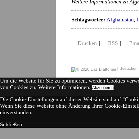
Weitere Informationen zu Afg
Schlagwörter:
Afghanistan
,
Drucken
|
RSS
|
Ema
|
Besuchen 
Um die Website für Sie zu optimieren, werden Cookies verw
von Cookies zu.
Weitere Informationen.
Akzeptieren
Die Cookie-Einstellungen auf dieser Website sind auf "Cookie
Wenn Sie diese Website ohne Änderung Ihrer Cookie-Einstell
einverstanden.
Schließen