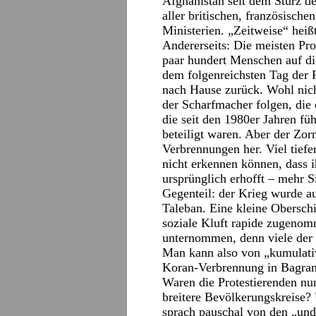
Afghanistan seit dem Sturz de
aller britischen, französisch
Ministerien. „Zeitweise“ heißt
Andererseits: Die meisten Prot
paar hundert Menschen auf di
dem folgenreichsten Tag der P
nach Hause zurück. Wohl nich
der Scharfmacher folgen, die
die seit den 1980er Jahren fü
beteiligt waren. Aber der Zor
Verbrennungen her. Viel tiefe
nicht erkennen können, dass i
ursprünglich erhofft – mehr S
Gegenteil: der Krieg wurde au
Taleban. Eine kleine Oberschi
soziale Kluft rapide zugenom
unternommen, denn viele der 
Man kann also von „kumulati
Koran-Verbrennung in Bagram
Waren die Protestierenden nun
breitere Bevölkerungskreise?
sprach pauschal von den „und