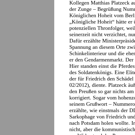
Kollegen Matthias Platzeck a
der Zunge – Begrüßung Numme
Königlichen Hoheit vom Berl
„Königliche Hoheit“ hätte er
potenziellen Thronfolger, wei
seinerzeit nicht verzichtet, nu
Dafür erzählte Ministerpräsid
Spannung an diesem Orte zwi
Schinkelinterieur und die eh
er den Gendarmenmarkt. Der ha
Hier standen einst die Pferde
des Soldatenkönigs. Eine Elit
der für Friedrich den Schädel
02/2012), diente. Platzeck äu
den Preußen so gar nichts am
korrigiert. Sogar vom hohenzo
seinem Grußwort – Nummero vi
erzählte, wie einstmals der 
Sarkophage von Friedrich und
nach Potsdam holen wollte. I
nicht, aber die kommunistisc