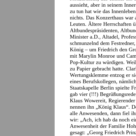
aussieht, aber in seinem Inne
zu tun hat wie das Innenleben
nichts. Das Konzerthaus war al
Leuten. Ältere Herrschaften 
Altbundespräsidenten, Altbun
Minister a.D., Altadel, Profe
schmunzelnd dem Festredner, 
König – um Friedrich den Gro
mit Marylin Monroe und Camp
Pop-Kultur zu würdigen. W
zu Papier gebracht hatte. Cla
Wertungsklemme entzog er sic
eines Berufskollegen, nämlich
Staatskapelle Berlin spielte 
gab vier (!!!) Begrüßungsred
Klaus Wowereit, Regierender
nennen ihn „König Klaus“. De
alle Anwesenden, dann fiel ih
wir: „Ach, ich hab da noch ein
Anwesenheit der Familie Hohe
gesagt: „Georg Friedrich Pr