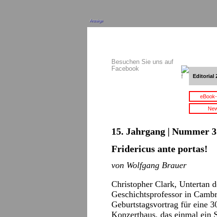
Anzeige
Besuchen Sie uns auf
Facebook
Editorial 
eBook-
New
15. Jahrgang | Nummer 3 
Fridericus ante portas!
von Wolfgang Brauer
Christopher Clark, Untertan d
Geschichtsprofessor in Cambr
Geburtstagsvortrag für eine 3
Konzerthaus, das einmal ein S