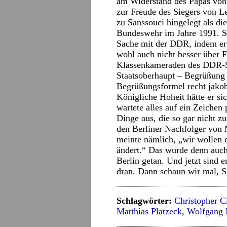
am Widerstand des Papas von
zur Freude des Siegers von L
zu Sanssouci hingelegt als di
Bundeswehr im Jahre 1991. Sel
Sache mit der DDR, indem er 
wohl auch nicht besser über F
Klassenkameraden des DDR-Sc
Staatsoberhaupt – Begrüßung
Begrüßungsformel recht jakob
Königliche Hoheit hätte er si
wartete alles auf ein Zeichen
Dinge aus, die so gar nicht z
den Berliner Nachfolger von 
meinte nämlich, „wir wollen d
ändert.“ Das wurde denn auc
Berlin getan. Und jetzt sind 
dran. Dann schaun wir mal, S
Schlagwörter:
Christopher C
Matthias Platzeck
,
Wolfgang 