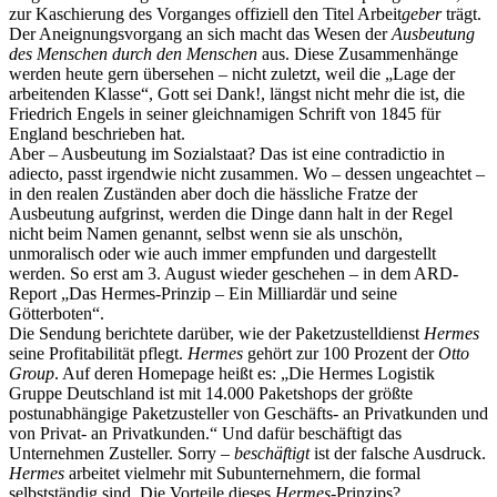
zur Kaschierung des Vorganges offiziell den Titel Arbeit
geber
trägt.
Der Aneignungsvorgang an sich macht das Wesen der
Ausbeutung
des Menschen durch den Menschen
aus. Diese Zusammenhänge
werden heute gern übersehen – nicht zuletzt, weil die „Lage der
arbeitenden Klasse“, Gott sei Dank!, längst nicht mehr die ist, die
Friedrich Engels in seiner gleichnamigen Schrift von 1845 für
England beschrieben hat.
Aber – Ausbeutung im Sozialstaat? Das ist eine contradictio in
adiecto, passt irgendwie nicht zusammen. Wo – dessen ungeachtet –
in den realen Zuständen aber doch die hässliche Fratze der
Ausbeutung aufgrinst, werden die Dinge dann halt in der Regel
nicht beim Namen genannt, selbst wenn sie als unschön,
unmoralisch oder wie auch immer empfunden und dargestellt
werden. So erst am 3. August wieder geschehen – in dem ARD-
Report „Das Hermes-Prinzip – Ein Milliardär und seine
Götterboten“.
Die Sendung berichtete darüber, wie der Paketzustelldienst
Hermes
seine Profitabilität pflegt.
Hermes
gehört zur 100 Prozent der
Otto
Group
. Auf deren Homepage heißt es: „Die Hermes Logistik
Gruppe Deutschland ist mit 14.000 Paketshops der größte
postunabhängige Paketzusteller von Geschäfts- an Privatkunden und
von Privat- an Privatkunden.“ Und dafür beschäftigt das
Unternehmen Zusteller. Sorry –
beschäftigt
ist der falsche Ausdruck.
Hermes
arbeitet vielmehr mit Subunternehmern, die formal
selbstständig sind. Die Vorteile dieses
Hermes
-Prinzips?