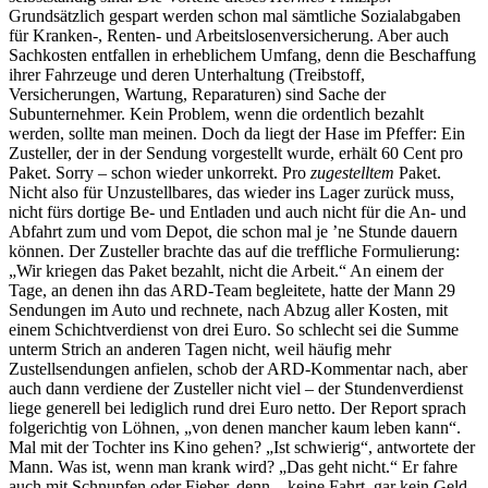
Grundsätzlich gespart werden schon mal sämtliche Sozialabgaben
für Kranken-, Renten- und Arbeitslosenversicherung. Aber auch
Sachkosten entfallen in erheblichem Umfang, denn die Beschaffung
ihrer Fahrzeuge und deren Unterhaltung (Treibstoff,
Versicherungen, Wartung, Reparaturen) sind Sache der
Subunternehmer. Kein Problem, wenn die ordentlich bezahlt
werden, sollte man meinen. Doch da liegt der Hase im Pfeffer: Ein
Zusteller, der in der Sendung vorgestellt wurde, erhält 60 Cent pro
Paket. Sorry – schon wieder unkorrekt. Pro
zugestelltem
Paket.
Nicht also für Unzustellbares, das wieder ins Lager zurück muss,
nicht fürs dortige Be- und Entladen und auch nicht für die An- und
Abfahrt zum und vom Depot, die schon mal je ’ne Stunde dauern
können. Der Zusteller brachte das auf die treffliche Formulierung:
„Wir kriegen das Paket bezahlt, nicht die Arbeit.“ An einem der
Tage, an denen ihn das ARD-Team begleitete, hatte der Mann 29
Sendungen im Auto und rechnete, nach Abzug aller Kosten, mit
einem Schichtverdienst von drei Euro. So schlecht sei die Summe
unterm Strich an anderen Tagen nicht, weil häufig mehr
Zustellsendungen anfielen, schob der ARD-Kommentar nach, aber
auch dann verdiene der Zusteller nicht viel – der Stundenverdienst
liege generell bei lediglich rund drei Euro netto. Der Report sprach
folgerichtig von Löhnen, „von denen mancher kaum leben kann“.
Mal mit der Tochter ins Kino gehen? „Ist schwierig“, antwortete der
Mann. Was ist, wenn man krank wird? „Das geht nicht.“ Er fahre
auch mit Schnupfen oder Fieber, denn – keine Fahrt, gar kein Geld.