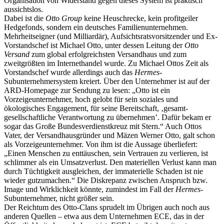
Organisation von Widerstand gegen dieses System ist praktisch
aussichtslos.
Dabei ist die
Otto Group
keine Heuschrecke, kein profitgeiler
Hedgefonds, sondern ein deutsches Familienunternehmen.
Mehrheitseigner (und Milliardär), Aufsichtsratsvorsitzender und Ex-
Vorstandschef ist Michael Otto, unter dessen Leitung der
Otto
Versand
zum global erfolgreichsten Versandhaus und zum
zweitgrößten im Internethandel wurde. Zu Michael Ottos Zeit als
Vorstandschef wurde allerdings auch das
Hermes
-
Subunternehmersystem kreiert. Über den Unternehmer ist auf der
ARD-Homepage zur Sendung zu lesen: „Otto ist ein
Vorzeigeunternehmer, hoch gelobt für sein soziales und
ökologisches Engagement, für seine Bereitschaft, ‚gesamt-
gesellschaftliche Verantwortung zu übernehmen’. Dafür bekam er
sogar das Große Bundesverdienstkreuz mit Stern.“ Auch Ottos
Vater, der Versandhausgründer und Mäzen Werner Otto, galt schon
als Vorzeigeunternehmer. Von ihm ist die Aussage überliefert:
„Einen Menschen zu enttäuschen, sein Vertrauen zu verlieren, ist
schlimmer als ein Umsatzverlust. Den materiellen Verlust kann man
durch Tüchtigkeit ausgleichen, der immaterielle Schaden ist nie
wieder gutzumachen.“ Die Diskrepanz zwischen Anspruch bzw.
Image und Wirklichkeit könnte, zumindest im Fall der
Hermes
-
Subunternehmer, nicht größer sein.
Der Reichtum des Otto-Clans sprudelt im Übrigen auch noch aus
anderen Quellen – etwa aus dem Unternehmen ECE, das in der