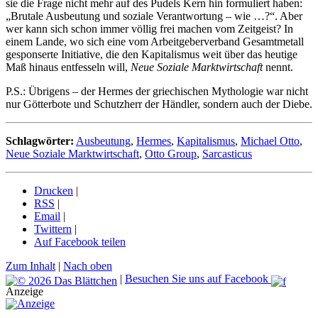
sie die Frage nicht mehr auf des Pudels Kern hin formuliert haben:
„Brutale Ausbeutung und soziale Verantwortung – wie …?“. Aber
wer kann sich schon immer völlig frei machen vom Zeitgeist? In
einem Lande, wo sich eine vom Arbeitgeberverband Gesamtmetall
gesponserte Initiative, die den Kapitalismus weit über das heutige
Maß hinaus entfesseln will,
Neue Soziale Marktwirtschaft
nennt.
P.S.: Übrigens – der Hermes der griechischen Mythologie war nicht
nur Götterbote und Schutzherr der Händler, sondern auch der Diebe.
Schlagwörter:
Ausbeutung
,
Hermes
,
Kapitalismus
,
Michael Otto
,
Neue Soziale Marktwirtschaft
,
Otto Group
,
Sarcasticus
Drucken
|
RSS
|
Email
|
Twittern
|
Auf Facebook teilen
Zum Inhalt
|
Nach oben
|
Besuchen Sie uns auf Facebook
Anzeige