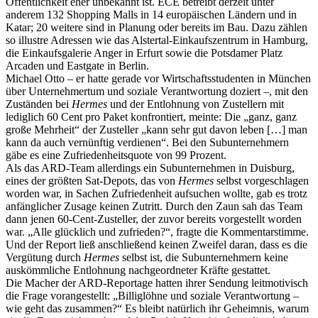
Öffentlichkeit eher unbekannt ist. ECE betreibt derzeit unter
anderem 132 Shopping Malls in 14 europäischen Ländern und in
Katar; 20 weitere sind in Planung oder bereits im Bau. Dazu zählen
so illustre Adressen wie das Alstertal-Einkaufszentrum in Hamburg,
die Einkaufsgalerie Anger in Erfurt sowie die Potsdamer Platz
Arcaden und Eastgate in Berlin.
Michael Otto – er hatte gerade vor Wirtschaftsstudenten in München
über Unternehmertum und soziale Verantwortung doziert –, mit den
Zuständen bei
Hermes
und der Entlohnung von Zustellern mit
lediglich 60 Cent pro Paket konfrontiert, meinte: Die „ganz, ganz
große Mehrheit“ der Zusteller „kann sehr gut davon leben […] man
kann da auch vernünftig verdienen“. Bei den Subunternehmern
gäbe es eine Zufriedenheitsquote von 99 Prozent.
Als das ARD-Team allerdings ein Subunternehmen in Duisburg,
eines der größten Sat-Depots, das von
Hermes
selbst vorgeschlagen
worden war, in Sachen Zufriedenheit aufsuchen wollte, gab es trotz
anfänglicher Zusage keinen Zutritt. Durch den Zaun sah das Team
dann jenen 60-Cent-Zusteller, der zuvor bereits vorgestellt worden
war. „Alle glücklich und zufrieden?“, fragte die Kommentarstimme.
Und der Report ließ anschließend keinen Zweifel daran, dass es die
Vergütung durch
Hermes
selbst ist, die Subunternehmern keine
auskömmliche Entlohnung nachgeordneter Kräfte gestattet.
Die Macher der ARD-Reportage hatten ihrer Sendung leitmotivisch
die Frage vorangestellt: „Billiglöhne und soziale Verantwortung –
wie geht das zusammen?“ Es bleibt natürlich ihr Geheimnis, warum