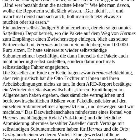
„Und wer bezahlt dann die nächste Miete?“ Wie lebt man davon,
wollte die Reporterin schließlich wissen. „Gar nicht […], und
manchmal denkt man sich auch, holt man sich jetzt etwas zu
rauchen oder zu essen.“
Ein anderer selbstständiger Subunternehmer, der ein so genanntes
Sat(elliten)-Depot betrieb, wo die Pakete auf dem Weg von
Hermes
zum Empfänger einen Zwischenstopp einlegen, blieb aus seiner
Partnerschaft mit
Hermes
auf einem Schuldenberg von 100.000
Euro sitzen. Er hatte seinerseits wieder selbstständige
Subunternehmer beschäftigt, die dann ihrerseits die Pakete auch
nicht unbedingt selbst zustellten, sondern dafür nochmals
selbstständige Fahrer engagierten,
Die Zusteller am Ende der Kette tragen zwar
Hermes
-Bekleidung,
aber rein juristisch hat die Otto-Tochter mit ihnen und ihren
Arbeitsbedingungen nichts zu tun. In dem ARD-Report bestätigte
ein Vertreter der Staatsanwaltschaft: „Unsere Ermittlungen im
Allgemeinen haben ergeben, dass sämtliche vertraglichen und
betriebswirtschaftlichen Risiken vom Paketdienstleister auf den
einzelnen Subunternehmer abgewälzt sind, und deswegen sind wir
machtlos.“ Das Dazwischenschalten mindestens eines formal von
Hermes
unabhängigen Relais’ (Sat-Depot) und die letztliche
Atomisierung obermies bezahlter Zusteller durch Verträge mit
selbständigen Subunternehmern haben für
Hermes
und die
Otto
Group
noch einen weiteren Vorteil: Eine gewerkschaftliche