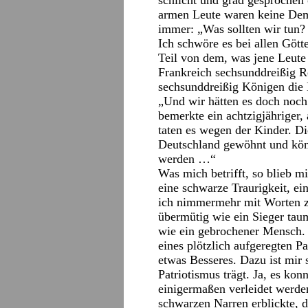
schlicht und grad gesprochen
armen Leute waren keine Dem
immer: „Was sollten wir tun?
Ich schwöre es bei allen Göt
Teil von dem, was jene Leute 
Frankreich sechsunddreißig R
sechsunddreißig Königen die
„Und wir hätten es doch noch
bemerkte ein achtzigjähriger,
taten es wegen der Kinder. Di
Deutschland gewöhnt und könn
werden …“
Was mich betrifft, so blieb 
eine schwarze Traurigkeit, ei
ich nimmermehr mit Worten zu
übermütig wie ein Sieger taum
wie ein gebrochener Mensch. 
eines plötzlich aufgeregten Pa
etwas Besseres. Dazu ist mir 
Patriotismus trägt. Ja, es kon
einigermaßen verleidet werd
schwarzen Narren erblickte, d