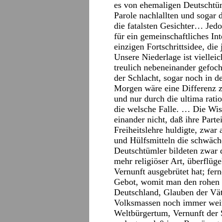
es von ehemaligen Deutschtüm
Parole nachlallten und sogar 
die fatalsten Gesichter… Jed
für ein gemeinschaftliches Int
einzigen Fortschrittsidee, di
Unsere Niederlage ist vielle
treulich nebeneinander gefoc
der Schlacht, sogar noch in 
Morgen wäre eine Differenz 
und nur durch die ultima rati
die welsche Falle. … Die Wis
einander nicht, daß ihre Part
Freiheitslehre huldigte, zwar 
und Hülfsmitteln die schwächer
Deutschtümler bildeten zwar d
mehr religiöser Art, überflüge
Vernunft ausgebrütet hat; fer
Gebot, womit man den rohen P
Deutschland, Glauben der Väte
Volksmassen noch immer weit 
Weltbürgertum, Vernunft der 