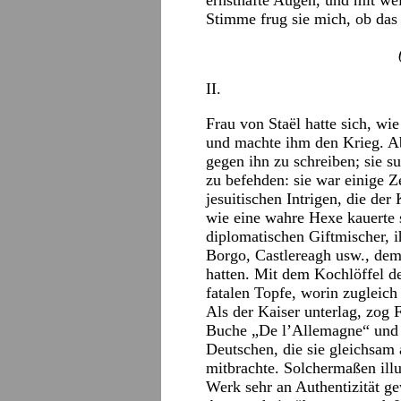
ernsthafte Augen, und mit wei
Stimme frug sie mich, ob das
II.
Frau von Staël hatte sich, wi
und machte ihm den Krieg. Ab
gegen ihn zu schreiben; sie s
zu befehden: sie war einige Ze
jesuitischen Intrigen, die de
wie eine wahre Hexe kauerte 
diplomatischen Giftmischer, i
Borgo, Castlereagh usw., dem
hatten. Mit dem Kochlöffel d
fatalen Topfe, worin zugleic
Als der Kaiser unterlag, zog F
Buche „De l’Allemagne“ und 
Deutschen, die sie gleichsam 
mitbrachte. Solchermaßen illu
Werk sehr an Authentizität g