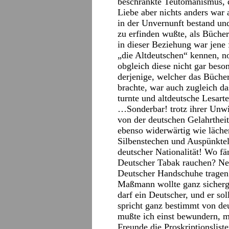
beschränkte Teutomanismus, d
Liebe aber nichts anders war
in der Unvernunft bestand und
zu erfinden wußte, als Büche
in dieser Beziehung war jene
„die Altdeutschen“ kennen, no
obgleich diese nicht gar beso
derjenige, welcher das Büche
brachte, war auch zugleich d
turnte und altdeutsche Lesar
…Sonderbar! trotz ihrer Unwi
von der deutschen Gelahrthei
ebenso widerwärtig wie läche
Silbenstechen und Auspünktel
deutscher Nationalität! Wo f
Deutscher Tabak rauchen? Nei
Deutscher Handschuhe tragen?
Maßmann wollte ganz sicherge
darf ein Deutscher, und er so
spricht ganz bestimmt von deu
mußte ich einst bewundern, m
Freunde die Proskriptionsliste