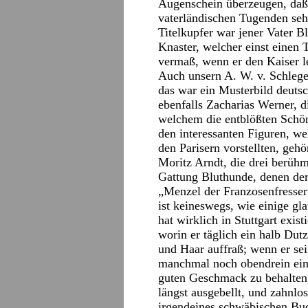
Augenschein überzeugen, daß
vaterländischen Tugenden sehr
Titelkupfer war jener Vater Blü
Knaster, welcher einst einen T
vermaß, wenn er den Kaiser l
Auch unsern A. W. v. Schlegel
das war ein Musterbild deutsc
ebenfalls Zacharias Werner, d
welchem die entblößten Schön
den interessanten Figuren, w
den Parisern vorstellten, geh
Moritz Arndt, die drei berühm
Gattung Bluthunde, denen der
„Menzel der Franzosenfresser
ist keineswegs, wie einige gl
hat wirklich in Stuttgart exis
worin er täglich ein halb Dut
und Haar auffraß; wenn er sei
manchmal noch obendrein ein
guten Geschmack zu behalten, 
längst ausgebellt, und zahnlo
irgendeines schwäbischen Bu