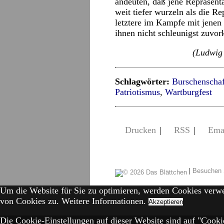
andeuten, daß jene Repräsent
weit tiefer wurzeln als die 
letztere im Kampfe mit jenen
ihnen nicht schleunigst zu
(Ludwig 
Schlagwörter:
Burschenschaf
Patriotismus
,
Wartburgfest
Drucken
|
RSS
|
Ema
|
Besuchen 
Um die Website für Sie zu optimieren, werden Cookies verw
von Cookies zu.
Weitere Informationen.
Akzeptieren
Die Cookie-Einstellungen auf dieser Website sind auf "Cookie