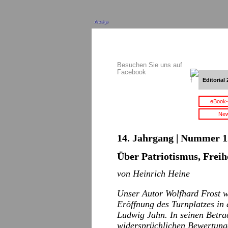
Anzeige
Besuchen Sie uns auf
Facebook
Editorial 
eBook-
New
14. Jahrgang | Nummer 12
Über Patriotismus, Frei
von Heinrich Heine
Unser Autor Wolfhard Frost w
Eröffnung des Turnplatzes in
Ludwig Jahn. In seinen Betra
widersprüchlichen Bewertunge