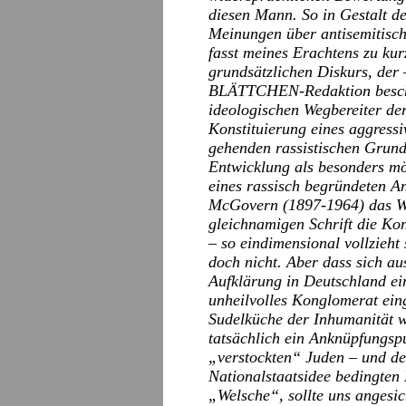
diesen Mann. So in Gestalt d
Meinungen über antisemitisch
fasst meines Erachtens zu kur
grundsätzlichen Diskurs, der 
BLÄTTCHEN-Redaktion beschä
ideologischen Wegbereiter de
Konstituierung eines aggressi
gehenden rassistischen Grund
Entwicklung als besonders mö
eines rassisch begründeten An
McGovern (1897-1964) das Wo
gleichnamigen Schrift die Kon
– so eindimensional vollzieht
doch nicht. Aber dass sich a
Aufklärung in Deutschland ei
unheilvolles Konglomerat ein
Sudelküche der Inhumanität wi
tatsächlich ein Anknüpfungsp
„verstockten“ Juden – und de
Nationalstaatsidee bedingten
„Welsche“, sollte uns angesic