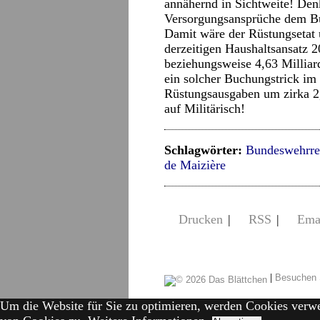
annähernd in Sichtweite! Den
Versorgungsansprüche dem Bu
Damit wäre der Rüstungsetat u
derzeitigen Haushaltsansatz 2
beziehungsweise 4,63 Milliar
ein solcher Buchungstrick im
Rüstungsausgaben um zirka 2,
auf Militärisch!
Schlagwörter:
Bundeswehrr
de Maizière
Drucken
|
RSS
|
Ema
|
Besuchen 
Um die Website für Sie zu optimieren, werden Cookies verw