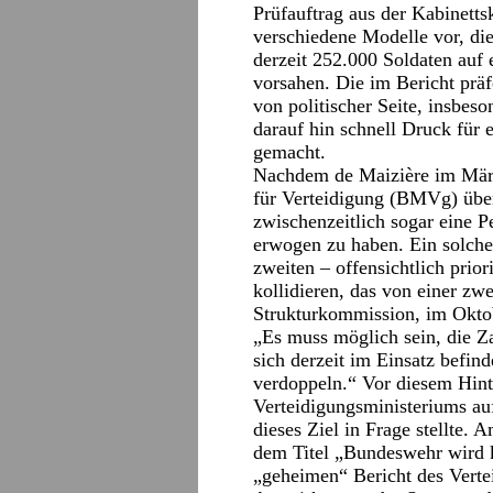
Prüfauftrag aus der Kabinetts
verschiedene Modelle vor, d
derzeit 252.000 Soldaten auf
vorsahen. Die im Bericht präf
von politischer Seite, insbe
darauf hin schnell Druck für
gemacht.
Nachdem de Maizière im Mär
für Verteidigung (BMVg) über
zwischenzeitlich sogar eine 
erwogen zu haben. Ein solch
zweiten – offensichtlich prio
kollidieren, das von einer zw
Strukturkommission, im Okto
„Es muss möglich sein, die Za
sich derzeit im Einsatz befin
verdoppeln.“ Vor diesem Hint
Verteidigungsministeriums auf
dieses Ziel in Frage stellte. 
dem Titel „Bundeswehr wird 
„geheimen“ Bericht des Verte