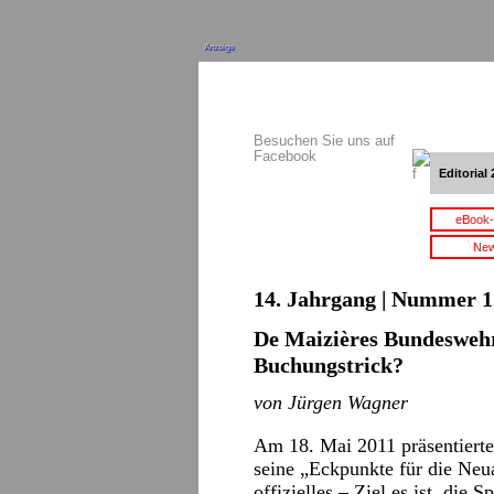
Anzeige
Besuchen Sie uns auf
Facebook
Editorial 
eBook-
New
14. Jahrgang | Nummer 12
De Maizières Bundesweh
Buchungstrick?
von Jürgen Wagner
Am 18. Mai 2011 präsentierte
seine „Eckpunkte für die Neu
offizielles – Ziel es ist, die