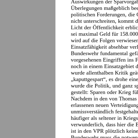
Auswirkungen der Sparvorgabe
Überlegungen maßgeblich beei
politischen Forderungen, di
nicht unterschreiten, kommt d
Licht der Öffentlichkeit erbl
sei maximal Geld für 158.00
wird auf die Folgen verwiese
Einsatzfähigkeit absehbar ve
Bundeswehr fundamental gefä
vorgesehenen Eingriffen ins F
noch in einem Einsatzgebiet 
wurde allenthalben Kritik ge
„kaputtgespart“, es drohe ein
wurde die Politik, und ganz s
gestellt: Sparen oder Krieg fü
Nachdem in den von Thomas d
erlassenen neuen Verteidigun
unmissverständlich festgehal
häufiger als seltener in Kriegs
verwunderlich, dass hier die 
ist in den VPR plötzlich kein
Bundeswehr muss die notwendi