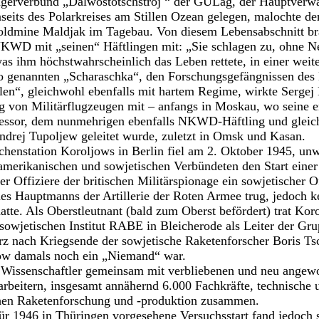
gerverbund „Dalwostotschstroj “ der GULag, der Hauptverwa
eits des Polarkreises am Stillen Ozean gelegen, malochte der
Goldmine Maldjak im Tagebau. Von diesem Lebensabschnitt bra
WD mit „seinen“ Häftlingen mit: „Sie schlagen zu, ohne N
 was ihm höchstwahrscheinlich das Leben rettete, in einer wei
r so genannten „Scharaschka“, den Forschungsgefängnissen d
len“, gleichwohl ebenfalls mit hartem Regime, wirkte Sergej
g von Militärflugzeugen mit – anfangs in Moskau, wo seine e
essor, dem nunmehrigen ebenfalls NKWD-Häftling und gleich
ndrej Tupoljew geleitet wurde, zuletzt in Omsk und Kasan.
chenstation Koroljows in Berlin fiel am 2. Oktober 1945, un
 amerikanischen und sowjetischen Verbündeten den Start eine
r Offiziere der britischen Militärspionage ein sowjetischer Of
nes Hauptmanns der Artillerie der Roten Armee trug, jedoch k
tte. Als Oberstleutnant (bald zum Oberst befördert) trat Kor
 sowjetischen Institut RABE in Bleicherode als Leiter der Gru
kurz nach Kriegsende der sowjetische Raketenforscher Boris Ts
jow damals noch ein „Niemand“ war.
e Wissenschaftler gemeinsam mit verbliebenen und neu angew
rbeitern, insgesamt annähernd 6.000 Fachkräfte, technische 
hen Raketenforschung und -produktion zusammen.
ür 1946 in Thüringen vorgesehene Versuchsstart fand jedoch 