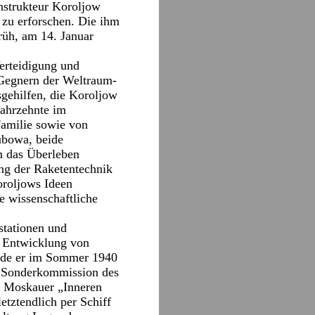
onstrukteur Koroljow
 zu erforschen. Die ihm
rüh, am 14. Januar
erteidigung und
 Gegnern der Weltraum-
sgehilfen, die Koroljow
Jahrzehnte im
Familie sowie von
ubowa, beide
m das Überleben
ng der Raketentechnik
Koroljows Ideen
e wissenschaftliche
stationen und
r Entwicklung von
urde er im Sommer 1940
er Sonderkommission des
n Moskauer „Inneren
tztendlich per Schiff