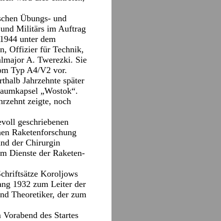
ischen Übungs- und
 und Militärs im Auftrag
 1944 unter dem
, Offizier für Technik,
almajor A. Twerezki. Sie
vom Typ A4/V2 vor.
thalb Jahrzehnte später
traumkapsel „Wostok“.
hrzehnt zeigte, noch
bevoll geschriebenen
chen Raketenforschung
nd der Chirurgin
im Dienste der Raketen-
Schriftsätze Koroljows
ang 1932 zum Leiter der
nd Theoretiker, der zum
 Vorabend des Startes