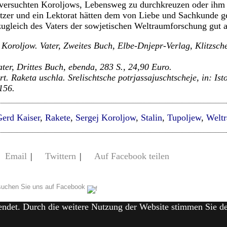
 versuchten Koroljows, Lebensweg zu durchkreuzen oder ihm z
tzer und ein Lektorat hätten dem von Liebe und Sachkunde g
zugleich des Vaters der sowjetischen Weltraumforschung gut 
 Koroljow. Vater, Zweites Buch, Elbe-Dnjepr-Verlag, Klitzsch
ater, Drittes Buch, ebenda, 283 S., 24,90 Euro.
t. Raketa uschla. Srelischtsche potrjassajuschtscheje, in: Isto
156.
erd Kaiser
,
Rakete
,
Sergej Koroljow
,
Stalin
,
Tupoljew
,
Welt
Email
|
Twittern
|
Auf Facebook teilen
uchen Sie uns auf Facebook
endet. Durch die weitere Nutzung der Website stimmen Sie 