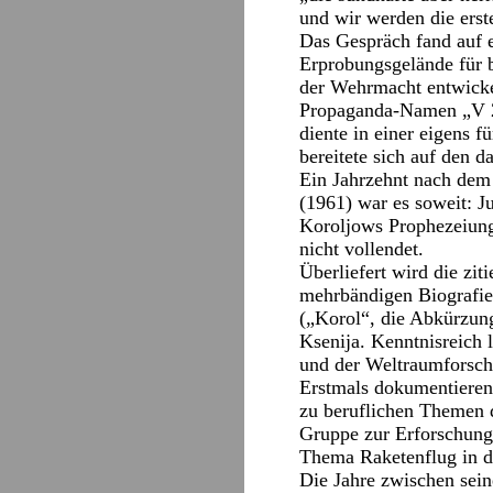
und wir werden die erst
Das Gespräch fand auf 
Erprobungsgelände für b
der Wehrmacht entwicke
Propaganda-Namen „V 2“ 
diente in einer eigens 
bereitete sich auf den 
Ein Jahrzehnt nach dem 
(1961) war es soweit: J
Koroljows Prophezeiung 
nicht vollendet.
Überliefert wird die zit
mehrbändigen Biografie
(„Korol“, die Abkürzun
Ksenija. Kenntnisreich 
und der Weltraumforsch
Erstmals dokumentieren 
zu beruflichen Themen 
Gruppe zur Erforschung
Thema Raketenflug in di
Die Jahre zwischen sei