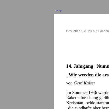
Anzeige
Besuchen Sie uns auf Faceb
14. Jahrgang | Numm
„Wir werden die ers
von Gerd Kaiser
Im Sommer 1946 wurde d
Raketenforschung gerüh
Kreisman, beide stammte
„die sündhafte aber herr