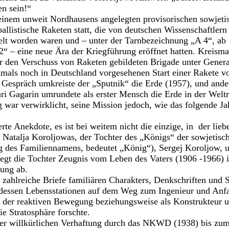
en sein!“
einem unweit Nordhausens angelegten provisorischen sowjet
allistische Raketen statt, die von deutschen Wissenschaftlern
lt worden waren und – unter der Tarnbezeichnung „A 4“, ab
– eine neue Ära der Kriegführung eröffnet hatten. Kreisman
für den Verschuss von Raketen gebildeten Brigade unter Gener
damals noch in Deutschland vorgesehenen Start einer Rakete 
Gespräch umkreiste der „Sputnik“ die Erde (1957), und ander
uri Gagarin umrundete als erster Mensch die Erde in der Wel
war verwirklicht, seine Mission jedoch, wie das folgende Ja
ierte Anekdote, es ist bei weitem nicht die einzige, in der lie
 Natalja Koroljowas, der Tochter des „Königs“ der sowjetis
g des Familiennamens, bedeutet „König“), Sergej Koroljow, u
legt die Tochter Zeugnis vom Leben des Vaters (1906 -1966) 
ung ab.
zahlreiche Briefe familiären Charakters, Denkschriften und 
dessen Lebensstationen auf dem Weg zum Ingenieur und Anf
 der reaktiven Bewegung beziehungsweise als Konstrukteur u
e Stratosphäre forschte.
ner willkürlichen Verhaftung durch das NKWD (1938) bis zum