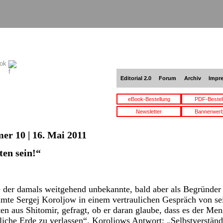
ook
Editorial 2.0
Forum
Archiv
Impr
eBook-Bestellung
PDF-Bestel
Newsletter
Bannerwer
er 10 | 16. Mai 2011
ten sein!“
er damals weitgehend unbekannte, bald aber als Begründer 
mte Sergej Koroljow in einem vertraulichen Gespräch von 
n aus Shitomir, gefragt, ob er daran glaube, dass es der Me
liche Erde zu verlassen“. Koroljows Antwort: „Selbstverständl