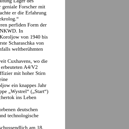
ltung Lager des
 geniale Forscher mit
chte er die Erfahrung
ekrolog.“
teren perfiden Form der
es NKWD. In
 Koroljow von 1940 bis
rste Scharaschka von
falls weltberühmten
weit Cuxhavens, wo die
r erbeuteten A4/V2
fizier mit hoher Stirn
eine
oljow ein knappes Jahr
ppe „Wystrel“ („Start“)
chertok ins Leben
orbenen deutschen
und technologische
schussendlich am 18.