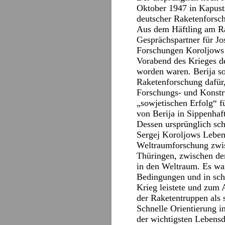
Oktober 1947 in Kapusti
deutscher Raketenforsch
Aus dem Häftling am Ra
Gesprächspartner für Jo
Forschungen Koroljows u
Vorabend des Krieges de
worden waren. Berija so
Raketenforschung dafür
Forschungs- und Konstr
„sowjetischen Erfolg“ f
von Berija in Sippenhaf
Dessen ursprünglich sc
Sergej Koroljows Lebens
Weltraumforschung zwi
Thüringen, zwischen de
in den Weltraum. Es wa
Bedingungen und in schw
Krieg leistete und zum
der Raketentruppen als 
Schnelle Orientierung i
der wichtigsten Lebens