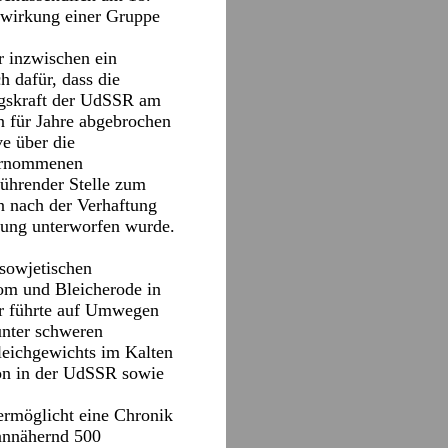
itwirkung einer Gruppe
 inzwischen ein
h dafür, dass die
ungskraft der UdSSR am
en für Jahre abgebrochen
e über die
bernommenen
ührender Stelle zum
n nach der Verhaftung
tung unterworfen wurde.
 sowjetischen
m und Bleicherode in
ur führte auf Umwegen
unter schweren
leichgewichts im Kalten
ion in der UdSSR sowie
 ermöglicht eine Chronik
 annähernd 500