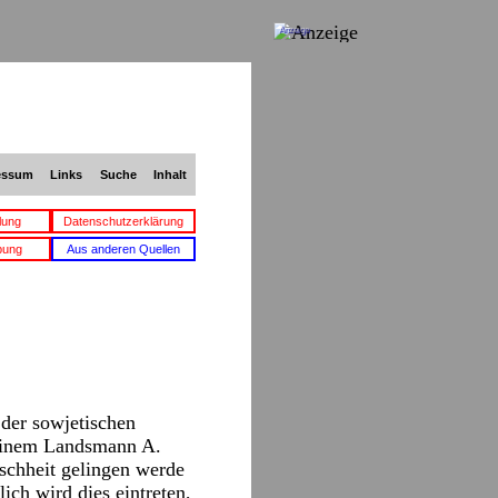
Anzeige
essum
Links
Suche
Inhalt
lung
Datenschutzerklärung
bung
Aus anderen Quellen
der sowjetischen
seinem Landsmann A.
nschheit gelingen werde
ich wird dies eintreten,