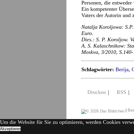
Personen, die entweder
Ein kompetenter Überse
Vaters der Autorin und 
Natalja Koroljowa: S.P.
Euro.
Dies.: S. P. Koroljow. V
A. S. Kalaschnikow: Star
Moskva, 3/2010, S.140-
Schlagwörter:
Berija
,
G
Drucken
|
RSS
|
|
Bes
Um die Website für Sie zu optimieren, werden Cookies verw
Akzeptieren