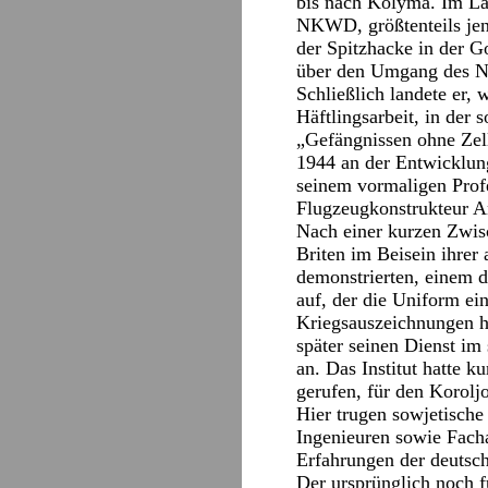
bis nach Kolyma. Im La
NKWD, größtenteils jens
der Spitzhacke in der 
über den Umgang des NK
Schließlich landete er,
Häftlingsarbeit, in de
„Gefängnissen ohne Zel
1944 an der Entwicklun
seinem vormaligen Prof
Flugzeugkonstrukteur A
Nach einer kurzen Zwis
Briten im Beisein ihrer
demonstrierten, einem de
auf, der die Uniform ei
Kriegsauszeichnungen ha
später seinen Dienst im
an. Das Institut hatte 
gerufen, für den Korol
Hier trugen sowjetisch
Ingenieuren sowie Facha
Erfahrungen der deutsc
Der ursprünglich noch f