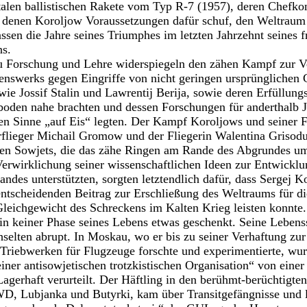
ntalen ballistischen Rakete vom Typ R-7 (1957), deren Chefk
n denen Koroljow Voraussetzungen dafür schuf, den Weltraum
ssen die Jahre seines Triumphes im letzten Jahrzehnt seines f
ns.
u Forschung und Lehre widerspiegeln den zähen Kampf zur V
enswerks gegen Eingriffe von nicht geringen ursprünglichen
ie Jossif Stalin und Lawrentij Berija, sowie deren Erfüllung
oden nahe brachten und dessen Forschungen für anderthalb 
en Sinne „auf Eis“ legten. Der Kampf Koroljows und seiner 
flieger Michail Gromow und der Fliegerin Walentina Grisod
en Sowjets, die das zähe Ringen am Rande des Abgrundes u
erwirklichung seiner wissenschaftlichen Ideen zur Entwicklu
andes unterstützten, sorgten letztendlich dafür, dass Sergej 
entscheidenden Beitrag zur Erschließung des Weltraums für di
leichgewicht des Schreckens im Kalten Krieg leisten konnte.
n keiner Phase seines Lebens etwas geschenkt. Seine Lebens
selten abrupt. In Moskau, wo er bis zu seiner Verhaftung zu
d Triebwerken für Flugzeuge forschte und experimentierte, w
ner antisowjetischen trotzkistischen Organisation“ von ein
gerhaft verurteilt. Der Häftling in den berühmt-berüchtigte
, Lubjanka und Butyrki, kam über Transitgefängnisse und le