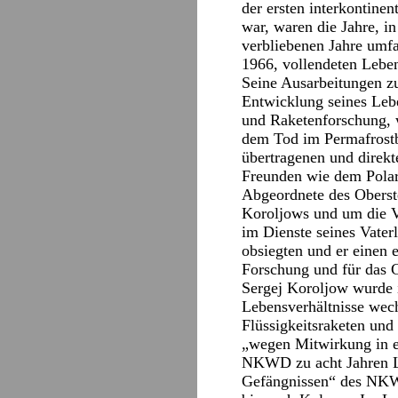
der ersten interkontine
war, waren die Jahre, i
verbliebenen Jahre umfa
1966, vollendeten Lebe
Seine Ausarbeitungen z
Entwicklung seines Leb
und Raketenforschung, w
dem Tod im Permafrostb
übertragenen und direkt
Freunden wie dem Polar
Abgeordnete des Oberst
Koroljows und um die V
im Dienste seines Vaterl
obsiegten und er einen 
Forschung und für das G
Sergej Koroljow wurde i
Lebensverhältnisse wech
Flüssigkeitsraketen un
„wegen Mitwirkung in ei
NKWD zu acht Jahren La
Gefängnissen“ des NKWD