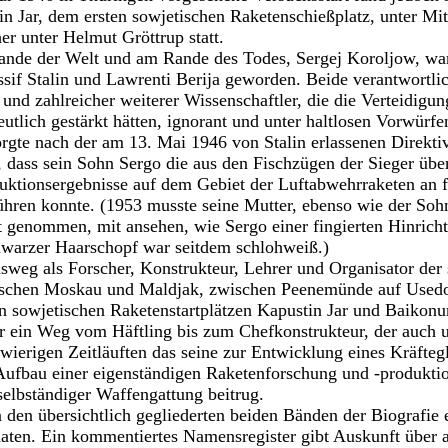
n Jar, dem ersten sowjetischen Raketenschießplatz, unter M
er unter Helmut Gröttrup statt.
nde der Welt und am Rande des Todes, Sergej Koroljow, war
ssif Stalin und Lawrenti Berija geworden. Beide verantwortlic
nd zahlreicher weiterer Wissenschaftler, die die Verteidig
utlich gestärkt hätten, ignorant und unter haltlosen Vorwürf
rgte nach der am 13. Mai 1946 von Stalin erlassenen Direktiv
, dass sein Sohn Sergo die aus den Fischzügen der Sieger ü
uktionsergebnisse auf dem Gebiet der Luftabwehrraketen an f
ühren konnte. (1953 musste seine Mutter, ebenso wie der Soh
t genommen, mit ansehen, wie Sergo einer fingierten Hinrich
hwarzer Haarschopf war seitdem schlohweiß.)
weg als Forscher, Konstrukteur, Lehrer und Organisator der
schen Moskau und Maldjak, zwischen Peenemünde auf Usedo
n sowjetischen Raketenstartplätzen Kapustin Jar und Baikon
r ein Weg vom Häftling bis zum Chefkonstrukteur, der auch 
ierigen Zeitläuften das seine zur Entwicklung eines Kräfteg
 Aufbau einer eigenständigen Raketenforschung und -produkt
selbständiger Waffengattung beitrug.
n den übersichtlich gegliederten beiden Bänden der Biografie
daten. Ein kommentiertes Namensregister gibt Auskunft über