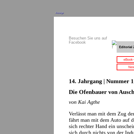
Anzeige
Besuchen Sie uns auf
Facebook
Editorial 
eBook-
New
14. Jahrgang | Nummer 10
Die Ofenbauer von Ausc
von Kai Agthe
Verlässt man mit dem Zug den
fährt man mit dem Auto auf d
sich rechter Hand ein unsche
sich durch nichts von der Ind