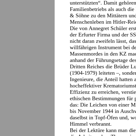
unterstützten“. Damit gehöre
Familienbetriebs als auch di
& Söhne zu den Mittätern und
Menschenleben im Hitler-Rei
Die von Annegret Schüler ers
der Erfurter Firma und der SS
nicht daran zweifeln lässt, d
willfährigen Instrument bei d
Massenmordes in den KZ mache
anhand der Führungsetage des
Dritten Reiches die Brüder 
(1904-1979) leiteten –, sonde
Ingenieure, die Anteil hatte
hocheffektiver Krematoriums
Effizienz zu erreichen, versti
ethischen Bestimmungen für pi
das: Die Leichen von einer M
bis November 1944 in Auschw
daselbst in Topf-Öfen und, wo
Himmel verbrannt.
Bei der Lektüre kann man die 