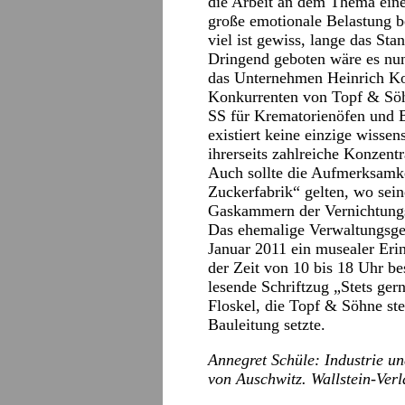
die Arbeit an dem Thema eine
große emotionale Belastung b
viel ist gewiss, lange das S
Dringend geboten wäre es nun,
das Unternehmen Heinrich Kor
Konkurrenten von Topf & Sö
SS für Krematorienöfen und Be
existiert keine einzige wissen
ihrerseits zahlreiche Konzent
Auch sollte die Aufmerksamkei
Zuckerfabrik“ gelten, wo sein
Gaskammern der Vernichtungsl
Das ehemalige Verwaltungsge
Januar 2011 ein musealer Erin
der Zeit von 10 bis 18 Uhr b
lesende Schriftzug „Stets gern
Floskel, die Topf & Söhne ste
Bauleitung setzte.
Annegret Schüle: Industrie u
von Auschwitz. Wallstein-Verl