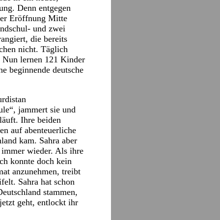
gung. Denn entgegen
rer Eröffnung Mitte
undschul- und zwei
ngiert, die bereits
chen nicht. Täglich
 Nun lernen 121 Kinder
ine beginnende deutsche
urdistan
le“, jammert sie und
äuft. Ihre beiden
en auf abenteuerliche
hland kam. Sahra aber
s immer wieder. Als ihre
Ich konnte doch kein
mat anzunehmen, treibt
felt. Sahra hat schon
Deutschland stammen,
tzt geht, entlockt ihr