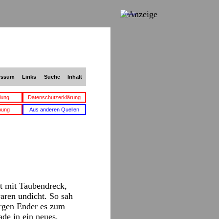
Anzeige
essum
Links
Suche
Inhalt
lung
Datenschutzerklärung
bung
Aus anderen Quellen
ät mit Taubendreck,
aren undicht. So sah
ürgen Ender es zum
ade in ein neues,