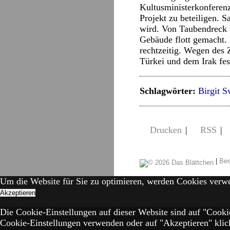
Kultusministerkonferenz
Projekt zu beteiligen. S
wird. Von Taubendreck 
Gebäude flott gemacht.
rechtzeitig. Wegen des
Türkei und dem Irak fes
Schlagwörter:
Birgit S
Drucken
|
RSS
|
|
Bes
Um die Website für Sie zu optimieren, werden Cookies verw
Akzeptieren
Die Cookie-Einstellungen auf dieser Website sind auf "Cooki
Cookie-Einstellungen verwenden oder auf "Akzeptieren" klick