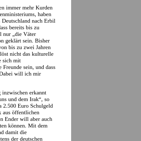
hren immer mehr Kurden
nenministeriums, haben
s Deutschland nach Erbil
ass bereits bis zu
 nur „die Väter
 geklärt sein. Bisher
von bis zu zwei Jahren
st nicht das kulturelle
 sich mit
e Freunde sein, und dass
Dabei will ich mir
g inzwischen erkannt
uns und dem Irak“, so
wa 2.500 Euro Schulgeld
x aus öffentlichen
en Ender will aber auch
isten können. Mit dem
nd damit die
tens der deutschen