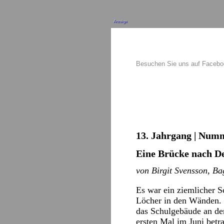
Anzeige
Besuchen Sie uns auf Faceb
13. Jahrgang | Numm
Eine Brücke nach D
von Birgit Svensson, B
Es war ein ziemlicher S
Löcher in den Wänden. 
das Schulgebäude an der
ersten Mal im Juni betr