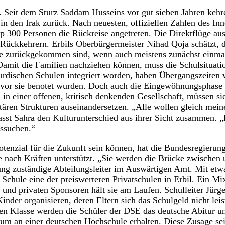
ll. Seit dem Sturz Saddam Husseins vor gut sieben Jahren ke
in den Irak zurück. Nach neuesten, offiziellen Zahlen des In
pp 300 Personen die Rückreise angetreten. Die Direktflüge au
t Rückkehrern. Erbils Oberbürgermeister Nihad Qoja schätzt, d
te zurückgekommen sind, wenn auch meistens zunächst einmal
mit die Familien nachziehen können, muss die Schulsituation
kurdischen Schulen integriert worden, haben Übergangszeiten 
or sie benotet wurden. Doch auch die Eingewöhnungsphase lö
n einer offenen, kritisch denkenden Gesellschaft, müssen sie
itären Strukturen auseinandersetzen. „Alle wollen gleich mein
fasst Sahra den Kulturunterschied aus ihrer Sicht zusammen. „
ussuchen.“
otenzial für die Zukunft sein können, hat die Bundesregierun
 nach Kräften unterstützt. „Sie werden die Brücke zwischen 
ung zuständige Abteilungsleiter im Auswärtigen Amt. Mit et
 Schule eine der preiswerteren Privatschulen in Erbil. Ein Mi
und privaten Sponsoren hält sie am Laufen. Schulleiter Jürg
Kinder organisieren, deren Eltern sich das Schulgeld nicht le
en Klasse werden die Schüler der DSE das deutsche Abitur u
um an einer deutschen Hochschule erhalten. Diese Zusage sei