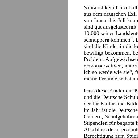
Sahra ist kein Einzelfa
aus dem deutschen Exil 
von Januar bis Juli kna
sind gut ausgelastet mi
10.000 seiner Landsleu
schnuppern kommen“. Da
sind die Kinder in die 
bewilligt bekommen, bev
Problem. Aufgewachsen i
erzkonservativen, autor
ich so werde wie sie“, 
meine Freunde selbst a
Dass diese Kinder ein P
und die Deutsche Schule
der für Kultur und Bild
im Jahr ist die Deutsche
Geldern, Schulgebühren 
Stipendien für begabte 
Abschluss der dreizehnt
Berechtigung zum Studi