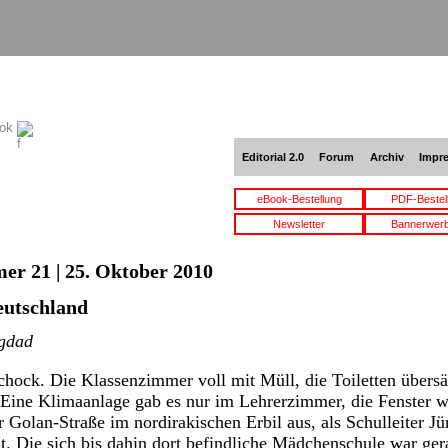
ook
Editorial 2.0
Forum
Archiv
Impr
eBook-Bestellung
PDF-Bestel
Newsletter
Bannerwer
er 21 | 25. Oktober 2010
eutschland
agdad
chock. Die Klassenzimmer voll mit Müll, die Toiletten übers
Eine Klimaanlage gab es nur im Lehrerzimmer, die Fenster w
 Golan-Straße im nordirakischen Erbil aus, als Schulleiter J
at. Die sich bis dahin dort befindliche Mädchenschule war ger