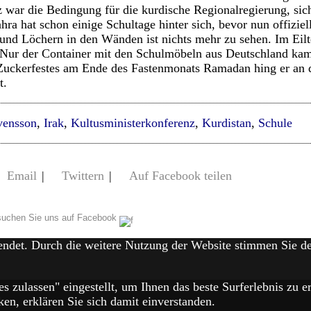
 war die Bedingung für die kurdische Regionalregierung, sic
ahra hat schon einige Schultage hinter sich, bevor nun offizie
und Löchern in den Wänden ist nichts mehr zu sehen. Im Ei
 Nur der Container mit den Schulmöbeln aus Deutschland ka
 Zuckerfestes am Ende des Fastenmonats Ramadan hing er an 
t.
vensson
,
Irak
,
Kultusministerkonferenz
,
Kurdistan
,
Schule
Email
|
Twittern
|
Auf Facebook teilen
uchen Sie uns auf Facebook
endet. Durch die weitere Nutzung der Website stimmen Sie 
es zulassen" eingestellt, um Ihnen das beste Surferlebnis zu
en, erklären Sie sich damit einverstanden.