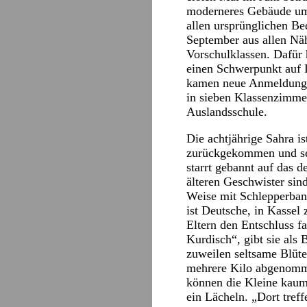
moderneres Gebäude umg
allen ursprünglichen Be
September aus allen Näh
Vorschulklassen. Dafür h
einen Schwerpunkt auf D
kamen neue Anmeldunge
in sieben Klassenzimmer
Auslandsschule.
Die achtjährige Sahra i
zurückgekommen und sei
starrt gebannt auf das
älteren Geschwister sin
Weise mit Schlepperband
ist Deutsche, in Kassel
Eltern den Entschluss fa
Kurdisch“, gibt sie als
zuweilen seltsame Blüten
mehrere Kilo abgenomme
können die Kleine kaum t
ein Lächeln. „Dort treff