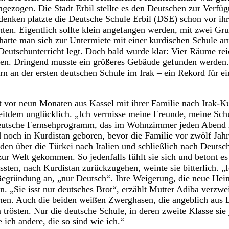
ezogen. Die Stadt Erbil stellte es den Deutschen zur Verfü
denken platzte die Deutsche Schule Erbil (DSE) schon vor ih
ten. Eigentlich sollte klein angefangen werden, mit zwei Gr
atte man sich zur Untermiete mit einer kurdischen Schule arra
eutschunterricht legt. Doch bald wurde klar: Vier Räume rei
n. Dringend musste ein größeres Gebäude gefunden werden.
n an der ersten deutschen Schule im Irak – ein Rekord für e
st vor neun Monaten aus Kassel mit ihrer Familie nach Irak-K
tdem unglücklich. „Ich vermisse meine Freunde, meine Schu
 deutsche Fernsehprogramm, das im Wohnzimmer jeden Abend l
d noch in Kurdistan geboren, bevor die Familie vor zwölf Jahr
en über die Türkei nach Italien und schließlich nach Deutsc
 zur Welt gekommen. So jedenfalls fühlt sie sich und betont e
ssten, nach Kurdistan zurückzugehen, weinte sie bitterlich. „
 Begründung an, „nur Deutsch“. Ihre Weigerung, die neue Hei
. „Sie isst nur deutsches Brot“, erzählt Mutter Adiba verzwei
n. Auch die beiden weißen Zwerghasen, die angeblich aus 
rösten. Nur die deutsche Schule, in deren zweite Klasse sie je
e ich andere, die so sind wie ich.“