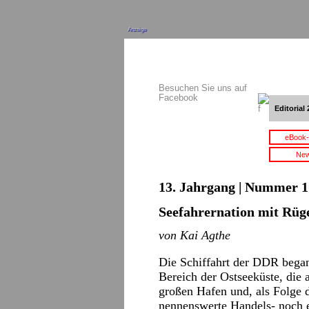
Anzeige
Besuchen Sie uns auf
Facebook
Editorial 
eBook-
New
13. Jahrgang | Nummer 17
Seefahrernation mit Rüg
von Kai Agthe
Die Schiffahrt der DDR began
Bereich der Ostseeküste, die
großen Hafen und, als Folge 
nennenswerte Handels- noch ei