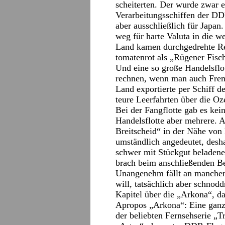
scheiterten. Der wurde zwar 
Verarbeitungsschiffen der DD
aber ausschließlich für Japa
weg für harte Valuta in die w
Land kamen durchgedrehte Res
tomatenrot als „Rügener Fisch
Und eine so große Handelsflot
rechnen, wenn man auch Fremd
Land exportierte per Schiff de
teure Leerfahrten über die Oz
Bei der Fangflotte gab es kein
Handelsflotte aber mehrere. 
Breitscheid“ in der Nähe vo
umständlich angedeutet, desha
schwer mit Stückgut beladene
brach beim anschließenden B
Unangenehm fällt an manchen 
will, tatsächlich aber schnod
Kapitel über die „Arkona“, da
Apropos „Arkona“: Eine ganz 
der beliebten Fernsehserie „T