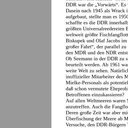
DDR war die „Vorwärts“. Es w
Dasein nach 1945 als Wrack 
aufgebaut, stellte man es 195
schaffte es die DDR innerhalb
größten Universalreedereien E
weltweit größte Fischfangflo
Biskupek und Olaf Jacobs im
großer Fahrt“, der parallel z
den MDR und den NDR entst
Ob Seemann in der DDR zu sei
beurteilt werden. Ab 1961 wa
weite Welt zu sehen. Natürlic
inoffizieller Mitarbeiter des
Mielke-Personals als potentiel
daß schon vermutete Eheprob
Betroffenen einzukassieren?
Auf allen Weltmeeren waren
anzutreffen. Auch die Fangflo
Deren große Zeit war aber mi
Überfischung der Meere ab Mi
Versuche, den DDR-Bürgern T