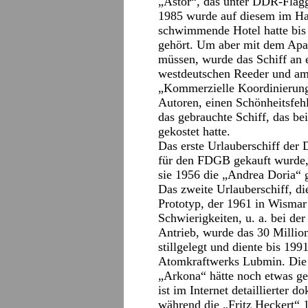
„Astor“, das unter DDR-Flag
1985 wurde auf diesem im H
schwimmende Hotel hatte bis 
gehört. Um aber mit dem Apar
müssen, wurde das Schiff an 
westdeutschen Reeder und a
„Kommerzielle Koordinierung“
Autoren, einen Schönheitsfeh
das gebrauchte Schiff, das b
gekostet hatte.
Das erste Urlauberschiff der 
für den FDGB gekauft wurde, 
sie 1956 die „Andrea Doria“
Das zweite Urlauberschiff, d
Prototyp, der 1961 in Wismar
Schwierigkeiten, u. a. bei der
Antrieb, wurde das 30 Millio
stillgelegt und diente bis 199
Atomkraftwerks Lubmin. Die G
„Arkona“ hätte noch etwas ge
ist im Internet detaillierter 
während die „Fritz Heckert“ 