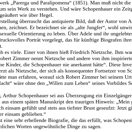
twerk „Parerga und Paralipomena“ (1851). Man muß nicht die
 um sein Werk zu verstehen. Und wäre Schopenhauer ein Zeitge
geäußert wie über Hegel.
rstellung überrascht das antiquierte Bild, daß der Autor von 
n, zeichnet. Er bezeichnet sie als „alte Jungfer“, wohl unwis
exuelle Orientierung zu leben. Über Adele und ihr ungelebte
rucksvolles Porträt vorgelegt, das für künftige Biografen ihre
t.
 es viele. Einer von ihnen hieß Friedrich Nietzsche. Ihm wa
Robert Zimmer nennt Nietzsche und andere von ihm inspirierte
time Kinder, die Schopenhauer nie anerkannt hätte“. Diese Inv
zt als Nietzsche, der sich als konsequenter Fortsetzer von 
ätte man erfahren, worauf sich Robert Zimmer bei seinem Urtei
Macht“ wäre ohne den „Willen zum Leben“ seines Vorbildes 
r, Arthur Schopenhauer sei aus Überzeugung ein Einzelgänge
t aus einem späten Manuskript den traurigen Hinweis: „Mein
h einsam gefühlt und stets aus tiefster Brust geseufzt: Jetzt
er einsam geblieben.“
eine sehr erhellende Biografie, die das erfüllt, was Schopenh
hnlichen Worten ungewöhnliche Dinge zu sagen.