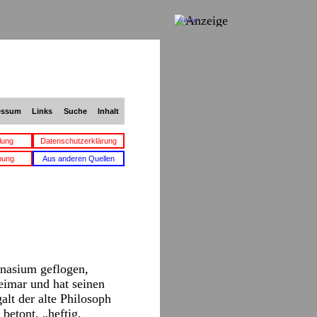
Anzeige
essum
Links
Suche
Inhalt
lung
Datenschutzerklärung
bung
Aus anderen Quellen
nasium geflogen,
eimar und hat seinen
lt der alte Philosoph
betont, „heftig,