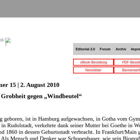
ook
Editorial 2.0
Forum
Archiv
Impr
eBook-Bestellung
PDF-Bestel
Newsletter
Bannerwer
er 15 | 2. August 2010
r Grobheit gegen „Windbeutel“
g geboren, ist in Hamburg aufgewachsen, in Gotha vom Gym
 in Rudolstadt, verkehrte dank seiner Mutter bei Goethe in W
 1860 in dessen Geburtsstadt verbracht. In Frankfurt/Main ga
. Als Mensch und Denker war Schopenhauer, wie sein Biograf 