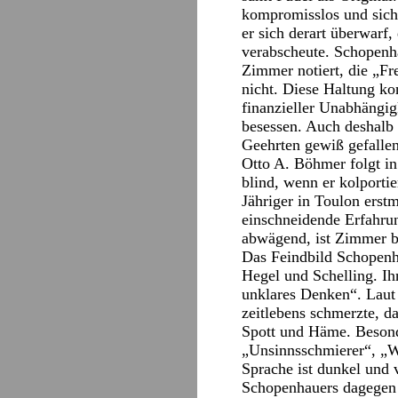
kompromisslos und sich
er sich derart überwarf,
verabscheute. Schopenha
Zimmer notiert, die „Fr
nicht. Diese Haltung ko
finanzieller Unabhängigk
besessen. Auch deshalb 
Geehrten gewiß gefallen
Otto A. Böhmer folgt i
blind, wenn er kolportie
Jähriger in Toulon erst
einschneidende Erfahrun
abwägend, ist Zimmer b
Das Feindbild Schopenha
Hegel und Schelling. Ih
unklares Denken“. Laut 
zeitlebens schmerzte, da
Spott und Häme. Besonde
„Unsinnsschmierer“, „Wi
Sprache ist dunkel und 
Schopenhauers dagegen is