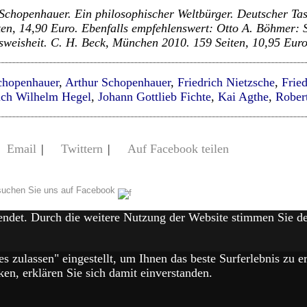
Schopenhauer. Ein philosophischer Weltbürger. Deutscher Ta
en, 14,90 Euro.
Ebenfalls empfehlenswert: Otto A. Böhmer:
sweisheit. C. H. Beck, München 2010. 159 Seiten, 10,95 Eur
chopenhauer
,
Arthur Schopenhauer
,
Friedrich Nietzsche
,
Frie
ich Wilhelm Hegel
,
Johann Gottlieb Fichte
,
Kai Agthe
,
Rober
Email
|
Twittern
|
Auf Facebook teilen
uchen Sie uns auf Facebook
endet. Durch die weitere Nutzung der Website stimmen Sie 
es zulassen" eingestellt, um Ihnen das beste Surferlebnis zu
en, erklären Sie sich damit einverstanden.