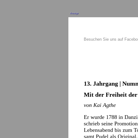
Anzeige
Besuchen Sie uns auf Faceb
13. Jahrgang | Numm
Mit der Freiheit de
von Kai Agthe
Er wurde 1788 in Danzi
schrieb seine Promotion
Lebensabend bis zum Tod
samt Pudel als Original