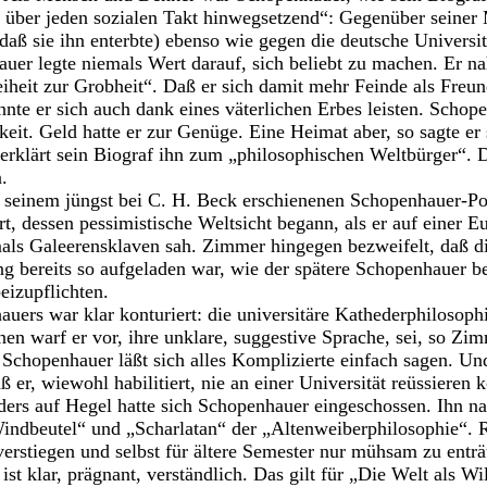
 über jeden sozialen Takt hinwegsetzend“: Gegenüber seiner 
 daß sie ihn enterbte) ebenso wie gegen die deutsche Universit
uer legte niemals Wert darauf, sich beliebt zu machen. Er n
eiheit zur Grobheit“. Daß er sich damit mehr Feinde als Freun
nnte er sich auch dank eines väterlichen Erbes leisten. Schop
eit. Geld hatte er zur Genüge. Eine Heimat aber, so sagte er s
erklärt sein Biograf ihn zum „philosophischen Weltbürger“. 
.
n seinem jüngst bei C. H. Beck erschienenen Schopenhauer-Po
rt, dessen pessimistische Weltsicht begann, als er auf einer E
mals Galeerensklaven sah. Zimmer hingegen bezweifelt, daß d
g bereits so aufgeladen war, wie der spätere Schopenhauer be
eizupflichten.
uers war klar konturiert: die universitäre Kathederphilosophi
nen warf er vor, ihre unklare, suggestive Sprache, sei, so Z
Schopenhauer läßt sich alles Komplizierte einfach sagen. Und
ß er, wiewohl habilitiert, nie an einer Universität reüssieren 
rs auf Hegel hatte sich Schopenhauer eingeschossen. Ihn na
ndbeutel“ und „Scharlatan“ der „Altenweiberphilosophie“. Ri
verstiegen und selbst für ältere Semester nur mühsam zu enträ
t klar, prägnant, verständlich. Das gilt für „Die Welt als Wi