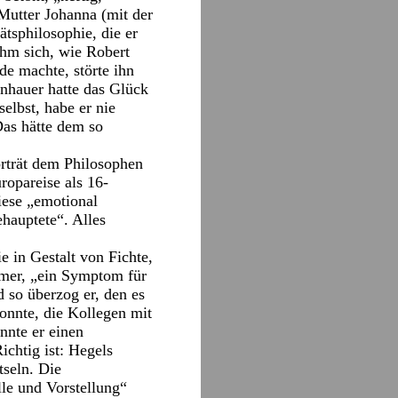
Mutter Johanna (mit der
ätsphilosophie, die er
ahm sich, wie Robert
de machte, störte ihn
enhauer hatte das Glück
elbst, habe er nie
Das hätte dem so
rträt dem Philosophen
uropareise als 16-
iese „emotional
hauptete“. Alles
e in Gestalt von Fichte,
immer, „ein Symptom für
 so überzog er, den es
konnte, die Kollegen mit
nnte er einen
chtig ist: Hegels
tseln. Die
lle und Vorstellung“