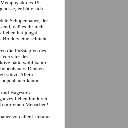
 Metaphysik des 19.
nosse, er hätte sich
Adele Schopenhauer, der
send, daß es ihr nicht
s Leben hat jüngst
s Bruders eine schlicht
ren die Fußstapfen des
 Vertreter des
ektive hätte wohl kaum
Schopenhauers Denken
l stützt. Allein
Schopenhauer kaum
r und Hagestolz
 ganzes Leben hindurch
 gib mir einen Menschen!
auer von aller Literatur