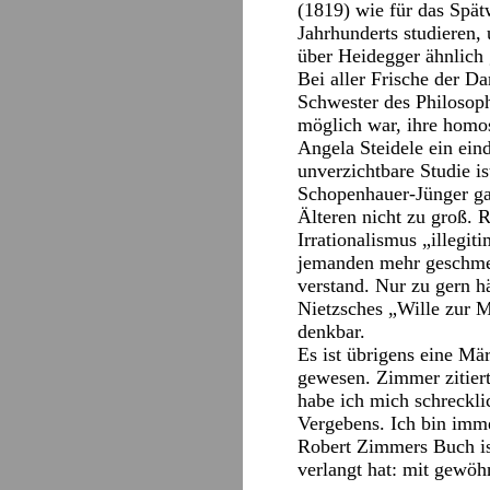
(1819) wie für das Spä
Jahrhunderts studieren,
über Heidegger ähnlich 
Bei aller Frische der Da
Schwester des Philosophe
möglich war, ihre homos
Angela Steidele ein eind
unverzichtbare Studie is
Schopenhauer-Jünger gab
Älteren nicht zu groß. 
Irrationalismus „illegi
jemanden mehr geschmer
verstand. Nur zu gern h
Nietzsches „Wille zur 
denkbar.
Es ist übrigens eine Mä
gewesen. Zimmer zitier
habe ich mich schrecklic
Vergebens. Ich bin imm
Robert Zimmers Buch ist 
verlangt hat: mit gewö