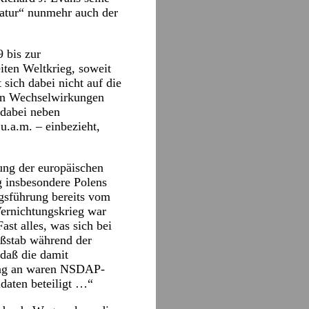
tatur“ nunmehr auch der
 bis zur
ten Weltkrieg, soweit
sich dabei nicht auf die
eren Wechselwirkungen
 dabei neben
u.a.m. – einbezieht,
ung der europäischen
g insbesondere Polens
egsführung bereits vom
ernichtungskrieg war
st alles, was sich bei
aßstab während der
daß die damit
ang an waren NSDAP-
daten beteiligt …“