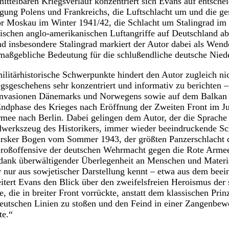
ittelbaren Kriegsverlauf konzentriert sich Evans auf entsch
ung Polens und Frankreichs, die Luftschlacht um und die ges
r Moskau im Winter 1941/42, die Schlacht um Stalingrad im 
gischen anglo-amerikanischen Luftangriffe auf Deutschland ab
 insbesondere Stalingrad markiert der Autor dabei als Wend
 maßgebliche Bedeutung für die schlußendliche deutsche Nie
ilitärhistorische Schwerpunkte hindert den Autor zugleich ni
gsgeschehens sehr konzentriert und informativ zu berichten –
 Invasionen Dänemarks und Norwegens sowie auf dem Balkan
 Endphase des Krieges nach Eröffnung der Zweiten Front im J
mee nach Berlin. Dabei gelingen dem Autor, der die Sprache 
dwerkszeug des Historikers, immer wieder beeindruckende Sc
ursker Bogen vom Sommer 1943, der größten Panzerschlacht d
 Großoffensive der deutschen Wehrmacht gegen die Rote Arme
 dank überwältigender Überlegenheit an Menschen und Materia
 nur aus sowjetischer Darstellung kennt – etwa aus dem bee
tert Evans den Blick über den zweifelsfreien Heroismus der
 die in breiter Front vorrückte, anstatt dem klassischen Prin
deutschen Linien zu stoßen und den Feind in einer Zangenbew
te.“