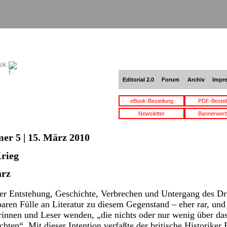
ook
Editorial 2.0
Forum
Archiv
Impr
eBook-Bestellung
PDF-Bestel
Newsletter
Bannerwer
er 5 | 15. März 2010
Krieg
arz
er Entstehung, Geschichte, Verbrechen und Untergang des Dri
aren Fülle an Literatur zu diesem Gegenstand – eher rar, und d
erinnen und Leser wenden, „die nichts oder nur wenig über d
ten“. Mit dieser Intention verfaßte der britische Historiker 