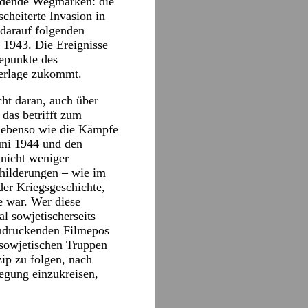
eidende Wegmarken: die
cheiterte Invasion in
darauf folgenden
 1943. Die Ereignisse
epunkte des
derlage zukommt.
cht daran, auch über
 das betrifft zum
 ebenso wie die Kämpfe
uni 1944 und den
nicht weniger
hilderungen – wie im
er Kriegsgeschichte,
e war. Wer diese
l sowjetischerseits
indruckenden Filmepos
 sowjetischen Truppen
zip zu folgen, nach
egung einzukreisen,