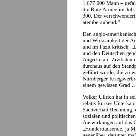
1 677 000 Mann – gefall
die Rote Armee im Juli 
300. Der verschwenderi
atemberaubend.“
Den anglo-amerikanisch
und Wirksamkeit der Auto
und im Fazit kritisch. 
und den Deutschen gehö
Angriffe auf Zivilisten
durchaus auf den Standp
geführt wurde, die zu wa
Nürnberger Kriegsverbr
einem gewissen Grad … 
Volker Ullrich hat in 
relativ kurzes Unterkapi
Sachverhalt Rechnung, 
sozialen und politische
Auswirkungen auf das Ge
„Hunderttausende, ja Mi
gegenüber, darunter maß