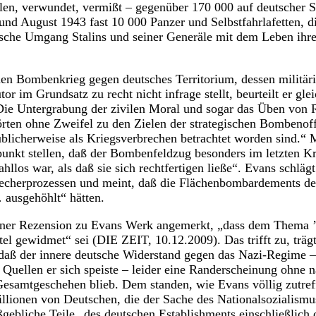
en, verwundet, vermißt – gegenüber 170 000 auf deutscher Se
und August 1943 fast 10 000 Panzer und Selbstfahrlafetten, d
sche Umgang Stalins und seiner Generäle mit dem Leben ihr
en Bombenkrieg gegen deutsches Territorium, dessen militäri
r im Grundsatz zu recht nicht infrage stellt, beurteilt er gle
„Die Untergrabung der zivilen Moral und sogar das Üben von
rten ohne Zweifel zu den Zielen der strategischen Bombenof
 üblicherweise als Kriegsverbrechen betrachtet worden sind.“
unkt stellen, daß der Bombenfeldzug besonders im letzten Kr
hllos war, als daß sie sich rechtfertigen ließe“. Evans schlä
echerprozessen und meint, daß die Flächenbombardements der
ausgehöhlt“ hätten.
seiner Rezension zu Evans Werk angemerkt, „dass dem Thema ’
tel gewidmet“ sei (DIE ZEIT, 10.12.2009). Das trifft zu, trägt
daß der innere deutsche Widerstand gegen das Nazi-Regime –
n Quellen er sich speiste – leider eine Randerscheinung ohne n
samtgeschehen blieb. Dem standen, wie Evans völlig zutreff
llionen von Deutschen, die der Sache des Nationalsozialism
gebliche Teile „des deutschen Establishments einschließlich 