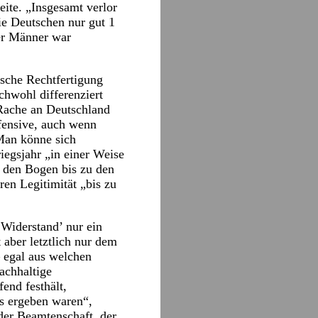
ite. „Insgesamt verlor
ie Deutschen nur gut 1
er Männer war
sche Rechtfertigung
ichwohl differenziert
 Rache an Deutschland
fensive, auch wenn
 Man könne sich
iegsjahr „in einer Weise
gt den Bogen bis zu den
en Legitimität „bis zu
Widerstand’ nur ein
 aber letztlich nur dem
 egal aus welchen
achhaltige
end festhält,
us ergeben waren“,
der Beamtenschaft, der