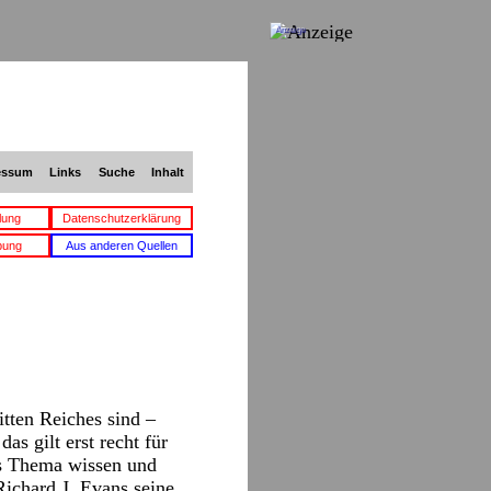
Anzeige
essum
Links
Suche
Inhalt
lung
Datenschutzerklärung
bung
Aus anderen Quellen
tten Reiches sind –
as gilt erst recht für
as Thema wissen und
Richard J. Evans seine