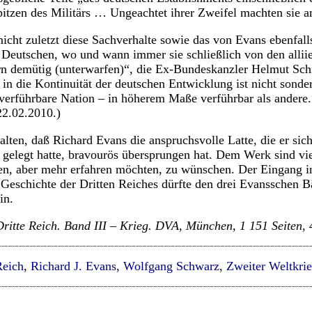
pitzen des Militärs … Ungeachtet ihrer Zweifel machten sie a
icht zuletzt diese Sachverhalte sowie das von Evans ebenfalls
 Deutschen, wo und wann immer sie schließlich von den allii
rn demütig (unterwarfen)“, die Ex-Bundeskanzler Helmut Sch
 in die Kontinuität der deutschen Entwicklung ist nicht sonde
verführbare Nation – in höherem Maße verführbar als andere
22.02.2010.)
alten, daß Richard Evans die anspruchsvolle Latte, die er sic
st gelegt hatte, bravourös übersprungen hat. Dem Werk sind vi
en, aber mehr erfahren möchten, zu wünschen. Der Eingang i
 Geschichte der Dritten Reiches dürfte den drei Evansschen 
in.
ritte Reich. Band III – Krieg. DVA, München, 1 151 Seiten,
Reich
,
Richard J. Evans
,
Wolfgang Schwarz
,
Zweiter Weltkri