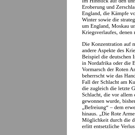
Im Hinblick auf den unm
Eroberung und Zerschlag
England, die Kämpfe vo
Winter sowie die strate
um England, Moskau und
Kriegsverlaufes, denen
Die Konzentration auf m
andere Aspekte des Krie
Beispiel die deutschen
in Nordafrika oder die
Vormarsch der Roten Ar
beherrscht wie das Han
Fall der Schlacht am K
die zugleich die letzte
Schlacht, die vor allem
gewonnen wurde, bisher
„Befreiung“ – dem erwei
hinaus. „Die Rote Armee,
Möglichkeit durch die 
erlitt entsetzliche Verlus