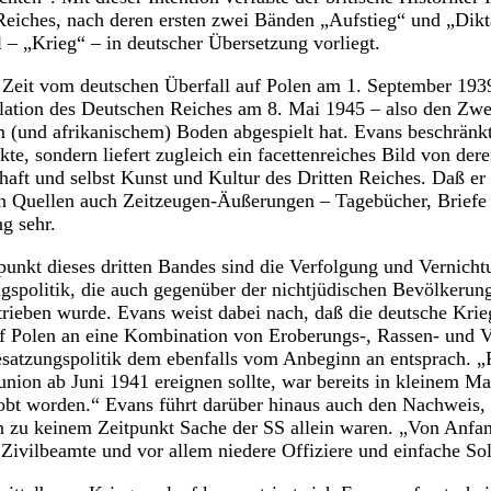
Reiches, nach deren ersten zwei Bänden „Aufstieg“ und „Dik
l – „Krieg“ – in deutscher Übersetzung vorliegt.
 Zeit vom deutschen Überfall auf Polen am 1. September 1939
lation des Deutschen Reiches am 8. Mai 1945 – also den Zwei
m (und afrikanischem) Boden abgespielt hat. Evans beschränkt 
ekte, sondern liefert zugleich ein facettenreiches Bild von d
chaft und selbst Kunst und Kultur des Dritten Reiches. Daß er
hen Quellen auch Zeitzeugen-Äußerungen – Tagebücher, Briefe 
ng sehr.
unkt dieses dritten Bandes sind die Verfolgung und Vernicht
gspolitik, die auch gegenüber der nichtjüdischen Bevölkerun
rieben wurde. Evans weist dabei nach, daß die deutsche Kri
uf Polen an eine Kombination von Eroberungs-, Rassen- und V
satzungspolitik dem ebenfalls vom Anbeginn an entsprach. „Fa
union ab Juni 1941 ereignen sollte, war bereits in kleinem M
obt worden.“ Evans führt darüber hinaus auch den Nachweis, 
 zu keinem Zeitpunkt Sache der SS allein waren. „Von Anf
Zivilbeamte und vor allem niedere Offiziere und einfache Sol