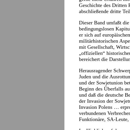
Geschichte des Dritten 
abschließende dritte Tei
Dieser Band umfaßt die
bedingungslosen Kapitu
er sich auf europäische
militärhistorischen Asp
mit Gesellschaft, Wirts
„offiziellen“ historisc
bereichert die Darstellu
Herausragender Schwerp
Juden und die Ausrottun
und der Sowjetunion bet
Beginn des Überfalls a
und daß die deutsche Be
der Invasion der Sowjet
Invasion Polens … erpr
verbundenen Verbrechen
Funktionäre, SA-Leute, 