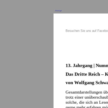
Anzeige
Besuchen Sie uns auf Faceb
13. Jahrgang | Numm
Das Dritte Reich – 
von Wolfgang Schw
Gesamtdarstellungen üb
trotz einer unüberschaub
solche, die sich an Les
gerne mehr erfahren möch