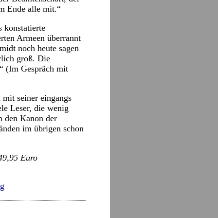
m Ende alle mit.“
 konstatierte
erten Armeen überrannt
midt noch heute sagen
rlich groß. Die
.“ (Im Gespräch mit
h mit seiner eingangs
ele Leser, die wenig
n den Kanon der
Bänden im übrigen schon
 49,95 Euro
eg