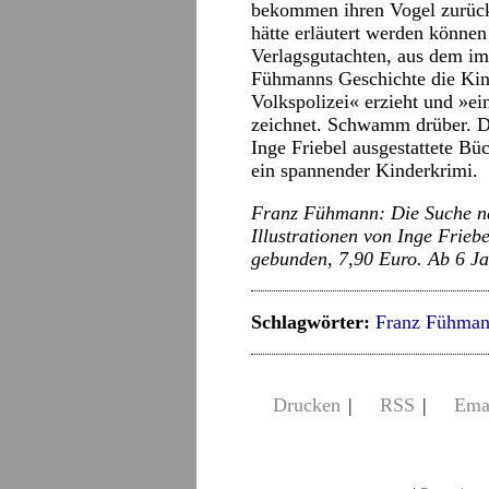
bekommen ihren Vogel zurück
hätte erläutert werden können
Verlagsgutachten, aus dem im 
Fühmanns Geschichte die Kind
Volkspolizei« erzieht und »ei
zeichnet. Schwamm drüber. De
Inge Friebel ausgestattete Bü
ein spannender Kinderkrimi.
Franz Fühmann: Die Suche n
Illustrationen von Inge Friebe
gebunden, 7,90 Euro. Ab 6 Ja
Schlagwörter:
Franz Fühma
Drucken
|
RSS
|
Ema