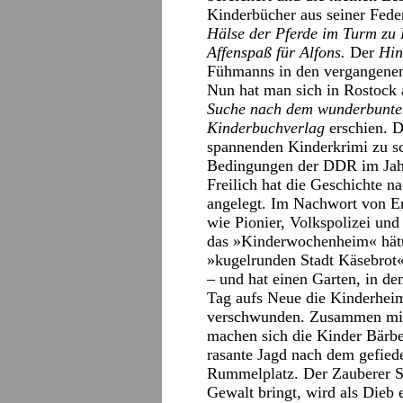
Kinderbücher aus seiner Fede
Hälse der Pferde im Turm zu
Affenspaß für Alfons.
Der
Hin
Fühmanns in den vergangenen 
Nun hat man sich in Rostock 
Suche nach dem wunderbunte
Kinderbuchverlag
erschien. D
spannenden Kinderkrimi zu sc
Bedingungen der DDR im Jah
Freilich hat die Geschichte n
angelegt. Im Nachwort von Er
wie Pionier, Volkspolizei und
das »Kinderwochenheim« hätte
»kugelrunden Stadt Käsebrot« 
– und hat einen Garten, in d
Tag aufs Neue die Kinderheim
verschwunden. Zusammen mit 
machen sich die Kinder Bärbe
rasante Jagd nach dem gefiede
Rummelplatz. Der Zauberer Sa
Gewalt bringt, wird als Dieb