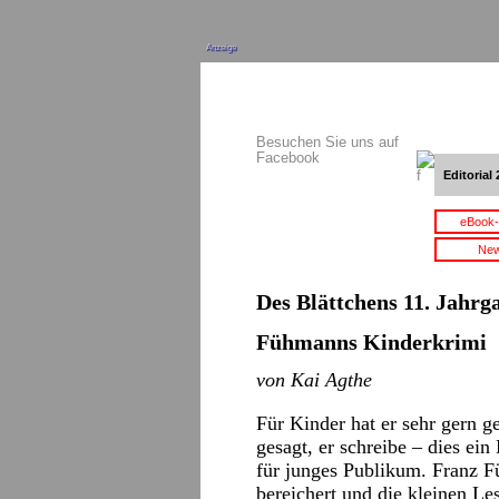
Anzeige
Besuchen Sie uns auf
Facebook
Editorial 
eBook-
New
Des Blättchens 11. Jahrga
Fühmanns Kinderkrimi
von Kai Agthe
Für Kinder hat er sehr gern g
gesagt, er schreibe – dies ei
für junges Publikum. Franz 
bereichert und die kleinen Le