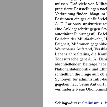
müssen. Daß viele von Militärh
präzisierte Feststellungen na
Verbreitung finden, hängt im 
Positionen einiger einflußre
A. E. Larionov strukturiert s
eine Anklageschrift gegen Sta
autoritärer Führungsstil, Bef
Berichte der Militärabwehr, Hi
Feigheit, Mißtrauen gegenüber
Warschauer Aufstand, Verskla
Lebensjahre Stalins, die Kra
Todesursache geht A. A. Dani
abschließenden Beiträge habe
Nationalitätenpolitik und Eth
schließlich die Frage auf, ob 
Synonym für administrativ-bü
gegeben hat.. Seine Antwort l
verhinderte Neue Ökonomische
Schlagwörter:
Stalinismus
,
W