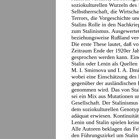
soziokulturellen Wurzeln des 
Selbstherrschaft, die Wirtscha
Terrors, die Vorgeschichte un
Stalins Rolle in den Nachkrie
zum Stalinismus. Ausgewerte
beziehungsweise Rußland verö
Die erste These lautet, daß v
Zeitraum Ende der 1920er Jah
gesprochen werden kann. Eine 
Stalin oder Lenin als Quellen
M. I. Smirnova und I. A. Dmit
wobei eine Einschätzung des E
gegenüber der ausländischen H
genommen wird. Das von Stal
sei ein Mix aus Mutationen u
Gesellschaft. Der Stalinismus
dem soziokulturellen Genotyp
adäquat erwiesen. Kontinuitä
Lenin und Stalin spielen kein
Alle Autoren beklagen das F
den Führungszirkel um Stalin