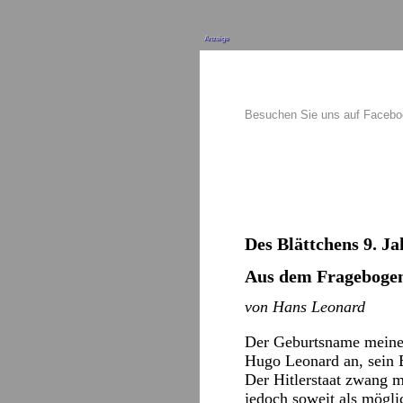
Anzeige
Besuchen Sie uns auf Faceb
Des Blättchens 9. Ja
Aus dem Frageboge
von Hans Leonard
Der Geburtsname meine
Hugo Leonard an, sein 
Der Hitlerstaat zwang 
jedoch soweit als mögli