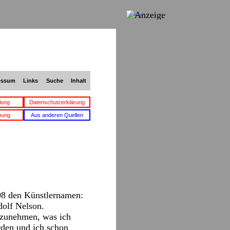
Anzeige
essum
Links
Suche
Inhalt
lung
Datenschutzerklärung
bung
Aus anderen Quellen
8 den Künstlernamen:
dolf Nelson.
nzunehmen, was ich
rden und ich schon