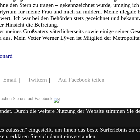
ohne den Stern zu tragen – gekennzeichnet wurde, umging ic
rtyrium für meine Frau und mich zu mildern. Meine illegale
ert. Ich war bei den Behörden stets gezeichnet und bekannt. 
er Hinsicht die Befreiung.
 meines Großvaters väterlicherseits sowie einige seiner Ge
 aus. Mein Vetter Werner Lÿven ist Mitglied der Metropolit
onard
Email
|
Twittern
|
Auf Facebook teilen
uchen Sie uns auf Facebook
endet. Durch die weitere Nutzung der Website stimmen Sie 
es zulassen" eingestellt, um Ihnen das beste Surferlebnis zu
en, erklären Sie sich damit einverstanden.