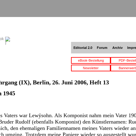
ook
Editorial 2.0
Forum
Archiv
Impr
eBook-Bestellung
PDF-Bestel
Newsletter
Bannerwer
hrgang (IX), Berlin, 26. Juni 2006, Heft 13
n 1945
s Vaters war Lewÿsohn. Als Komponist nahm mein Vater 190
Bruder Rudolf (ebenfalls Komponist) den Künstlernamen: Ru
mich, den ehemaligen Familiennamen meines Vaters wieder a
ch umging. Trotzdem meine Papiere wieder so ausgestellt wu